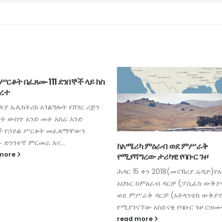
 ሥርቆት በፈጸሙ 111 ደንበኞች ላይ ክስ
ረተ
ጵያ ኤሌክትሪክ አገልግሎት የሸገር ሪጅን
ራት ውስጥ አንድ መቶ አስራ አንድ
ች የኃይል ሥርቆት መፈጸማቸውን
 ድንገተኛ ምርመራ እና...
ከአሜሪካ ምዕራብ ወደ ምሥራቅ
 more
የሚያሻግረው ታሪካዊ የባቡር ጉዞ
ሕዳር 15 ቀን 2018(መናኸሪያ ሬዲዮ)የ
አህጉር ከምዕራብ ዳርቻ (ፓሲፊክ ውቅያ
ወደ ምሥራቅ ዳርቻ (አትላንቲክ ውቅያኖ
የሚያገናኘው አስደናቂ የባቡር ጉዞ ርዝመት
read more