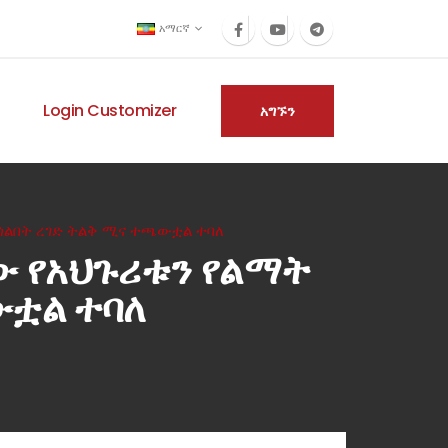
አማርኛ
Login Customizer
አግኙን
ጎልበት ረገድ ትልቅ ሚና ተጫውቷል ተባለ
ው የአህጉሪቱን የልማት
ውቷል ተባለ