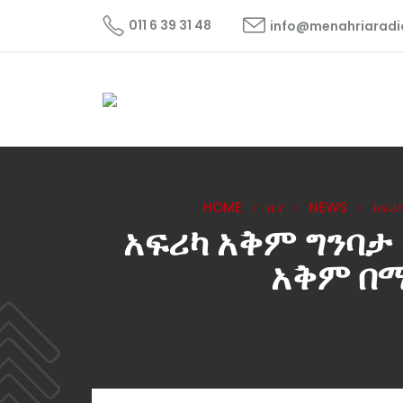
011 6 39 31 48
info@menahriarad
HOME
ዜና
NEWS
አፍሪ
አፍሪካ አቅም ግንባታ
አቅም በማ