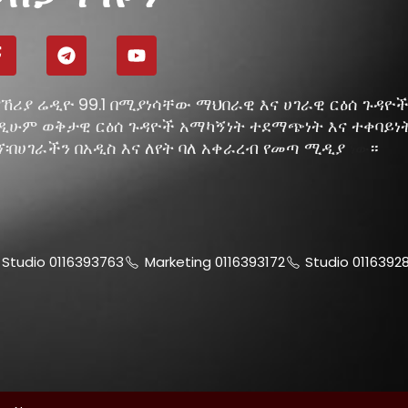
ኸሪያ ሬዲዮ 99.1 በሚያነሳቸው ማህበራዊ እና ሀገራዊ ርዕሰ ጉዳዮ
ዲሁም ወቅታዊ ርዕሰ ጉዳዮች አማካኝነት ተደማጭነት እና ተቀባይነ
ኘ፡በሀገራችን በአዲስ እና ለየት ባለ አቀራረብ የመጣ ሚዲያ
።
ነው
Studio 0116393763
Marketing 0116393172
Studio 0116392