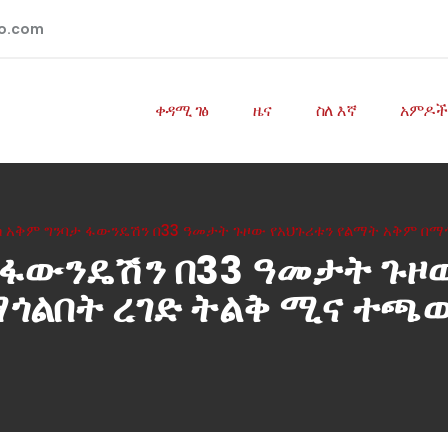
io.com
ቀዳሚ ገፅ
ዜና
ስለ እኛ
አምዶች
ካ አቅም ግንባታ ፋውንዴሽን በ33 ዓመታት ጉዞው የአህጉሪቱን የልማት አቅም በማ
 ፋውንዴሽን በ33 ዓመታት ጉዞ
ጎልበት ረገድ ትልቅ ሚና ተጫ