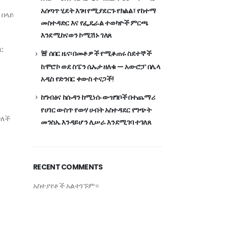
አሰጣጥ ሂደት እገዛ የሚያደርጉ የክልል፣ የከተማ
 በላይ
መስተዳድር እና የፌዴራል ተወካዮች ምርጫ
እንደሚከናወን ኮሚሽኑ ገለጸ
ር
🚨 ሰበር ዜና፡ በመቶዎች የሚቆጠሩ ስደተኞች
ከሞሮኮ ወደ ስፔን ሴኡታ ዘለቁ — አውሮፓ በሌላ
አዲስ የድንበር ቀውስ ተናጋች!
ከግብፅና ከሱዳን ከሚነሱ ውዝግቦች በተጨማሪ
የሀገር ውስጥ የውሃ ሀብት አስተዳደር የግጭት
ቻለች
መንስኤ እንዳይሆን ሊሠራ እንደሚገባ ተገለጸ
RECENT COMMENTS
አስተያየቶች አልተገኙም።