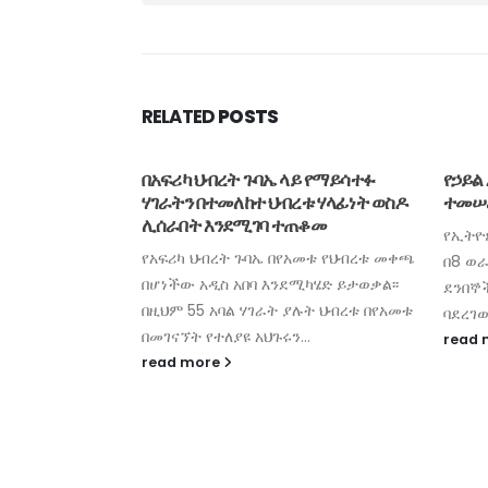
RELATED
POSTS
ቢሊዮን ብር ዋጋ
በአፍሪካ ህብረት ጉባኤ ላይ የማይሳተፉ
የኃይል
አቶች ግዢ መፈጸሙ
ሃገራትን በተመለከተ ህብረቱ ሃላፊነት ወስዶ
ተመሠ
ሊሰራበት እንደሚገባ ተጠቆመ
የኢትዮ
ናኸሪያ
የአፍሪካ ህብረት ጉባኤ በየአመቱ የህብረቱ መቀጫ
በ8 ወ
ቢሊዮን ብር ዋጋ
በሆነችው አዲስ አበባ እንደሚካሄድ ይታወቃል፡፡
ደንበኞ
ች ግዢ መፈጸሙን
በዚህም 55 አባል ሃገራት ያሉት ህብረቱ በየአመቱ
ባደረገው
ቢ አገልግሎት
በመገናኘት የተለያዩ አህጉሩን...
read
read more