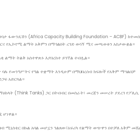
ባታ ፋውንዴሽን (Africa Capacity Building Foundation – ACBF) ከተመ
ዳደርና የኢኮኖሚ ልማት አቅምን በማጎልበት ረገድ ወሳኝ ሚና መጫወቱን አስታውቋል።
ዘላቂ ልማት ትልቅ አስተዋጽኦ እያበረከተ ይገኛል ተብሏል።
ጥ ባሉ የመንግሥትና የግል ተቋማት እንዲሁም በማህበረሰብ ክፍሎች የአቅም ማጎልበቻ
ድጋፍ አድርጓል።
ማዕከላት (Think Tanks) ጋር በትብብር በመስራት፣ መረጃን መሠረት ያደረገ የፖሊሲ
ሚ ሆነዋል።
ዘብ ሚኒስቴር በኩል አባል መሆኗን ገልጸው፤አፍሪካ የልማት ወጭዋን በተቻለ አቅም መሸ