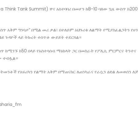
ca Think Tank Summit) ዋና አስተባባሪ በመሆን ከ8-10 ባለው ጊዜ ውስጥ ከ200
ውስጥ አቅም ግንባታ” በሚል መሪ ቃል፣ በተለይም አህጉሪቱ ለልማት የሚያስፈልጋትን የሀገ
ዩ ጉዳዮች ላይ ትኩረት ተሰጥቶ ውይይት ተደርጓል።
ስጥ ከሚገኙ ከ50 በላይ የአስተሳሰብ ማዕከላት ጋር በመስራት የፖሊሲ ምርምርና ትንተና
ው ተብሏል።
ስትመንቶች የአፍሪካን የልማት አቅም በማጠናከር ለጠንካራና የራሷን ዕድል ለመወሰን ለ
aharia_fm