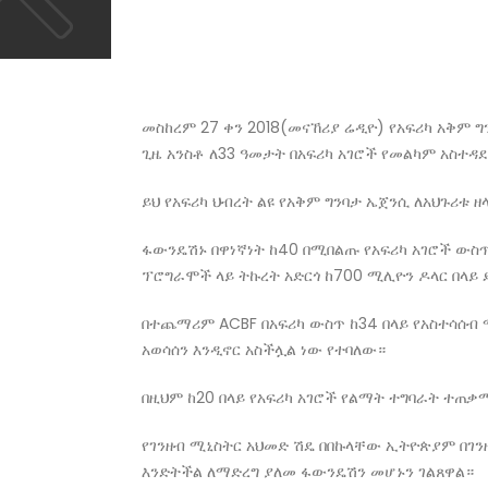
መስከረም 27 ቀን 2018(መናኸሪያ ሬዲዮ) የአፍሪካ አቅም ግን
ጊዜ አንስቶ ለ33 ዓመታት በአፍሪካ አገሮች የመልካም አስተ
ይህ የአፍሪካ ህብረት ልዩ የአቅም ግንባታ ኤጀንሲ ለአህጉሪቱ 
ፋውንዴሽኑ በዋነኛነት ከ40 በሚበልጡ የአፍሪካ አገሮች ውስ
ፕሮግራሞች ላይ ትኩረት አድርጎ ከ700 ሚሊዮን ዶላር በላይ 
በተጨማሪም ACBF በአፍሪካ ውስጥ ከ34 በላይ የአስተሳሰብ 
አወሳሰን እንዲኖር አስችሏል ነው የተባለው።
በዚህም ከ20 በላይ የአፍሪካ አገሮች የልማት ተግባራት ተጠቃ
የገንዘብ ሚኒስትር አህመድ ሽዴ በበኩላቸው ኢትዮጵያም በገን
እንድትችል ለማድረግ ያለመ ፋውንዴሽን መሆኑን ገልጸዋል።