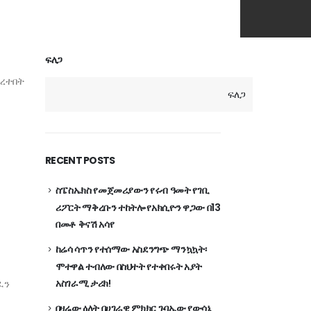
ፍለጋ
ሰረተበት
ፍለጋ
RECENT POSTS
ስፔስኤክስ የመጀመሪያውን የሩብ ዓመት የገቢ
ሪፖርት ማቅረቡን ተከትሎ የአክሲዮን ዋጋው በ13
በመቶ ቅናሽ አሳየ
ከሬሳ ሳጥን የተሰማው አስደንግጭ ማንኳኳት፡
ሞተዋል ተብለው በስህተት የተቀበሩት አያት
አስገራሚ ታሪክ!
ፈን
በዛሬው ዕለት በሀገራዊ ምክክር ጉባኤው የውሳኔ