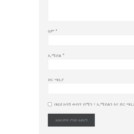
ስም
*
ኢሜይል
*
ድር ጣቢያ
በዚህ አሳሽ ውስጥ ስሜን ፣ ኢሜይልን እና ድር ጣቢ