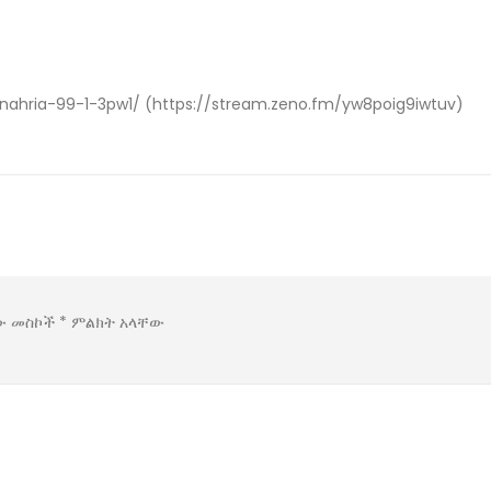
ahria-99-1-3pw1/ (https://stream.zeno.fm/yw8poig9iwtuv)
ው መስኮች
*
ምልክት አላቸው