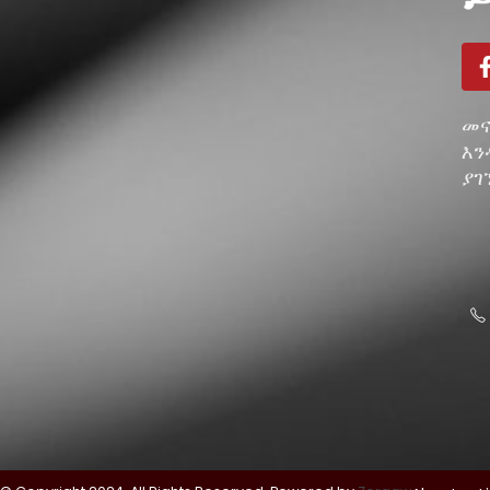
መና
እን
ያገ