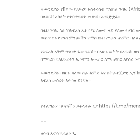
ፋውንዴሽኑ የ11ኛው የአፍሪካ አስተሳሰብ ማዕከል ጉባኤ (Afri
ባለድርሻ አካላት የተሳተፉበት መድረክ አዘጋጅቷል።
በዚህ ጉባኤ ላይ “በአፍሪካ ኢኮኖሚ ለውጥ ላይ ያለው የሀገር 
ውስጥ የፋይናንስ ምንጮችን የማሰባሰብ ሥራን ጨምሮ በልዩ ል
የአፍሪካ አቅም ግንባታ ፋውንዴሽን በአሁኑ ወቅት በአፍሪካ ው
በማካሄድ የአህጉሪቱን ኢኮኖሚ አመራር ለማጠናከር እየሰራ ነ
ፋውንዴሽኑ በዘርፉ ባለው ሰፊ ልምድ እና ስትራቴጂያዊ ኢንቨ
አፍሪካ መሰረት እየጣለ ይገኛል።
የቴሌግራም ቻናላችን ይቀላቀሉ 👉 https://t.me/men
__
ሀሳብ እና’ሳ’ፍራለን 📞