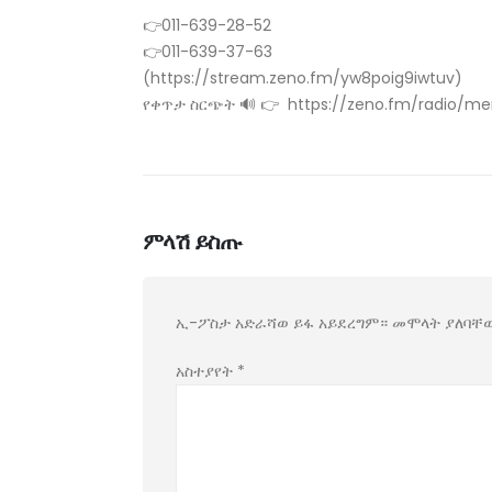
👉011-639-28-52
👉011-639-37-63
(https://stream.zeno.fm/yw8poig9iwtuv)
የቀጥታ ስርጭት 🔊 👉 https://zeno.fm/radio/men
ምላሽ ይስጡ
ኢ-ፖስታ አድራሻወ ይፋ አይደረግም።
መሞላት ያለባቸ
አስተያየት
*