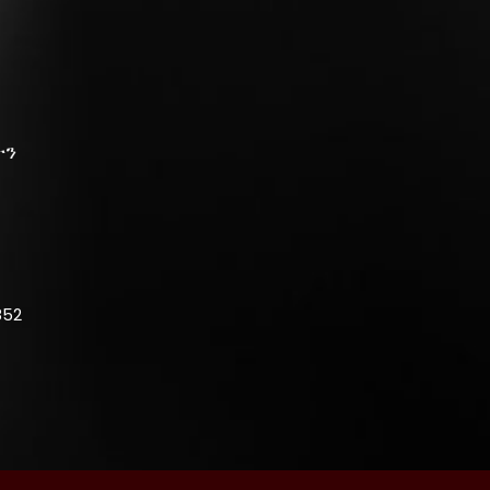
ች
ትን
852