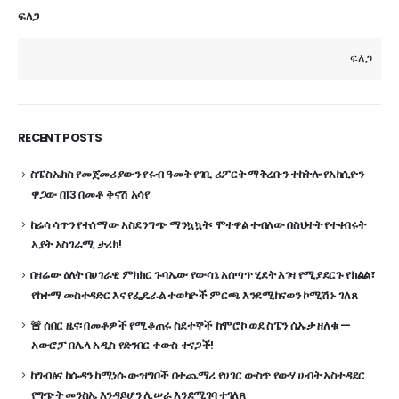
ፍለጋ
ፍለጋ
RECENT POSTS
ስፔስኤክስ የመጀመሪያውን የሩብ ዓመት የገቢ ሪፖርት ማቅረቡን ተከትሎ የአክሲዮን
ዋጋው በ13 በመቶ ቅናሽ አሳየ
ከሬሳ ሳጥን የተሰማው አስደንግጭ ማንኳኳት፡ ሞተዋል ተብለው በስህተት የተቀበሩት
አያት አስገራሚ ታሪክ!
በዛሬው ዕለት በሀገራዊ ምክክር ጉባኤው የውሳኔ አሰጣጥ ሂደት እገዛ የሚያደርጉ የክልል፣
የከተማ መስተዳድር እና የፌዴራል ተወካዮች ምርጫ እንደሚከናወን ኮሚሽኑ ገለጸ
🚨 ሰበር ዜና፡ በመቶዎች የሚቆጠሩ ስደተኞች ከሞሮኮ ወደ ስፔን ሴኡታ ዘለቁ —
አውሮፓ በሌላ አዲስ የድንበር ቀውስ ተናጋች!
ከግብፅና ከሱዳን ከሚነሱ ውዝግቦች በተጨማሪ የሀገር ውስጥ የውሃ ሀብት አስተዳደር
የግጭት መንስኤ እንዳይሆን ሊሠራ እንደሚገባ ተገለጸ