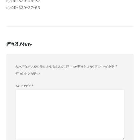
👉011-639-28-52
👉011-639-37-63
ምላሽ ይስጡ
ኢ-ፖስታ አድራሻወ ይፋ አይደረግም።
መሞላት ያለባቸው መስኮች
*
ምልክት አላቸው
አስተያየት
*