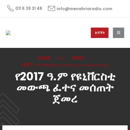
011 6 39 31 48
info@menahriaradio.com
አግኙን
HOME
ዜና
NEWS
የ2017 ዓ.ም የዩኒቨርስቲ መውጫ ፈተና መሰጠት ጀመረ
የ2017 ዓ.ም የዩኒቨርስቲ
መውጫ ፈተና መሰጠት
ጀመረ