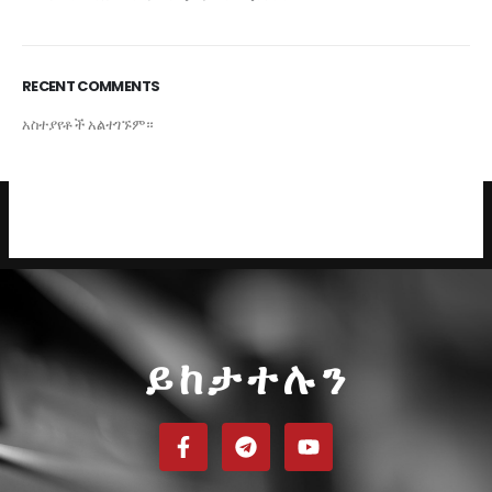
RECENT COMMENTS
አስተያየቶች አልተገኙም።
ይከታተሉን