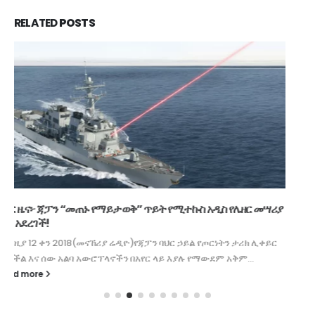
RELATED
POSTS
እንደ ሃገር የመሬት ሚኒስቴር ቢቋቋም የሚል ምክር ሃሳብ ቀረበ
ታኅሳስ 04 ቀን 2017(መናኸሪያ ሬዲዮ) የከተማ መሰረተ ልማት እና ትራንስፖርት
ጉዳዮች ቋሚ ኮሚቴ ምክትል ሰብሳቢ እሸቱ ተመስገን(ዶ/ር) እንደ ሀገር የመሬት...
read more