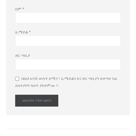
ስም
*
ኢሜይል
*
ድር ጣቢያ
በዚህ አሳሽ ውስጥ ስሜን ፣ ኢሜይልን እና ድር ጣቢያን ለቀጣዩ ጊዜ
አስተያየት ስሰጥ ያስቀምጡ ።