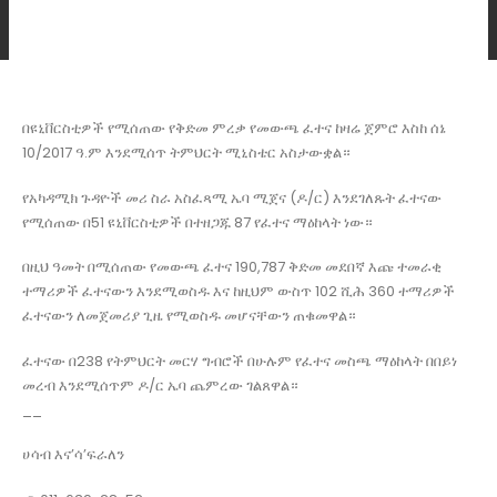
በዩኒቨርስቲዎች የሚሰጠው የቅድመ ምረቃ የመውጫ ፈተና ከዛሬ ጀምሮ እስከ ሰኔ
10/2017 ዓ.ም እንደሚሰጥ ትምህርት ሚኒስቴር አስታውቋል።
የአካዳሚክ ጉዳዮች መሪ ስራ አስፈጻሚ ኤባ ሚጀና (ዶ/ር) እንደገለጹት ፈተናው
የሚሰጠው በ51 ዩኒቨርስቲዎች በተዘጋጁ 87 የፈተና ማዕከላት ነው።
በዚህ ዓመት በሚሰጠው የመውጫ ፈተና 190,787 ቅድመ መደበኛ እጩ ተመራቂ
ተማሪዎች ፈተናውን እንደሚወስዱ እና ከዚህም ውስጥ 102 ሺሕ 360 ተማሪዎች
ፈተናውን ለመጀመሪያ ጊዜ የሚወስዱ መሆናቸውን ጠቁመዋል።
ፈተናው በ238 የትምህርት መርሃ ግብሮች በሁሉም የፈተና መስጫ ማዕከላት በበይነ
መረብ እንደሚሰጥም ዶ/ር ኤባ ጨምረው ገልጸዋል።
__
ሀሳብ እና’ሳ’ፍራለን