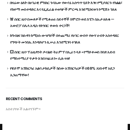
በዛሬው ዕለት በሀገራዊ ምክክር ጉባኤው የውሳኔ አሰጣጥ ሂደት እገዛ የሚያደርጉ የክልል፣
የከተማ መስተዳድር እና የፌዴራል ተወካዮች ምርጫ እንደሚከናወን ኮሚሽኑ ገለጸ
🚨 ሰበር ዜና፡ በመቶዎች የሚቆጠሩ ስደተኞች ከሞሮኮ ወደ ስፔን ሴኡታ ዘለቁ —
አውሮፓ በሌላ አዲስ የድንበር ቀውስ ተናጋች!
ከግብፅና ከሱዳን ከሚነሱ ውዝግቦች በተጨማሪ የሀገር ውስጥ የውሃ ሀብት አስተዳደር
የግጭት መንስኤ እንዳይሆን ሊሠራ እንደሚገባ ተገለጸ
💥 ሰበር ዜና፡ ፕሬዚዳንት ዶናልድ ትራምፕ በኢራን ላይ «የማይቀመስ ከባድ አደብ
የማስተማሪያ ጥቃት እንሰነዝራለን» ሲሉ ዛቱ!
የዌይሞ አሽከርካሪ አልባ ታክሲዎች ከሰው አሽከርካሪዎች በ68% አነስተኛ አደጋ
አጋጠማቸው!
RECENT COMMENTS
አስተያየቶች አልተገኙም።