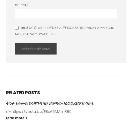
ድር ጣቢያ
በዚህ አሳሽ ውስጥ ስሜን ፣ ኢሜይልን እና ድር ጣቢያን ለቀጣዩ ጊዜ
አስተያየት ስሰጥ ያስቀምጡ ።
RELATED
POSTS
ትንታኔተመድ በሩዋንዳ ላይ ያወጣው አነጋጋሪ ዘገባትንታኔ
👉 https://youtu.be/F8xA6MAmRB0
read more