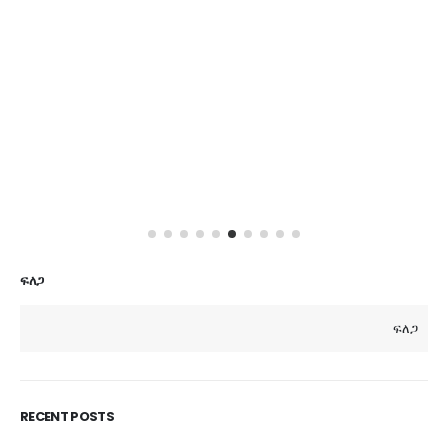
ፍለጋ
ፍለጋ
RECENT POSTS