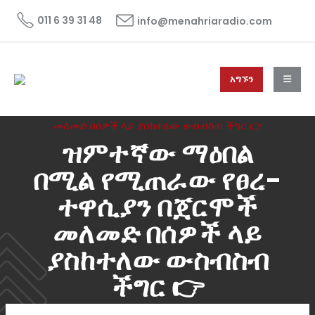
011 6 39 31 48
info@menahriaradio.com
አግኙን
HOME
ዜና
NEWS
ዝምተኛው ማዕበል በሚል የሚጠራው የፀረ- ተዋሲያን በጀርሞች
መለመድ በሰዎች ላይ ያስከተለው ውስብስብ ችግር 👉
ዝምተኛው ማዕበል
በሚል የሚጠራው የፀረ-
ተዋሲያን በጀርሞች
መለመድ በሰዎች ላይ
ያስከተለው ውስብስብ
ችግር 👉