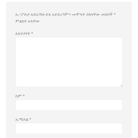
ኢ-ፖስታ አድራሻወ ይፋ አይደረግም።
መሞላት ያለባቸው መስኮች
*
ምልክት አላቸው
አስተያየት
*
ስም
*
ኢሜይል
*