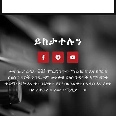
ይከታተሉን
መናኸሪያ ሬዲዮ 99.1 በሚያነሳቸው ማህበራዊ እና ሀገራዊ
ርዕሰ ጉዳዮች እንዲሁም ወቅታዊ ርዕሰ ጉዳዮች አማካኝነት
ተደማጭነት እና ተቀባይነትን ያገኘ፡በሀገራችን በአዲስ እና ለየት
ባለ አቀራረብ የመጣ ሚዲያ
።
ነው