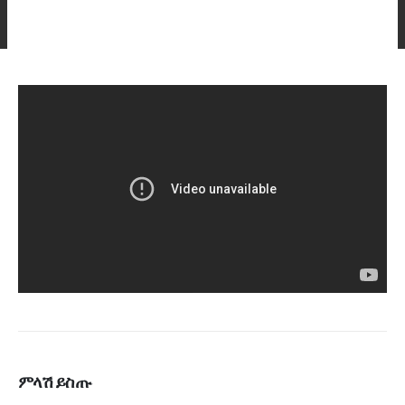
ምላሽ ይስጡ