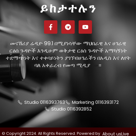
ይከታተሉን
መናኸሪያ ሬዲዮ 99.1 በሚያነሳቸው ማህበራዊ እና ሀገራዊ
ርዕሰ ጉዳዮች እንዲሁም ወቅታዊ ርዕሰ ጉዳዮች አማካኝነት
ተደማጭነት እና ተቀባይነትን ያገኘ፡በሀገራችን በአዲስ እና ለየት
ባለ አቀራረብ የመጣ ሚዲያ
።
ነው
Studio 0116393763
Marketing 0116393172
Studio 0116392852
© Copyright 2024. All Rights Reserved. Powered by
About us
Live