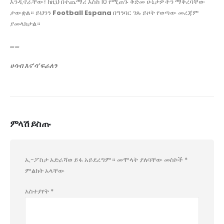
እንዲኖራቸው፣ ከዚህ በተጨማሪ እስከ 10 የሚጠጉ ቅድመ ሁኔታዎችን ማቅረባቸው
ታውቋል። ይህንን
Football Espana
በግንባር ገጹ ይዞት የወጣው መረጃም
ያመላክታል።
__
ሀሳብ እና’ሳ’ፍራለን
ምላሽ ይስጡ
ኢ-ፖስታ አድራሻወ ይፋ አይደረግም።
መሞላት ያለባቸው መስኮች
*
ምልክት አላቸው
አስተያየት
*