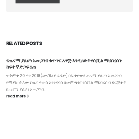
RELATED
POSTS
የጤናማ ያልሆነ አመጋገብ ቁጥጥር አዋጅ እንዲጸድቅ የሲቪል ማህበረሰቡ
ከፍተኛ ድጋፍ ሰጠ
ጥቅምት 20 ቀን 2018(መናኸሪያ ሬዲዮ) በኢትዮጵያ ጤናማ ያልሆነ አመጋገብ
የሚያስከትለው የጤና ቀውስ እየተባባሰ በመምጣቱ፣ የሲቪል ማህበረሰብ ድርጅቶች
በጤናማ ያልሆነ አመጋገብ...
read more