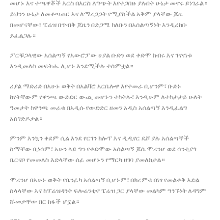
መሆኑ እና ተጫዋቾች እርስ በእርስ ለግጭት እየተጋበዙ ያሉበት ሁኔታ መኖሩ ይነገራል።
ይህንን ሁኔታ ለመቆጣጠር እና ለማረጋጋት የሚያስችል አቅም ያላቸው ጆዜ
በመሆናቸው፣ ፔሬዝ በጥብቅ ጆዜን በድጋሜ ክለቡን በአሰልጣኝነት እንዲረከቡ
ይፈልጋሉ።
ፖርቹጋላዊው አሰልጣኝ የአውሮፓው ሀያል ቡድን ወደ ቀድሞ ክብሩ እና ገናናነቱ
እንዲመለስ መፍትሔ ሊሆኑ እንደሚችሉ ተሰምቷል።
ሪያል ማድሪድ በአሁኑ ወቅት በአልቫሮ አርቤሎዋ እየተመራ ቢሆንም፣ ቡድኑ
ከየትኛውም የዋንጫ ውድድር ውጪ መሆኑን ተከትሎ፣ እንዲሁም ለተከታታይ ሁለት
ዓመታት ከዋንጫ መራቁ በአዲሱ የውድድር ዘመን አዲስ አሰልጣኝ እንዲፈልግ
አስገድዶታል።
ምንም እንኳን ቀደም ሲል እንደ የርገን ክሎፕ እና ዲዲየር ዴሾ ያሉ አሰልጣኞች
ስማቸው ቢነሳም፣ አሁን ላይ ግን የቀድሞው አሰልጣኝ ጆሴ ሞሪንሆ ወደ ሳንቲያጎ
ቤርናቦ የመመለስ እድላቸው ሰፊ መሆኑን የማርካ ዘገባ ያመለክታል።
ሞሪንሆ በአሁኑ ወቅት የቤንፊካ አሰልጣኝ ቢሆኑም፣ በክረምቱ በነፃ የመልቀቅ እድል
ስላላቸው እና ከፕሬዝዳንት ፍሎሬንቲኖ ፔሬዝ ጋር ያላቸው መልካም ግንኙነት ለዳግም
ሹመታቸው በር ከፋች ሆኗል።