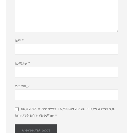
ስም
*
ኢሜይል
*
ድር ጣቢያ
በዚህ አሳሽ ውስጥ ስሜን ፣ ኢሜይልን እና ድር ጣቢያን ለቀጣዩ ጊዜ
አስተያየት ስሰጥ ያስቀምጡ ።