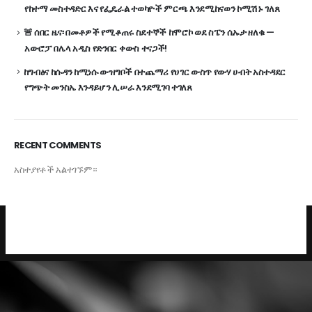
የከተማ መስተዳድር እና የፌዴራል ተወካዮች ምርጫ እንደሚከናወን ኮሚሽኑ ገለጸ
🚨 ሰበር ዜና፡ በመቶዎች የሚቆጠሩ ስደተኞች ከሞሮኮ ወደ ስፔን ሴኡታ ዘለቁ —
አውሮፓ በሌላ አዲስ የድንበር ቀውስ ተናጋች!
ከግብፅና ከሱዳን ከሚነሱ ውዝግቦች በተጨማሪ የሀገር ውስጥ የውሃ ሀብት አስተዳደር
የግጭት መንስኤ እንዳይሆን ሊሠራ እንደሚገባ ተገለጸ
RECENT COMMENTS
አስተያየቶች አልተገኙም።