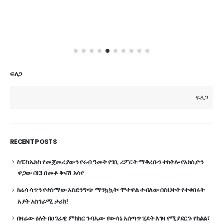
ፍለጋ
ፍለጋ
RECENT POSTS
ስፔስኤክስ የመጀመሪያውን የሩብ ዓመት የገቢ ሪፖርት ማቅረቡን ተከትሎ የአክሲዮን
ዋጋው በ13 በመቶ ቅናሽ አሳየ
ከሬሳ ሳጥን የተሰማው አስደንግጭ ማንኳኳት፡ ሞተዋል ተብለው በስህተት የተቀበሩት
አያት አስገራሚ ታሪክ!
በዛሬው ዕለት በሀገራዊ ምክክር ጉባኤው የውሳኔ አሰጣጥ ሂደት እገዛ የሚያደርጉ የክልል፣