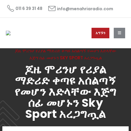
011 6 39 31 48
info@menahriaradio.com
አግኙን
HOME
ዜና
NEWS
ጆዜ ሞሪንሆ የሪያል ማድሪድ ቀጣዩ አሰልጣኝ የመሆን እድላቸው
እጅግ ሰፊ መሆኑን SKY SPORT አረጋግጧል
ጆዜ ሞሪንሆ የሪያል
ማድሪድ ቀጣዩ አሰልጣኝ
የመሆን እድላቸው እጅግ
ሰፊ መሆኑን Sky
Sport አረጋግጧል