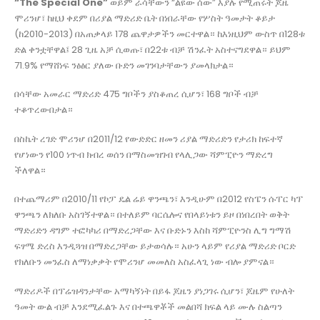
“The Special One”
ወይም ራሳቸውን “ልዩው ሰው” እያሉ የሚጠሩት ጆዜ
ሞሪንሆ፣ ከዚህ ቀደም በሪያል ማድሪድ ቤት በነበራቸው የሦስት ዓመታት ቆይታ
(ከ2010-2013) በአጠቃላይ 178 ጨዋታዎችን መርተዋል። ከእነዚህም ውስጥ በ128ቱ
ድል ቀንቷቸዋል፤ 28 ጊዜ አቻ ሲወጡ፣ በ22ቱ ብቻ ሽንፈት አስተናግደዋል። ይህም
71.9% የማሸነፍ ንፅፅር ያለው ቡድን መገንባታቸውን ያመላክታል።
በሳቸው አመራር ማድሪድ 475 ግቦችን ያስቆጠረ ሲሆን፣ 168 ግቦች ብቻ
ተቆጥረውበታል።
በስኬት ረገድ ሞሪንሆ በ2011/12 የውድድር ዘመን ሪያል ማድሪድን የታሪክ ከፍተኛ
የሆነውን የ100 ነጥብ ክብረ ወሰን በማስመዝገብ የላሊጋው ሻምፒዮን ማድረግ
ችለዋል።
በተጨማሪም በ2010/11 የኮፓ ዴል ሬይ ዋንጫን፣ እንዲሁም በ2012 የስፔን ሱፐር ካፕ
ዋንጫን ለክለቡ አስገኝተዋል። በተለይም ባርሴሎና የበላይነቱን ይዞ በነበረበት ወቅት
ማድሪድን ዳግም ተፎካካሪ በማድረጋቸው እና ቡድኑን እስከ ሻምፒዮንስ ሊግ ግማሽ
ፍፃሜ ድረስ እንዲጓዝ በማድረጋቸው ይታወሳሉ። አሁን ላይም የሪያል ማድሪድ ቦርድ
የክለቡን መንፈስ ለማነቃቃት የሞሪንሆ መመለስ አስፈላጊ ነው ብሎ ያምናል።
ማድሪዶች በፕሬዝዳንታቸው አማካኝነት በይፋ ጆዜን ያነጋገሩ ሲሆን፣ ጆዜም የሁለት
ዓመት ውል ብቻ እንደሚፈልጉ እና በተጫዋቾች መልበሻ ክፍል ላይ ሙሉ ስልጣን