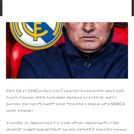
ግንቦት 04 ቀን 2018(መናኸሪያ ሬዲዮ) ፍሎሬንቲኖ ፔሬዝ ቡድናቸው ላለፉት ሁለት
ዓመታት ያጋጠመው የዋንጫ እጦት በክለቡ ያልተለመደ እና እንግዳ ነገር መሆኑን
በመጥቀስ፣ ጆዜን በድጋሜ የመሾም ፍላጎት ማሳየታቸውን ተነባቢው አምድ MARCA
መዘገቡ ይታወሳል።
ፔሬዝ ከጆዜ ጋር ያልቋጩት የቤት ሥራ እንዳለ ያምናሉ። ከዚህ በተጨማሪ የ”ሎስ
ብላንኮሶቹ” የመልበሻ ክፍል ከየትኛውም ጊዜ በላይ በተጫዋቾች እብሪተኝነት የተወጠረ