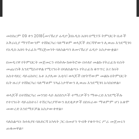
መስከረም 09 ቀን 2018(መናኸሪያ ሬዲዮ)በአዲስ አበባ በሚገኙ ትምህርት ቤቶች
አቅራቢያ ማንኛውንም ተሸከርካሪ ባለማቆም ወላጆች ድርሻቸውን ሊወጡ እንደሚገባ
የአዲስ አበባ ትራፊክ ማኔጅመንት ባለስልጣን ለመናኸሪያ ሬዲዮ አስታውቋል፡፡
በመዲናዋ የትምህርት መጀመርን ተከትሎ ከወትሮው በተለየ መልኩ የትራፊክ ፍሰት
መጨናነቅ እንደሚስተዋል የሚናገሩት በባለስልጣኑ የትራፊክ ቁጥጥር እና ኩነት
አስተዳደር ዳይሬክተር አቶ አያሌው አቲሳ፤ ወላጆች በየትኛውም መልኩ በትምህርት
ቤት ዙሪያ ተሸከርካሪ ባለማቆም ሃላፊነታቸውን ሊወጡ እንደሚገባ አሳስበዋል፡፡
ወላጆች በተሸከርካሪ መንገድ ላይ ለሰከንዶች ተማሪዎችን ማውረድ እንደሚችሉ
የተናገሩት ዳይሬክተሩ፤ ተሽርካሪያቸውን ለደቂቃዎች በስፍራው ማቆምም ሆነ አቁሞ
መውረድ እንደማይቻል አስታውቀዋል፡፡
ባለስልጣኑ ከተለያዩ ባለድርሻ አካላት ጋር በመሆን ጥብቅ የቁጥጥር ሥራ መጀመሩን
ጠቁመዋል፡፡