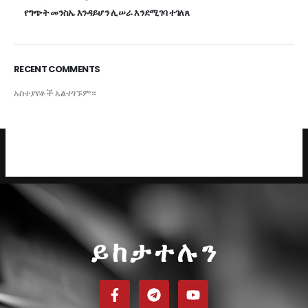
የግጭት መንስኤ እንዳይሆን ሊሠራ እንደሚገባ ተገለጸ
RECENT COMMENTS
አስተያየቶች አልተገኙም።
ይከታተሉን