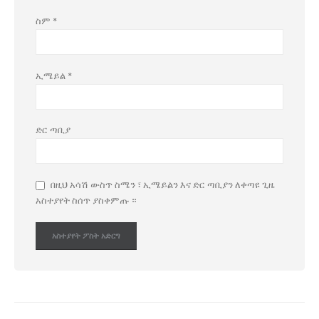
ስም
*
ኢሜይል
*
ድር ጣቢያ
በዚህ አሳሽ ውስጥ ስሜን ፣ ኢሜይልን እና ድር ጣቢያን ለቀጣዩ ጊዜ
አስተያየት ስሰጥ ያስቀምጡ ።