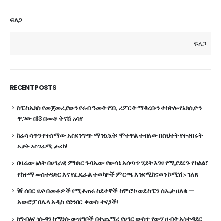
ፍለጋ
ፍለጋ
RECENT POSTS
ስፔስኤክስ የመጀመሪያውን የሩብ ዓመት የገቢ ሪፖርት ማቅረቡን ተከትሎ የአክሲዮን
ዋጋው በ13 በመቶ ቅናሽ አሳየ
ከሬሳ ሳጥን የተሰማው አስደንግጭ ማንኳኳት፡ ሞተዋል ተብለው በስህተት የተቀበሩት
አያት አስገራሚ ታሪክ!
በዛሬው ዕለት በሀገራዊ ምክክር ጉባኤው የውሳኔ አሰጣጥ ሂደት እገዛ የሚያደርጉ የክልል፣
የከተማ መስተዳድር እና የፌዴራል ተወካዮች ምርጫ እንደሚከናወን ኮሚሽኑ ገለጸ
🚨 ሰበር ዜና፡ በመቶዎች የሚቆጠሩ ስደተኞች ከሞሮኮ ወደ ስፔን ሴኡታ ዘለቁ —
አውሮፓ በሌላ አዲስ የድንበር ቀውስ ተናጋች!
ከግብፅና ከሱዳን ከሚነሱ ውዝግቦች በተጨማሪ የሀገር ውስጥ የውሃ ሀብት አስተዳደር