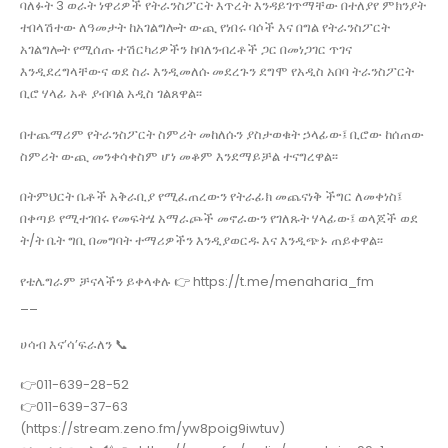
ባለፉት 3 ወራት ነዋሪዎች የትራንስፖርት እጥረት እንዳይገጥማቸው በተለያየ ምክንያት
ተበላሽተው ለዓመታት ከአገልግሎት ውጪ የነበሩ ባሶች እና በግል የትራንስፖርት
አገልግሎት የሚሰጡ ተሽርካሪዎችን ከባለንብረቶች ጋር በመነጋገር ጥገና
እንዲደረግላቸውና ወደ ስራ እንዲመለሱ መደረጉን ደግሞ የአዲስ አበባ ትራንስፖርት
ቢሮ ሃላፊ አቶ ያብባል አዲስ ገልጸዋል፡፡
በተጨማሪም የትራንስፖርት ስምሪት መከለሱን ያስታወቁት ኃላፊው፤ ቢሮው ከሰጠው
ስምሪት ውጪ መንቀሳቀስም ሆነ መቆም እንደማይቻል ተናግረዋል፡፡
በትምህርት ቤቶች አቅራቢያ የሚፈጠረውን የትራፊክ መጨናነቅ ችግር ለመቀነስ፤
በቀጣይ የሚተገበሩ የመፍትሄ አማራጮች መኖራውን የገለጹት ሃላፊው፤ ወላጆች ወደ
ት/ት ቤት ግቢ በመግባት ተማሪዎችን እንዲያወርዱ እና እንዲጭኑ ጠይቀዋል፡፡
የቴሌግራም ቻናላችን ይቀላቀሉ 👉 https://t.me/menaharia_fm
__
ሀሳብ እና’ሳ’ፍራለን 📞
👉011-639-28-52
👉011-639-37-63
(https://stream.zeno.fm/yw8poig9iwtuv)