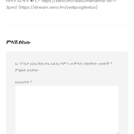
የቀጥታ ስርጭት 🔊 👉 https://zeno.fm/radio/menahria-99-1-
3pw1/ (https://stream.zeno.fm/yw8poig9iwtuv)
ምላሽ ይስጡ
ኢ-ፖስታ አድራሻወ ይፋ አይደረግም።
መሞላት ያለባቸው መስኮች
*
ምልክት አላቸው
አስተያየት
*