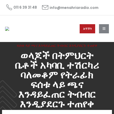
011 6 39 31 48
info@menahriaradio.com
አግኙን
HOME
ዜና
NEWS
ወላጆች በትምህርት ቤቶች አካባቢ ተሽርካሪ ባለመቆም የትራፊክ
ፍሰቱ ላይ ጫና እንዳይፈጠር ትብብር እንዲያደርጉ ተጠየቀ
ወላጆች በትምህርት
ቤቶች አካባቢ ተሽርካሪ
ባለመቆም የትራፊክ
ፍሰቱ ላይ ጫና
እንዳይፈጠር ትብብር
እንዲያደርጉ ተጠየቀ