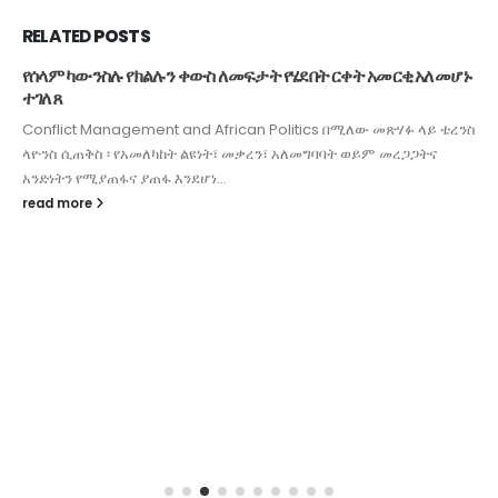
RELATED
POSTS
የሰላም ካውንስሉ የክልሉን ቀውስ ለመፍታት የሄደበት ርቀት አመርቂ አለመሆኑ
ተገለጸ
Conflict Management and African Politics በሚለው መጽሃፉ ላይ ቴረንስ
ላዮንስ ሲጠቅስ ፡ የአመለካከት ልዩነት፣ መቃረን፣ አለመግባባት ወይም መረጋጋትና
አንድነትን የሚያጠፋና ያጠፋ እንደሆነ...
read more