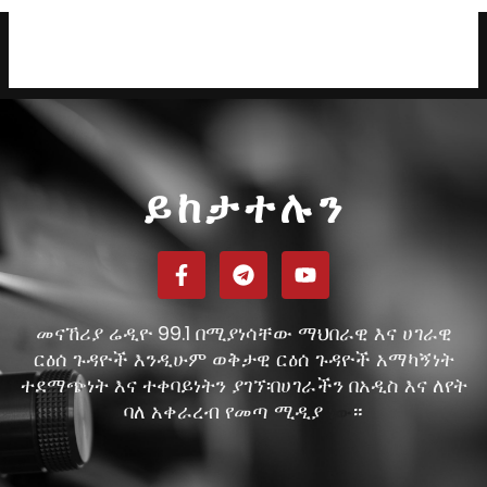
ይከታተሉን
መናኸሪያ ሬዲዮ 99.1 በሚያነሳቸው ማህበራዊ እና ሀገራዊ
ርዕሰ ጉዳዮች እንዲሁም ወቅታዊ ርዕሰ ጉዳዮች አማካኝነት
ተደማጭነት እና ተቀባይነትን ያገኘ፡በሀገራችን በአዲስ እና ለየት
ባለ አቀራረብ የመጣ ሚዲያ
።
ነው