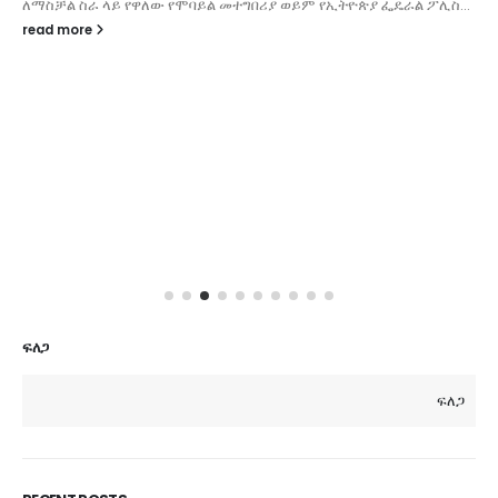
ለማስቻል ስራ ላይ የዋለው የሞባይል መተግበሪያ ወይም የኢትዮጵያ ፌዴራል ፖሊስ...
read more
ፍለጋ
ፍለጋ