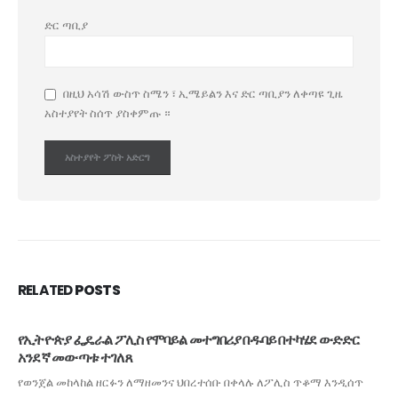
ድር ጣቢያ
በዚህ አሳሽ ውስጥ ስሜን ፣ ኢሜይልን እና ድር ጣቢያን ለቀጣዩ ጊዜ
አስተያየት ስሰጥ ያስቀምጡ ።
RELATED
POSTS
የኢትዮጵያ ፌዴራል ፖሊስ የሞባይል መተግበሪያ በዱባይ በተካሄደ ውድድር
አንደኛ መውጣቱ ተገለጸ
የወንጀል መከላከል ዘርፉን ለማዘመንና ህበረተሰቡ በቀላሉ ለፖሊስ ጥቆማ እንዲሰጥ