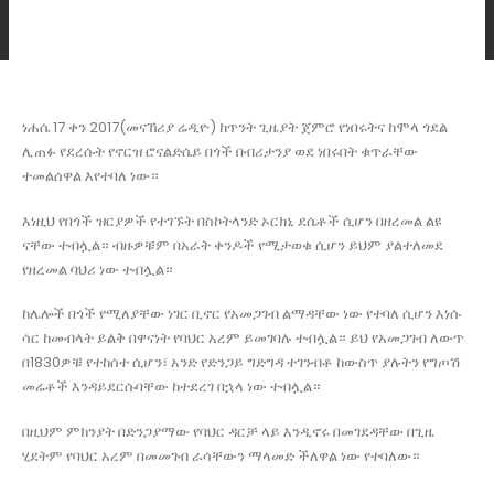
ነሐሴ 17 ቀን 2017(መናኸሪያ ሬዲዮ) ከጥንት ጊዜያት ጀምሮ የነበሩትና ከሞላ ጎደል
ሊጠፉ የደረሱት የኖርዝ ሮናልድሴይ በጎች በብሪታንያ ወደ ነበሩበት ቁጥራቸው
ተመልሰዋል እየተባለ ነው።
እነዚህ የበጎች ዝርያዎች የተገኙት በስኮትላንድ ኦርክኒ ደሴቶች ሲሆን በዘረመል ልዩ
ናቸው ተብሏል። ብዙዎቹም በአራት ቀንዶች የሚታወቁ ሲሆን ይህም ያልተለመደ
የዘረመል ባህሪ ነው ተብሏል።
ከሌሎች በጎች የሚለያቸው ነገር ቢኖር የአመጋገብ ልማዳቸው ነው የተባለ ሲሆን እነሱ
ሳር ከመብላት ይልቅ በዋናነት የባህር አረም ይመገባሉ ተብሏል። ይህ የአመጋገብ ለውጥ
በ1830ዎቹ የተከሰተ ሲሆን፣ አንድ የድንጋይ ግድግዳ ተገንብቶ ከውስጥ ያሉትን የግጦሽ
መሬቶች እንዳይደርሱባቸው ከተደረገ በኋላ ነው ተብሏል።
በዚህም ምክንያት በድንጋያማው የባህር ዳርቻ ላይ እንዲኖሩ በመገደዳቸው በጊዜ
ሂደትም የባህር አረም በመመገብ ራሳቸውን ማላመድ ችለዋል ነው የተባለው።