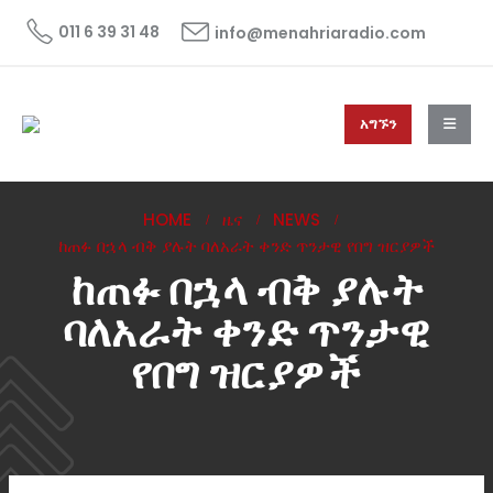
011 6 39 31 48
info@menahriaradio.com
አግኙን
HOME
ዜና
NEWS
ከጠፉ በኋላ ብቅ ያሉት ባለአራት ቀንድ ጥንታዊ የበግ ዝርያዎች
ከጠፉ በኋላ ብቅ ያሉት
ባለአራት ቀንድ ጥንታዊ
የበግ ዝርያዎች