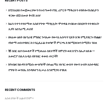
RECENT POSTS
ስፔስኤክስ የመጀመሪያውን የሩብ ዓመት የገቢ ሪፖርት ማቅረቡን ተከትሎ የአክሲዮን
ዋጋው በ13 በመቶ ቅናሽ አሳየ
ከሬሳ ሳጥን የተሰማው አስደንግጭ ማንኳኳት፡ ሞተዋል ተብለው በስህተት የተቀበሩት
አያት አስገራሚ ታሪክ!
በዛሬው ዕለት በሀገራዊ ምክክር ጉባኤው የውሳኔ አሰጣጥ ሂደት እገዛ የሚያደርጉ የክልል፣
የከተማ መስተዳድር እና የፌዴራል ተወካዮች ምርጫ እንደሚከናወን ኮሚሽኑ ገለጸ
🚨 ሰበር ዜና፡ በመቶዎች የሚቆጠሩ ስደተኞች ከሞሮኮ ወደ ስፔን ሴኡታ ዘለቁ —
አውሮፓ በሌላ አዲስ የድንበር ቀውስ ተናጋች!
ከግብፅና ከሱዳን ከሚነሱ ውዝግቦች በተጨማሪ የሀገር ውስጥ የውሃ ሀብት አስተዳደር
የግጭት መንስኤ እንዳይሆን ሊሠራ እንደሚገባ ተገለጸ
RECENT COMMENTS
አስተያየቶች አልተገኙም።