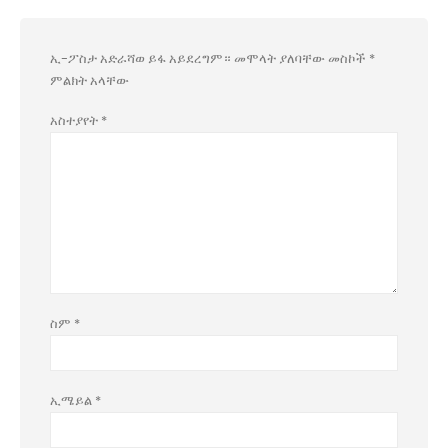
ኢ-ፖስታ አድራሻወ ይፋ አይደረግም።
መሞላት ያለባቸው መስኮች
*
ምልክት አላቸው
አስተያየት
*
ስም
*
ኢሜይል
*