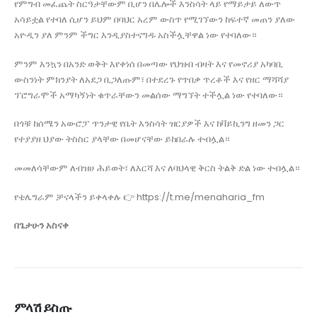
የምግብ መፈጨት ስርዓታቸውም ቢሆን በሌሎች እንስሳት ላይ የማይታይ ለውጥ
አሳይቷል የተባለ ሲሆን ይህም በባህር አረም ውስጥ የሚገኘውን ከፍተኛ መጠን ያለው
አዮዲን ያለ ምንም ችግር እንዲያስተናግዱ አስችሏቸዋል ነው የተባለው።
ምንም እንኳን በአንድ ወቅት እየቀነሰ በመጣው የህዝብ ብዛት እና የመኖሪያ አካባቢ
ውስንነት ምክንያት ለአደጋ ቢጋለጡም፣ በተደረጉ የጥበቃ ጥረቶች እና የዘር ማሻሻያ
ፕሮግራሞች አማካኝነት ቁጥራቸውን መልሰው ማግኘት ተችሏል ነው የተባለው።
በጎቹ ከሰሜን አውሮፓ ጥንታዊ የቤት እንስሳት ዝርያዎች እና ከቫይኪንግ ዘመን ጋር
የተያያዘ ህያው ትስስር ያላቸው በመሆናቸው ይከበራሉ ተብሏል።
መመለሳቸውም ለብዝሀ ሕይወት፣ ለእርሻ እና ለባህላዊ ቅርስ ትልቅ ድል ነው ተብሏል።
የቴሌግራም ቻናላችን ይቀላቀሉ 👉 https://t.me/menaharia_fm
በጌታሁን አስናቀ
ምላሽ ይስጡ