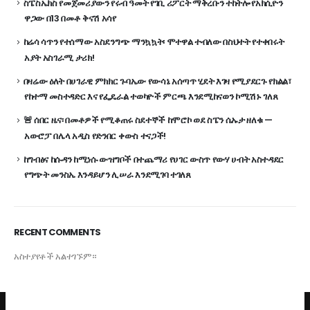
ስፔስኤክስ የመጀመሪያውን የሩብ ዓመት የገቢ ሪፖርት ማቅረቡን ተከትሎ የአክሲዮን
ዋጋው በ13 በመቶ ቅናሽ አሳየ
ከሬሳ ሳጥን የተሰማው አስደንግጭ ማንኳኳት፡ ሞተዋል ተብለው በስህተት የተቀበሩት
አያት አስገራሚ ታሪክ!
በዛሬው ዕለት በሀገራዊ ምክክር ጉባኤው የውሳኔ አሰጣጥ ሂደት እገዛ የሚያደርጉ የክልል፣
የከተማ መስተዳድር እና የፌዴራል ተወካዮች ምርጫ እንደሚከናወን ኮሚሽኑ ገለጸ
🚨 ሰበር ዜና፡ በመቶዎች የሚቆጠሩ ስደተኞች ከሞሮኮ ወደ ስፔን ሴኡታ ዘለቁ —
አውሮፓ በሌላ አዲስ የድንበር ቀውስ ተናጋች!
ከግብፅና ከሱዳን ከሚነሱ ውዝግቦች በተጨማሪ የሀገር ውስጥ የውሃ ሀብት አስተዳደር
የግጭት መንስኤ እንዳይሆን ሊሠራ እንደሚገባ ተገለጸ
RECENT COMMENTS
አስተያየቶች አልተገኙም።