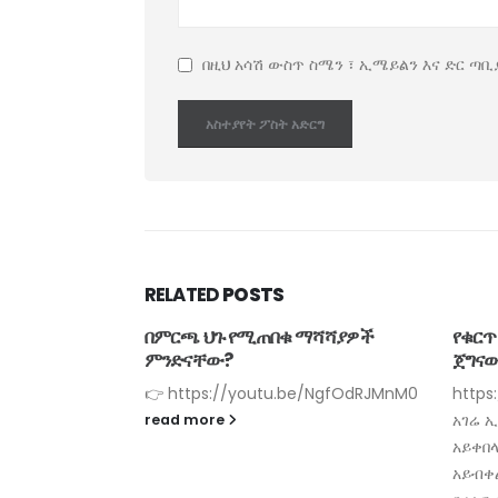
በዚህ አሳሽ ውስጥ ስሜን ፣ ኢሜይልን እና ድር ጣቢ
RELATED
POSTS
በምርጫ ህጉ የሚጠበቁ ማሻሻያዎች
የቁርጥ
ማርክ ካርኔይ
ምንድናቸው?
ጀግናው
 የአገሪቱን
👉 https://youtu.be/NgfOdRJMnM0
https
ተገለፀ
አገሬ ኢ
read more
ፓርቲ በካናዳ ምርጫ
አይቀበ
ሲሆን፣ የዶናልድ
አይብቀል
ንዳገዛቸው