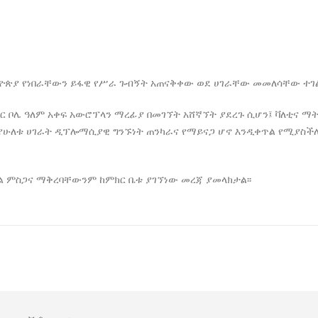
ትዮጵያ የነበራቸውን ይፋዊ የሥራ ጉብኝት አጠናቅቀው ወደ ሀገራቸው መመለሳቸው ተገል
ር ቦሌ ዓለም አቀፍ አውሮፕላን ማረፊያ በመገኘት አሸኛኘት ያደረጉ ሲሆን፤ ቫለቲና ማ
የሁለቱ ሀገራት ዲፕሎማሲያዊ ግንኙነት ጠንካራና የማይናጋ ሆኖ እንዲቀጥል የሚያስች
ል ምስጋና ማቅረባቸውንም ከምክር ቤቱ ያገኘነው መረጃ ያመላክታል፡፡