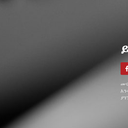
መና
እን
ያገ