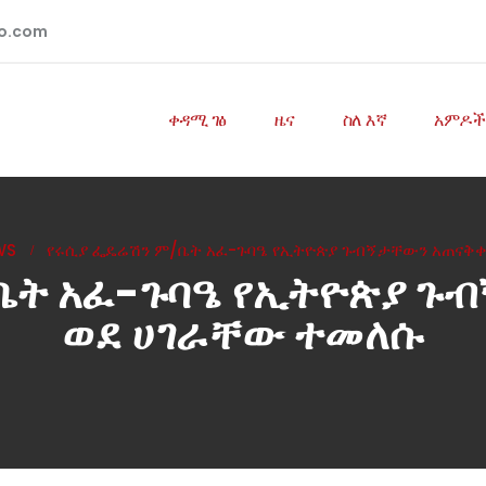
io.com
ቀዳሚ ገፅ
ዜና
ስለ እኛ
አምዶች
WS
የሩሲያ ፌዴሬሽን ም/ቤት አፈ-ጉባዔ የኢትዮጵያ ጉብኝታቸውን አጠናቅ
ቤት አፈ-ጉባዔ የኢትዮጵያ 
ወደ ሀገራቸው ተመለሱ