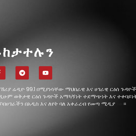
ይከታተሉን
ኸሪያ ሬዲዮ 99.1 በሚያነሳቸው ማህበራዊ እና ሀገራዊ ርዕሰ ጉዳዮ
ዲሁም ወቅታዊ ርዕሰ ጉዳዮች አማካኝነት ተደማጭነት እና ተቀባይነ
ኘ፡በሀገራችን በአዲስ እና ለየት ባለ አቀራረብ የመጣ ሚዲያ
።
ነው