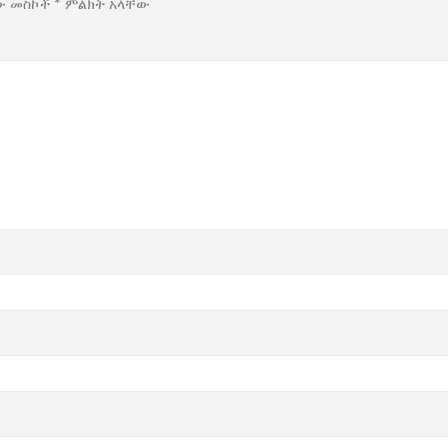
ው መስኮች
*
ምልክት አላቸው