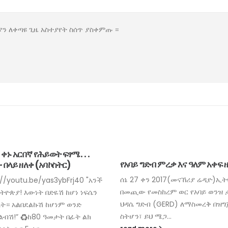
ያን ለቀጣዩ ጊዜ አስተያየት ስሰጥ ያስቀምጡ ።
 ቀኑ አርበኛ የሕይወት ፍፃሜ. . .
የአባይ ግድብ ምረቃ እና ዓለም አቀፍ 
 በላይ ዘለቀ (አባኮስትር)
ሰኔ 27 ቀን 2017(መናኸሪያ ሬዲዮ)ኢ
://youtu.be/yas3ybFrj40 "አንች
በመጪው የመስከረም ወር የአባይ ወንዝ 
ትዮጵያ! እውነት በድዬሽ ከሆነ ነፍሴን
ህዳሴ ግድብ (GERD) ለማስመረቅ በዝግ
ላት። አልበደልኩሽ ከሆነም ወንድ
ስትሆን፣ ይህ ሜጋ...
ብሽ!” ♻️ከ80 ዓመታት በፊት ልክ