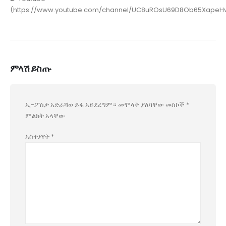
(https://www.youtube.com/channel/UC8uROsU69D8Ob65XapeHv
ምላሽ ይስጡ
ኢ-ፖስታ አድራሻወ ይፋ አይደረግም።
መሞላት ያለባቸው መስኮች
*
ምልክት አላቸው
አስተያየት
*