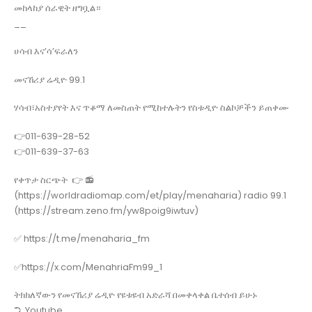
መከላከያ ሰራዊት ዘግቧል።
__
ሀሳብ እና’ሳ’ፍራለን
መናኸሪያ ሬዲዮ 99.1
ሃሳብ፣አስተያየት እና ጥቆማ ለመስጠት የሚከተሉትን የስቱዲዮ ስልኮቻችን ይጠቀሙ
👉011-639-28-52
👉011-639-37-63
የቀጥታ ስርጭት 👉 📻
(https://worldradiomap.com/et/play/menaharia) radio 99.1
(https://stream.zeno.fm/yw8poig9iwtuv)
✅ https://t.me/menaharia_fm
✅https://x.com/MenahriaFm99_1
ትክክለኛውን የመናኸሪያ ሬዲዮ የዩቱዩብ አድራሻ በመቀላቀል ቤተሰብ ይሁኑ
➲ Youtube