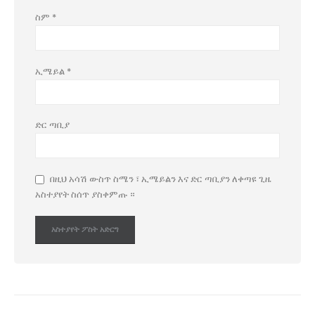
ስም
*
ኢሜይል
*
ድር ጣቢያ
በዚህ አሳሽ ውስጥ ስሜን ፣ ኢሜይልን እና ድር ጣቢያን ለቀጣዩ ጊዜ
አስተያየት ስሰጥ ያስቀምጡ ።