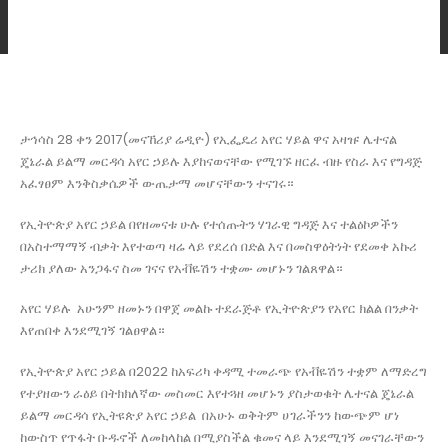
ታኅሳስ 28 ቀን 2017(መናኸሪያ ሬዲዮ) የኢፌዴሪ አየር ሃይል ዋና አዛዡ ሌተናል
ጄኔራል ይልማ መርዳሳ አየር ኃይሉ እያከናወናቸው የሚገኙ ዘርፈ ብዙ የስራ እና የግዳጅ
አፈፃፀም እንቅስቃሴዎች ውጤታማ መሆናቸውን ተናገሩ።
የኢትዮጵያ አየር ኃይል በየዘመናቱ ሁሉ የተሰጡትን ሃገራዊ ግዳጅ እና ተልዕኮዎችን
በአስተማማኝ ብቃት እየተወጣ ዛሬ ላይ የደረሰ በድል እና በመስዋዕትነት የደመቀ አኩሪ
ታሪክ ያለው አንጋፋና ስመ ገናና የአቭዬሽን ተቋሙ መሆኑን ገልጸዋል።
አየር ሃይሉ አሁንም ዘመኑን በዋጀ መልኩ ተደራጅቶ የኢትዮጵያን የአየር ክልል በንቃት
እየጠበቀ እንደሚገኝ ገልፀዋል።
የኢትዮጵያ አየር ኃይል በ2022 ከአፍሪካ ቀዳሚ ተመራጭ የአቭዬሽን ተቋም ለማድረግ
የተያዘውን ራዕይ በትክክለኛው መስመር እየተጓዘ መሆኑን ያስታወቁት ሌተናል ጄኔራል
ይልማ መርዳሳ የኢትዩጵያ አየር ኃይል በአሁኑ ወቅትም ሀገራችንን ከውጭም ሆነ
ከውስጥ የጥፋት ቡዱኖች ለመከላከል በሚያስችል ቁመና ላይ እንደሚገኝ መናገራቸውን