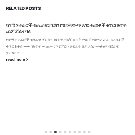
RELATED
POSTS
🌊 ከባህር በታች ያለው ስጋት፦ በመካከለኛው ምስራቅ ያለው ውጥረት
የዓለምን ኢንተርኔት አደጋ ላይ ጥሏል!
መጋቢት 18 ቀን 2018(መናኸሪያ ሬዲዮ)በምዕራብ እስያ እየተባባሰ የመጣው ቀውስ
ብዙዎች ትኩረት የማይሰጡትን ነገር ግን የዘመናዊው ዓለም የጀርባ አጥንት የሆነውን
የባህር...
read more