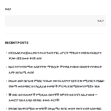
ፍለጋ
ፍለጋ
RECENT POSTS
ስፔስኤክስ የመጀመሪያውን የሩብ ዓመት የገቢ ሪፖርት ማቅረቡን ተከትሎ የአክሲዮን
ዋጋው በ13 በመቶ ቅናሽ አሳየ
ከሬሳ ሳጥን የተሰማው አስደንግጭ ማንኳኳት፡ ሞተዋል ተብለው በስህተት የተቀበሩት
አያት አስገራሚ ታሪክ!
በዛሬው ዕለት በሀገራዊ ምክክር ጉባኤው የውሳኔ አሰጣጥ ሂደት እገዛ የሚያደርጉ የክልል፣
የከተማ መስተዳድር እና የፌዴራል ተወካዮች ምርጫ እንደሚከናወን ኮሚሽኑ ገለጸ
🚨 ሰበር ዜና፡ በመቶዎች የሚቆጠሩ ስደተኞች ከሞሮኮ ወደ ስፔን ሴኡታ ዘለቁ —
አውሮፓ በሌላ አዲስ የድንበር ቀውስ ተናጋች!
ከግብፅና ከሱዳን ከሚነሱ ውዝግቦች በተጨማሪ የሀገር ውስጥ የውሃ ሀብት አስተዳደር