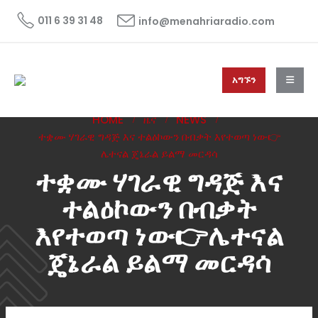
011 6 39 31 48
info@menahriaradio.com
አግኙን
HOME
ዜና
NEWS
ተቋሙ ሃገራዊ ግዳጅ እና ተልዕኮውን በብቃት እየተወጣ ነው👉
ሌተናል ጄኔራል ይልማ መርዳሳ
ተቋሙ ሃገራዊ ግዳጅ እና
ተልዕኮውን በብቃት
እየተወጣ ነው👉ሌተናል
ጄኔራል ይልማ መርዳሳ