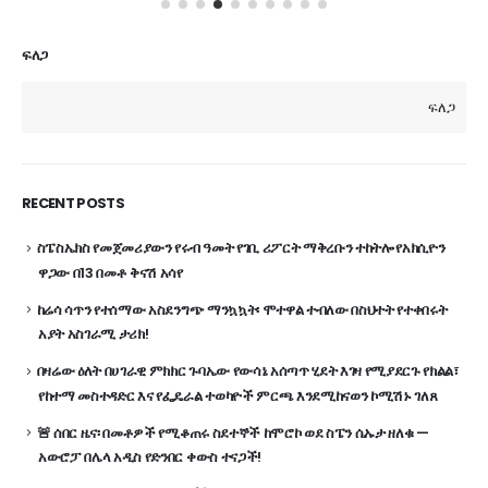
ፍለጋ
ፍለጋ
RECENT POSTS
ስፔስኤክስ የመጀመሪያውን የሩብ ዓመት የገቢ ሪፖርት ማቅረቡን ተከትሎ የአክሲዮን
ዋጋው በ13 በመቶ ቅናሽ አሳየ
ከሬሳ ሳጥን የተሰማው አስደንግጭ ማንኳኳት፡ ሞተዋል ተብለው በስህተት የተቀበሩት
አያት አስገራሚ ታሪክ!
በዛሬው ዕለት በሀገራዊ ምክክር ጉባኤው የውሳኔ አሰጣጥ ሂደት እገዛ የሚያደርጉ የክልል፣
የከተማ መስተዳድር እና የፌዴራል ተወካዮች ምርጫ እንደሚከናወን ኮሚሽኑ ገለጸ
🚨 ሰበር ዜና፡ በመቶዎች የሚቆጠሩ ስደተኞች ከሞሮኮ ወደ ስፔን ሴኡታ ዘለቁ —
አውሮፓ በሌላ አዲስ የድንበር ቀውስ ተናጋች!