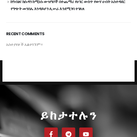
ከግብፅና ከሱዳን ከሚነሱ ውዝግቦች በተጨማሪ የሀገር ውስጥ የውሃ ሀብት አስተዳደር
የግጭት መንስኤ እንዳይሆን ሊሠራ እንደሚገባ ተገለጸ
RECENT COMMENTS
አስተያየቶች አልተገኙም።
ይከታተሉን