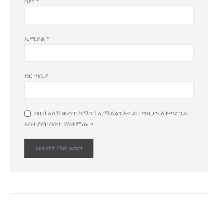
ስም
*
ኢሜይል
*
ድር ጣቢያ
በዚህ አሳሽ ውስጥ ስሜን ፣ ኢሜይልን እና ድር ጣቢያን ለቀጣዩ ጊዜ
አስተያየት ስሰጥ ያስቀምጡ ።