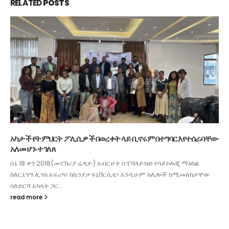
RELATED
POSTS
አካታች የትምህርት ፖሊሲዎች በወረቀት ላይ ቢኖሩም በተግባር እየተሰራባቸው
አለመሆኑ ተገለጸ
ሰኔ 18 ቀን 2018(መናኸሪያ ሬዲዮ) አብርሆት ስፔሻላይዝድ የሳይኮሎጂ ማዕከል
ከለርኒንግ ሊንክ አፍሪካ፣ ከኬንያታ ዩኒቨርሲቲ፣ እንዲሁም ከሌሎች ከሚመለከታቸው
ባለድርሻ አካላት ጋር...
read more