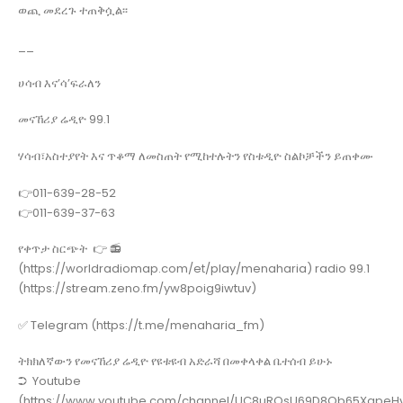
ወጪ መደረጉ ተጠቅሷል፡፡
__
ሀሳብ እና’ሳ’ፍራለን
መናኸሪያ ሬዲዮ 99.1
ሃሳብ፣አስተያየት እና ጥቆማ ለመስጠት የሚከተሉትን የስቱዲዮ ስልኮቻችን ይጠቀሙ
👉011-639-28-52
👉011-639-37-63
የቀጥታ ስርጭት 👉 📻
(https://worldradiomap.com/et/play/menaharia) radio 99.1
(https://stream.zeno.fm/yw8poig9iwtuv)
✅ Telegram (https://t.me/menaharia_fm)
ትክክለኛውን የመናኸሪያ ሬዲዮ የዩቱዩብ አድራሻ በመቀላቀል ቤተሰብ ይሁኑ
➲ Youtube
(https://www.youtube.com/channel/UC8uROsU69D8Ob65XapeHv