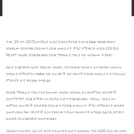
ኅዳር 30 ቀን 2017(መናኸሪያ ሬዲዮ) በቤኒሻንጉል ጉሙዝ ክልል ግልገል በለስና
አካባቢው ይስተዋል የነበረውን ኃይል መቆራረጥ ችግር የሚቀርፍ አዲስ የ33 ሺህ
ቫኪዩም ብሬከር በግልገል በለስ ሃይል ማከፋፈያ ጣቢያ ላይ መገጠሙ ተገለጸ፡፡
በፊት አገልግሎት ሲሰጥ የነበረው ብሬከር ጋዝ የሌለው በመሆኑ እና በቀላሉ መስመሩ
እየከፈተ በማስቸገሩ በክልሉ ባሉ ወረዳዎች ላይ ከፍተኛ የኃይል መቆራረጥ እንዲፈጠር
ምክንያት ሆኖ ቆይቷል ተብሏል፡፡
በሃይል ማከፋፈያ ጣቢያ የተገጠመው ብሬከር ለድባጢ እና ለወምበራ ወረዳዎች
አስተማማኝ ኃይል ለማቅረብ ያስቻለ ሲሆን ከግልገል በለስ -ድባጢ- ቡሌን እና
ወምበራ ወረዳዎች ይስተዋል የነበረውን የኃይል መቆራረጥ ችግር በማስቀረት ለሁለት
አመት በወረዳው ነዋሪዎች ሲነሳ የነበረውን ቅሬታ ለመፍታት አግዟል ሲል የኢትዮጵያ
ኤሌክትሪክ አገልግሎት አስታውቋል፡፡
ብሬከሩን የመቀየር ስራ በ7 ቀናት የተጠናቀቀ ሲሆን ለብሬከሩ ግዢ ከ130 ሺህ ብር በላይ