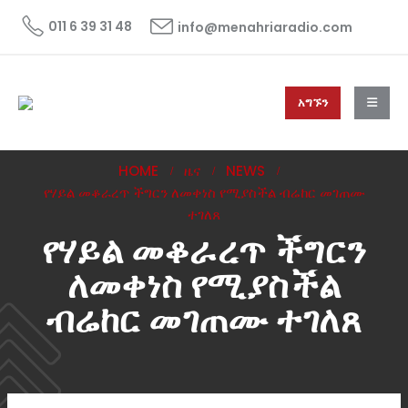
011 6 39 31 48
info@menahriaradio.com
አግኙን
HOME
ዜና
NEWS
የሃይል መቆራረጥ ችግርን ለመቀነስ የሚያስችል ብሬከር መገጠሙ
ተገለጸ
የሃይል መቆራረጥ ችግርን
ለመቀነስ የሚያስችል
ብሬከር መገጠሙ ተገለጸ