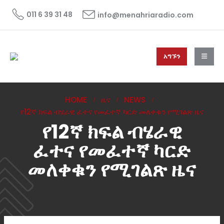
011 6 39 31 48
info@menahriaradio.com
አግኙን
HOME
ዜና
NEWS
የ12ኛ ክፍል ብሄራዊ ፈተና የመፈተኛ ካርድ መለቀቁን የሚገልጽ ዜና
የ12ኛ ክፍል ብሄራዊ
ፈተና የመፈተኛ ካርድ
መለቀቁን የሚገልጽ ዜና