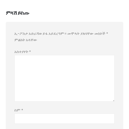
ምላሽ ይስጡ
ኢ-ፖስታ አድራሻወ ይፋ አይደረግም።
መሞላት ያለባቸው መስኮች
*
ምልክት አላቸው
አስተያየት
*
ስም
*