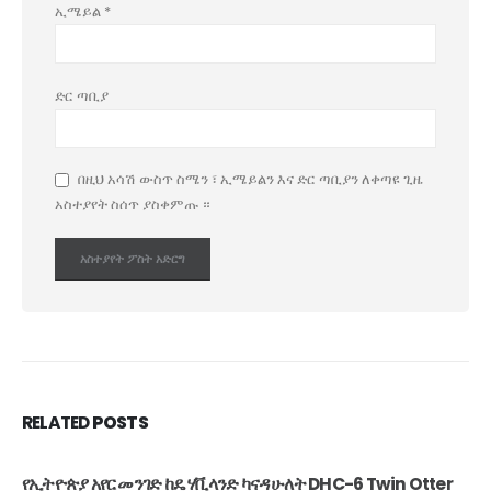
ኢሜይል
*
ድር ጣቢያ
በዚህ አሳሽ ውስጥ ስሜን ፣ ኢሜይልን እና ድር ጣቢያን ለቀጣዩ ጊዜ
አስተያየት ስሰጥ ያስቀምጡ ።
RELATED
POSTS
የኢትዮጵያ አየር መንገድ ከዴ ሃቪላንድ ካናዳ ሁለት DHC-6 Twin Otter