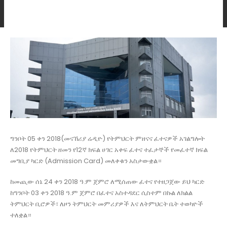
ግንቦት 05 ቀን 2018(መናኸሪያ ሬዲዮ) የትምህርት ምዘናና ፈተናዎች አገልግሎት
ለ2018 የትምህርት ዘመን የ12ኛ ክፍል ሀገር አቀፍ ፈተና ተፈታኞች የመፈተኛ ክፍል
መግቢያ ካርድ (Admission Card) መለቀቁን አስታውቋል።
ከመጪው ሰኔ 24 ቀን 2018 ዓ.ም ጀምሮ ለሚሰጠው ፈተና የተዘጋጀው ይህ ካርድ
ከግንቦት 03 ቀን 2018 ዓ.ም ጀምሮ በፈተና አስተዳደር ሲስተም በኩል ለክልል
ትምህርት ቢሮዎች፣ ለዞን ትምህርት መምሪያዎች እና ለትምህርት ቤት ተወካዮች
ተለቋል።