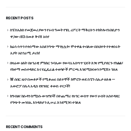
RECENT POSTS
ስፔስኤክስ የመጀመሪያውን የሩብ ዓመት የገቢ ሪፖርት ማቅረቡን ተከትሎ የአክሲዮን
ዋጋው በ13 በመቶ ቅናሽ አሳየ
ከሬሳ ሳጥን የተሰማው አስደንግጭ ማንኳኳት፡ ሞተዋል ተብለው በስህተት የተቀበሩት
አያት አስገራሚ ታሪክ!
በዛሬው ዕለት በሀገራዊ ምክክር ጉባኤው የውሳኔ አሰጣጥ ሂደት እገዛ የሚያደርጉ የክልል፣
የከተማ መስተዳድር እና የፌዴራል ተወካዮች ምርጫ እንደሚከናወን ኮሚሽኑ ገለጸ
🚨 ሰበር ዜና፡ በመቶዎች የሚቆጠሩ ስደተኞች ከሞሮኮ ወደ ስፔን ሴኡታ ዘለቁ —
አውሮፓ በሌላ አዲስ የድንበር ቀውስ ተናጋች!
ከግብፅና ከሱዳን ከሚነሱ ውዝግቦች በተጨማሪ የሀገር ውስጥ የውሃ ሀብት አስተዳደር
የግጭት መንስኤ እንዳይሆን ሊሠራ እንደሚገባ ተገለጸ
RECENT COMMENTS