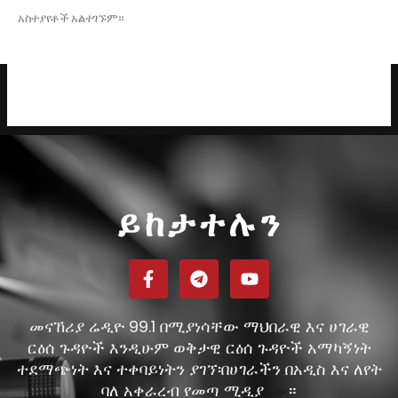
አስተያየቶች አልተገኙም።
ይከታተሉን
መናኸሪያ ሬዲዮ 99.1 በሚያነሳቸው ማህበራዊ እና ሀገራዊ
ርዕሰ ጉዳዮች እንዲሁም ወቅታዊ ርዕሰ ጉዳዮች አማካኝነት
ተደማጭነት እና ተቀባይነትን ያገኘ፡በሀገራችን በአዲስ እና ለየት
ባለ አቀራረብ የመጣ ሚዲያ
።
ነው