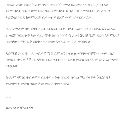
በመመሪያው መሰረት እያንዳንዱ ተፈታኝ ተማሪ በአድሚሽን ካርዱ ጀርባ ላይ
የትምህርት ቤቱ ወይም የወረዳው ትምህርት ጽህፈት ቤት ማህተም ያረፈበትን
ኦሪጅናል ካርድ ከትምህርት ቤቱ ወስዶ በእጁ መያዝ ይኖርበታል።
በተጨማሪም በምዝገባ ወቅት የተከሰቱ የትምህርት መስክ፣ የጾታ፣ የፎቶ እና መሰል
የመረጃ ግድፈቶች ካሉ ተፈታኞች እስከ ግንቦት 30 ቀን 2018 ዓ.ም ድረስ ለትምህርት
ቤታቸው በማሳወቅ ሂደቱን ጠብቀው እንዲያስተካክሉ ተሳስቧል።
አድሚሽን ካርዱ ወደ መፈተኛ ማዕከልም ሆነ ክፍል ለመግባት ብቸኛው መታወቂያ
በመሆኑ ተፈታኞች ካርዳቸውን በአግባቡና በጥንቃቄ መያዝ እንዳለባቸው አገልግሎቱ
ገልጿል።
ከዚህም ባሻገር ተፈታኞች በፈተና ወቅት ከካርዱ በተጨማሪ የፋይዳ (ብሄራዊ)
መታወቂያ መያዝ ግዴታቸው መሆኑ ተመላክቷል።
__
ሀሳብ እና’ሳ’ፍራለን