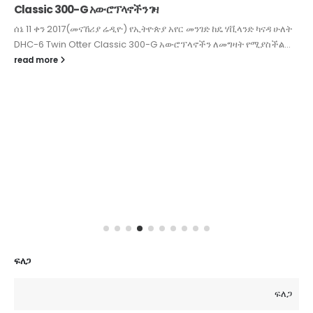
Classic 300-G አውሮፕላኖችን ገዛ
ሰኔ 11 ቀን 2017(መናኸሪያ ሬዲዮ) የኢትዮጵያ አየር መንገድ ከዴ ሃቪላንድ ካናዳ ሁለት
DHC-6 Twin Otter Classic 300-G አውሮፕላኖችን ለመግዛት የሚያስችል...
read more
ፍለጋ
ፍለጋ