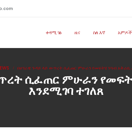
io.com
ቀዳሚ ገፅ
ዜና
ስለ እኛ
አምዶች
EWS
በሀገራዊ ጉዳይ ላይ ውጥረት ሲፈጠር ምሁራን የመፍትሄ ሃሳብ አቅራቢ 
ውጥረት ሲፈጠር ምሁራን የመፍት
እንደሚገባ ተገለጸ