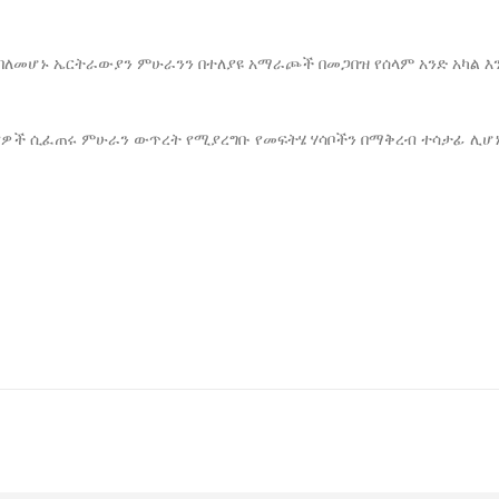
ባለመሆኑ ኤርትራውያን ምሁራንን በተለያዩ አማራጮች በመጋበዝ የሰላም አንድ አካል እ
ናዎች ሲፈጠሩ ምሁራን ውጥረት የሚያረግቡ የመፍትሄ ሃሳቦችን በማቅረብ ተሳታፊ ሊሆ