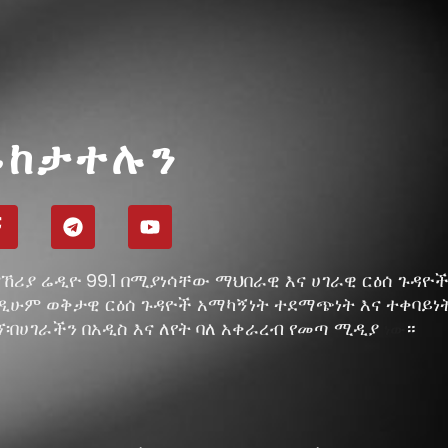
ይከታተሉን
ኸሪያ ሬዲዮ 99.1 በሚያነሳቸው ማህበራዊ እና ሀገራዊ ርዕሰ ጉዳዮ
ዲሁም ወቅታዊ ርዕሰ ጉዳዮች አማካኝነት ተደማጭነት እና ተቀባይነ
ኘ፡በሀገራችን በአዲስ እና ለየት ባለ አቀራረብ የመጣ ሚዲያ
።
ነው