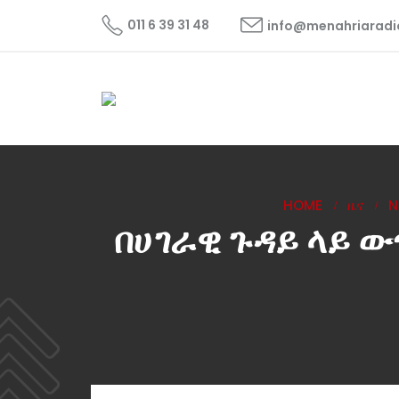
011 6 39 31 48
info@menahriarad
HOME
ዜና
N
በሀገራዊ ጉዳይ ላይ 