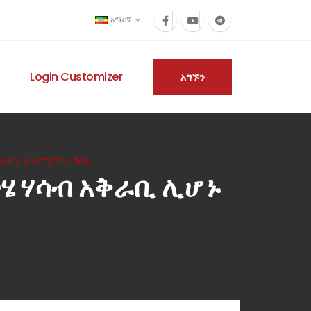
አማርኛ
Login Customizer
አግኙን
ሊሆኑ እንደሚገባ ተገለጸ
ሄ ሃሳብ አቅራቢ ሊሆኑ