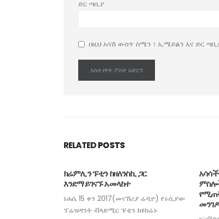
ድር ጣቢያ
በዚህ አሳሽ ውስጥ ስሜን ፣ ኢሜይልን እና ድር ጣቢ
RELATED
POSTS
 ጋር
አሳሳች ወይም እውነትነታቸው ያልተረጋገጡ
አፍሪካ
ምስሎችን ወይም ቪድዮዎችን ለማጣራት
የጸጥ
የሚጠቅሙ መሳሪያዎች እና የማረጋገጫ
ሊኖራ
ኸሪያ ሬዲዮ) የሩሲያው
መንገዶች
በአዲስ
 ከዩክሬኑ