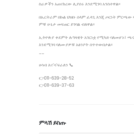
ስራዎችን አጠናክረው ሊያሰሩ እንደሚገባ አንስተዋል፡፡
በኤርትራም በኩል ህዝቡ ሰላም ፈላጊ እንጂ ጦርነት ምርጫው 
ምቹ ሁኔታ መፍጠር ይገባል ብለዋል፡፡
ኢትዮጵያ ቀደምት ሉዓላዊት አገርነቷ የሚካድ ባለመሆኑ፤ ጫ
እንደሚገባ ባለሙያዎቹ አፅንዖት ሰጥተውበታል፡፡
__
ሀሳብ እና’ሳ’ፍራለን 📞
👉011-639-28-52
👉011-639-37-63
ምላሽ ይስጡ