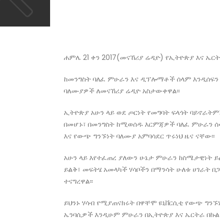
ሐምሌ 21 ቀን 2017(መናኸሪያ ሬዲዮ) የኢትዮጵያ እና ኤር
ከመንግስት ባለፈ ምሁራን እና ዲፕሎማቶች ሰላም እንዲሰፍን 
ባለሙያዎች ለመናኸሪያ ሬዲዮ አስታውቀዋል፡፡
ኢትዮጵያ አሁን ላይ ወደ ጦርነት የመግባት ፍላጎት ባይኖራት
በመሆኑ፣ በመንግስት ከሚወሰዱ እርምጃዎች ባለፈ ምሁራን 
እና የውጭ ግንኙነት ባለሙያ አምባሳደር ጥሩነህ ዜና ናቸው፡፡
አሁን ላይ እየተፈጠረ ያለውን ሁኔታ ምሁራን ከስሜታዊነት ይ
ይልቅ፣ መፍትሄ አመላካች ሃሳቦችን በማንሳት ሁለቱ ሀገራት 
ተናግረዋል፡፡
ይህንኑ ሃሳብ የሚያጠናክሩት በዋቸሞ ዩኒቨርሲቲ የውጭ ግን
ኤንባሲዎች እንዲሁም ምሁራን በኢትዮጵያ እና ኤርትራ በኩል 