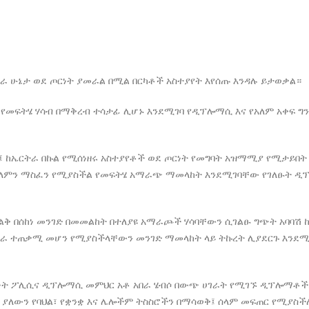
ትራ ሁኔታ ወደ ጦርነት ያመራል በሚል በርካቶች አስተያየት እየሰጡ እንዳሉ ይታወቃል።
የመፍትሄ ሃሳብ በማቅረብ ተሳታፊ ሊሆኑ እንደሚገባ የዲፕሎማሲ እና የአለም አቀፍ ግ
ም፤ ከኤርትራ በኩል የሚሰነዘሩ አስተያየቶች ወደ ጦርነት የመግባት አዝማሚያ የሚታይበት
ሰላምን ማስፈን የሚያስችል የመፍትሄ አማራጭ ማመላከት እንደሚገባቸው የገለፁት 
ልቅ በሰከነ መንገድ በመመልከት በተለያዩ አማራጮች ሃሳባቸውን ሲገልፁ ግጭት አባባሽ 
በጋራ ተጠቃሚ መሆን የሚያስችላቸውን መንገድ ማመላከት ላይ ትኩረት ሊያደርጉ እንደሚ
ኙነት ፖሊሲና ዲፕሎማሲ መምህር አቶ አበራ ሄብሶ በውጭ ሀገራት የሚገኙ ዲፕሎማቶች
ያለውን የባህል፣ የቋንቋ እና ሌሎችም ትስስሮችን በማሳወቅ፤ ሰላም መፍጠር የሚያስች