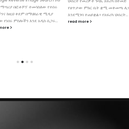
 የመሪዎች ጉባኤ አፍሪካ በተመድ
መመለሳቸው ተገለጸ። በሳምንቱ ውስጥ 
ው ምክር ቤት ቋሚ መቀመጫ ሊኖራት
9 ዙር በረራ...
ገባ ተጠይቋል። የአፍሪካ ህብረት...
read more
 more