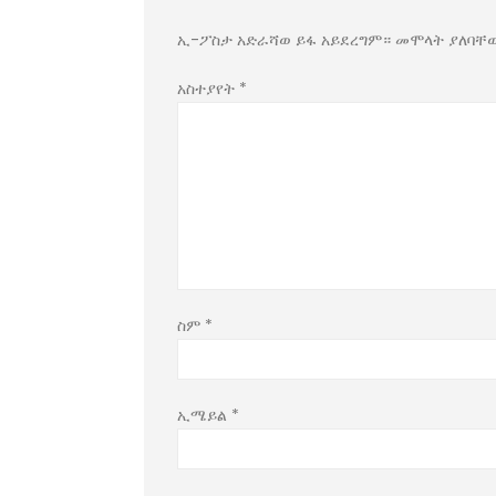
ኢ-ፖስታ አድራሻወ ይፋ አይደረግም።
መሞላት ያለባቸ
አስተያየት
*
ስም
*
ኢሜይል
*