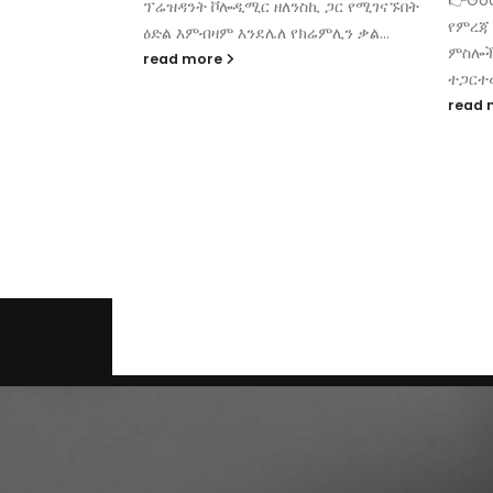
👉Google Reverse Image Search ይህ
ህብረት
ስኪ ጋር የሚገናኙበት
የምረጃ ማጣሪያ በፎቶሾፕ ተመሳስለው የተሰሩ
የፀጥታ
ሬምሊን ቃል...
ምስሎችንና ከዚህ ቀደም በማህበራዊ ሚዲያ
እንደሚ
ተጋርተው የነበሩ ምስሎችን እንደ አዲስ ሲጋሩ...
read
read more