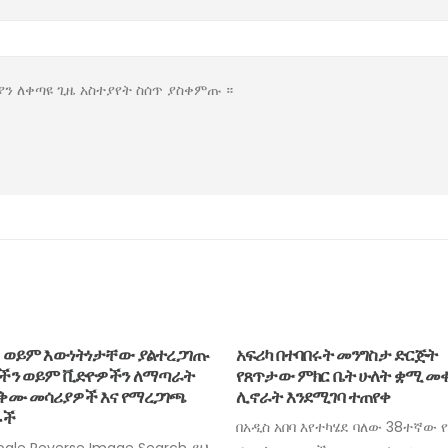
ያን ለቀጣዩ ጊዜ አስተያየት ስሰጥ ያስቀምጡ ።
 በተባበሩት መንግስታ ድርጅት
3 ሺህ 400 ኢትዮጵያውያን ከሳዑዲ
ታው ምክር ቤት ሁለት ቋሚ መቀመጫ
ሀገራቸው መመለሳቸው ተገለጸ
ት እንደሚገባ ተጠየቀ
በሳዑዲ ዓረቢያ በአስቸጋሪ ሁኔታ ውስጥ የ
 አበባ እየተካሄደ ባለው 38ተኛው የአፍሪካ
ሺህ 400 ኢትዮጵያውያን ወደ ሀገራቸ