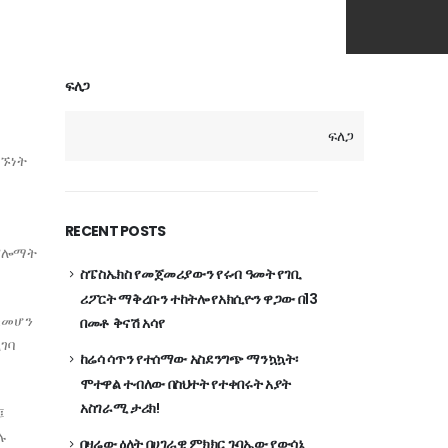
ፍለጋ
ፍለጋ
ንኙነት
RECENT POSTS
ዲፕሎማት
ስፔስኤክስ የመጀመሪያውን የሩብ ዓመት የገቢ
ሪፖርት ማቅረቡን ተከትሎ የአክሲዮን ዋጋው በ13
ከመሆን
በመቶ ቅናሽ አሳየ
ገባ
ከሬሳ ሳጥን የተሰማው አስደንግጭ ማንኳኳት፡
ሞተዋል ተብለው በስህተት የተቀበሩት አያት
አስገራሚ ታሪክ!
፤
ሉ
በዛሬው ዕለት በሀገራዊ ምክክር ጉባኤው የውሳኔ