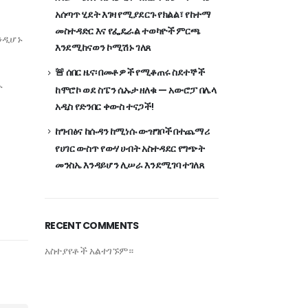
አሰጣጥ ሂደት እገዛ የሚያደርጉ የክልል፣ የከተማ
መስተዳድር እና የፌዴራል ተወካዮች ምርጫ
ንዲሆኑ
እንደሚከናወን ኮሚሽኑ ገለጸ
🚨 ሰበር ዜና፡ በመቶዎች የሚቆጠሩ ስደተኞች
ኑ
ከሞሮኮ ወደ ስፔን ሴኡታ ዘለቁ — አውሮፓ በሌላ
አዲስ የድንበር ቀውስ ተናጋች!
ከግብፅና ከሱዳን ከሚነሱ ውዝግቦች በተጨማሪ
የሀገር ውስጥ የውሃ ሀብት አስተዳደር የግጭት
መንስኤ እንዳይሆን ሊሠራ እንደሚገባ ተገለጸ
RECENT COMMENTS
አስተያየቶች አልተገኙም።