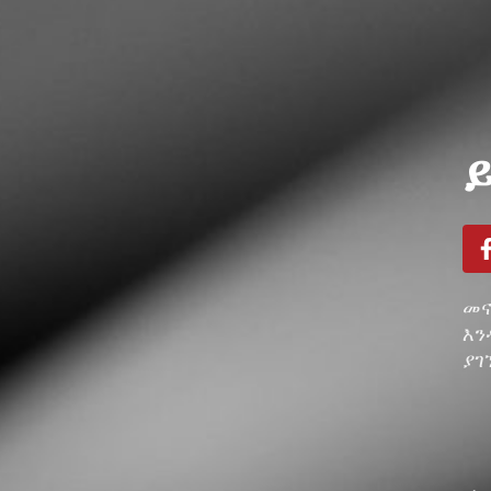
መና
እን
ያገ