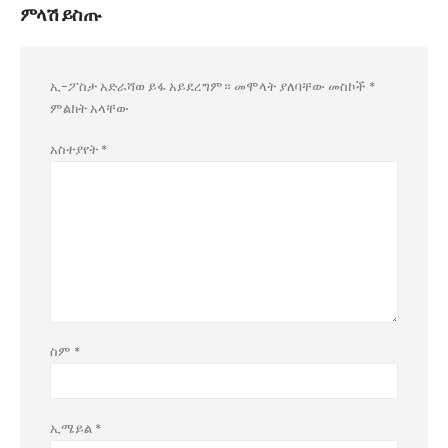
ምላሽ ይስጡ
ኢ-ፖስታ አድራሻወ ይፋ አይደረግም።
መሞላት ያለባቸው መስኮች
*
ምልክት አላቸው
አስተያየት
*
ስም
*
ኢሜይል
*