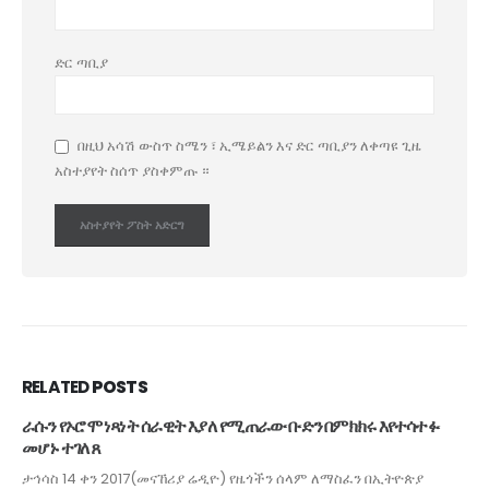
ድር ጣቢያ
በዚህ አሳሽ ውስጥ ስሜን ፣ ኢሜይልን እና ድር ጣቢያን ለቀጣዩ ጊዜ
አስተያየት ስሰጥ ያስቀምጡ ።
RELATED
POSTS
ራሱን የኦሮሞ ነጻነት ሰራዊት እያለ የሚጠራው ቡድን በምክክሩ እየተሳተፉ
መሆኑ ተገለጸ
ታኅሳስ 14 ቀን 2017(መናኸሪያ ሬዲዮ) የዜጎችን ሰላም ለማስፈን በኢትዮጵያ