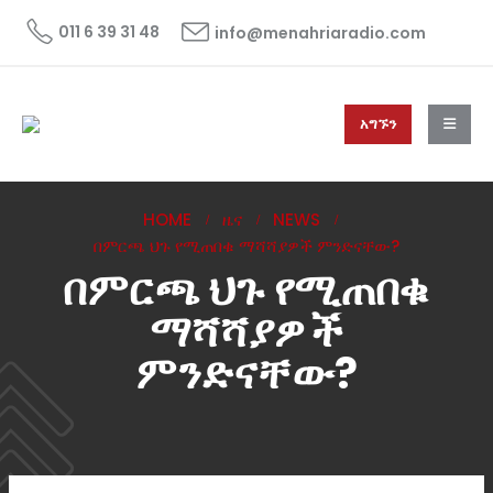
011 6 39 31 48
info@menahriaradio.com
አግኙን
HOME
ዜና
NEWS
በምርጫ ህጉ የሚጠበቁ ማሻሻያዎች ምንድናቸው?
በምርጫ ህጉ የሚጠበቁ
ማሻሻያዎች
ምንድናቸው?