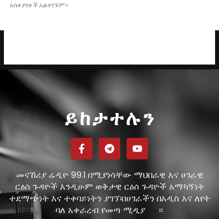
አስተያየቶች አልተገኙም።
ይከታተሉን
መናኸሪያ ሬዲዮ 99.1 በሚያነሳቸው ማህበራዊ እና ሀገራዊ
ርዕሰ ጉዳዮች እንዲሁም ወቅታዊ ርዕሰ ጉዳዮች አማካኝነት
ተደማጭነት እና ተቀባይነትን ያገኘ፡በሀገራችን በአዲስ እና ለየት
ባለ አቀራረብ የመጣ ሚዲያ
።
ነው