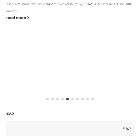
እየተካሄደ ያለው ምክክር አስፈላጊ መሆኑን በኦሮሚያ ክልል የባለድርሻ አካላት የምክክር
መድረክ...
read more
ፍለጋ
ፍለጋ