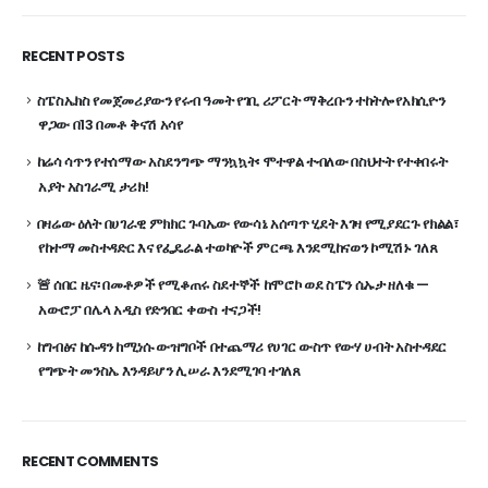
RECENT POSTS
ስፔስኤክስ የመጀመሪያውን የሩብ ዓመት የገቢ ሪፖርት ማቅረቡን ተከትሎ የአክሲዮን
ዋጋው በ13 በመቶ ቅናሽ አሳየ
ከሬሳ ሳጥን የተሰማው አስደንግጭ ማንኳኳት፡ ሞተዋል ተብለው በስህተት የተቀበሩት
አያት አስገራሚ ታሪክ!
በዛሬው ዕለት በሀገራዊ ምክክር ጉባኤው የውሳኔ አሰጣጥ ሂደት እገዛ የሚያደርጉ የክልል፣
የከተማ መስተዳድር እና የፌዴራል ተወካዮች ምርጫ እንደሚከናወን ኮሚሽኑ ገለጸ
🚨 ሰበር ዜና፡ በመቶዎች የሚቆጠሩ ስደተኞች ከሞሮኮ ወደ ስፔን ሴኡታ ዘለቁ —
አውሮፓ በሌላ አዲስ የድንበር ቀውስ ተናጋች!
ከግብፅና ከሱዳን ከሚነሱ ውዝግቦች በተጨማሪ የሀገር ውስጥ የውሃ ሀብት አስተዳደር
የግጭት መንስኤ እንዳይሆን ሊሠራ እንደሚገባ ተገለጸ
RECENT COMMENTS