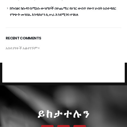
ከግብፅና ከሱዳን ከሚነሱ ውዝግቦች በተጨማሪ የሀገር ውስጥ የውሃ ሀብት አስተዳደር
የግጭት መንስኤ እንዳይሆን ሊሠራ እንደሚገባ ተገለጸ
RECENT COMMENTS
አስተያየቶች አልተገኙም።
ይከታተሉን