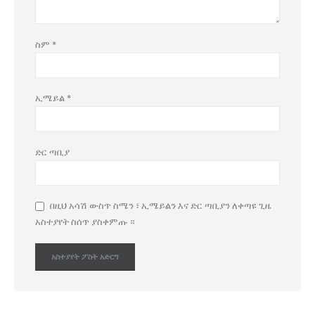
ስም
*
ኢሜይል
*
ድር ጣቢያ
በዚህ አሳሽ ውስጥ ስሜን ፣ ኢሜይልን እና ድር ጣቢያን ለቀጣዩ ጊዜ
አስተያየት ስሰጥ ያስቀምጡ ።