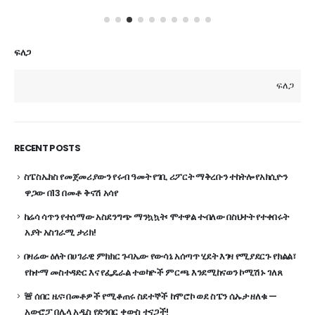
ፍለጋ
ፍለጋ
RECENT POSTS
ስፔስኤክስ የመጀመሪያውን የሩብ ዓመት የገቢ ሪፖርት ማቅረቡን ተከትሎ የአክሲዮን
ዋጋው በ13 በመቶ ቅናሽ አሳየ
ከሬሳ ሳጥን የተሰማው አስደንግጭ ማንኳኳት፡ ሞተዋል ተብለው በስህተት የተቀበሩት
አያት አስገራሚ ታሪክ!
በዛሬው ዕለት በሀገራዊ ምክክር ጉባኤው የውሳኔ አሰጣጥ ሂደት እገዛ የሚያደርጉ የክልል፣
የከተማ መስተዳድር እና የፌዴራል ተወካዮች ምርጫ እንደሚከናወን ኮሚሽኑ ገለጸ
🚨 ሰበር ዜና፡ በመቶዎች የሚቆጠሩ ስደተኞች ከሞሮኮ ወደ ስፔን ሴኡታ ዘለቁ —
አውሮፓ በሌላ አዲስ የድንበር ቀውስ ተናጋች!