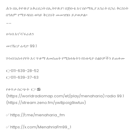
ሕጉ በኢትዮጵያ አቅራቢነት በኢትዮጵያ፣ በጅቡቲ እና በሶማሊያ አገራት በጋራ ቅርስነት
በዓለም የማይዳሰስ ወካይ ቅርስነት መመዝገቡ ይታወቃል፡፡
__
ሀሳብ እና’ሳ’ፍራለን
መናኸሪያ ሬዲዮ 99.1
ሃሳብ፣አስተያየት እና ጥቆማ ለመስጠት የሚከተሉትን የስቱዲዮ ስልኮቻችን ይጠቀሙ
👉011-639-28-52
👉011-639-37-63
የቀጥታ ስርጭት 👉 📻
(https://worldradiomap.com/et/play/menaharia) radio 99.1
(https://stream.zeno.fm/yw8poig9iwtuv)
✅ https://t.me/menaharia_fm
✅ https://x.com/MenahriaFm99_1