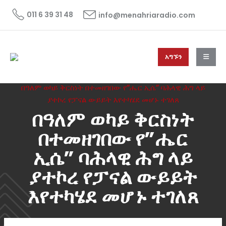
011 6 39 31 48
info@menahriaradio.com
አግኙን
HOME
ዜና
NEWS
በዓለም ወካይ ቅርስነት በተመዘገበው የ”ሔር ኢሴ” ባሕላዊ ሕግ ላይ
ያተኮረ የፓናል ውይይት እየተካሄደ መሆኑ ተገለጸ
በዓለም ወካይ ቅርስነት
በተመዘገበው የ”ሔር
ኢሴ” ባሕላዊ ሕግ ላይ
ያተኮረ የፓናል ውይይት
እየተካሄደ መሆኑ ተገለጸ