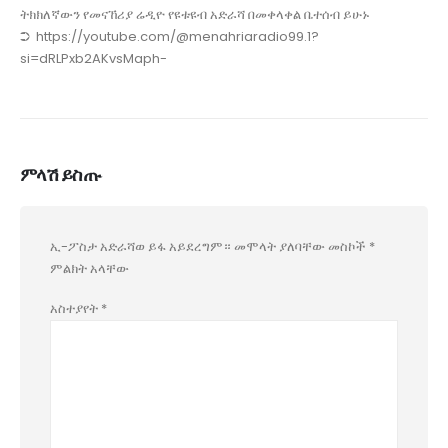
ትክክለኛውን የመናኸሪያ ሬዲዮ የዩቱዩብ አድራሻ በመቀላቀል ቤተሰብ ይሁኑ
➲ https://youtube.com/@menahriaradio99.1?
si=dRLPxb2AKvsMaph-
ምላሽ ይስጡ
ኢ-ፖስታ አድራሻወ ይፋ አይደረግም።
መሞላት ያለባቸው መስኮች
*
ምልክት አላቸው
አስተያየት
*