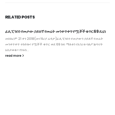
RELATED
POSTS
ፊሊፒንስን የመታው ኃይለኛ የመሬት መንቀጥቀጥ የሟቾች ቁጥር 69 ደረሰ
መስከረም 21 ቀን 2018(መናኸሪያ ሬዲዮ)ፊሊፒንስን የመታውን ኃይለኛ የመሬት
መንቀጥቀጥ ተከትሎ፣ የሟቾች ቁጥር ወደ 69 ከፍ ማለቱን የአገሪቱ ባለሥልጣናት
አስታወቁ። የነፍስ...
read more