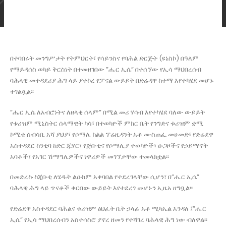
በተባበሩት መንግሥታት የትምህርት፣ የሳይንስና የባሕል ድርጅት (ዩኔስኮ) በዓለም
የማይዳሰስ ወካይ ቅርስነት በተመዘገበው ”ሔር ኢሴ” በተሰኘው የኢሳ ማህበረሰብ
ባሕላዊ መተዳደሪያ ሕግ ላይ ያተኮረ የፓናል ውይይት በድሬዳዋ ከተማ እየተካሄደ መሆኑ
ተገልጿል፡፡
”ሔር ኢሴ ለአብሮነትና ለዘላቂ ሰላም” በሚል መሪ ሃሳብ እየተካሄደ ባለው ውይይት
የቱሪዝም ሚኒስትር ሰላማዊት ካሳ፣ በተወካዮች ምክር ቤት የንግድና ቱሪዝም ቋሚ
ኮሚቴ ሰብሳቢ አሻ ያህያ፣ የሶማሌ ክልል ፕሬዚዳንት አቶ ሙስጠፌ መሀመድ፣ የድሬደዋ
አስተዳደር ከንቲባ ከድር ጁሃር፣ የጅቡቲና የሶማሊያ ተወካዮች፣ ዑጋዞችና የኃይማኖት
አባቶች፣ የአገር ሽማግሌዎችና ነዋሪዎች መገኘታቸው ተመላክቷል፡፡
በመድረኩ ከጂቡቲ ለሄዱት ልዑክም አቀባበል የተደረገላቸው ሲሆን፣ በ”ሔር ኢሴ”
ባሕላዊ ሕግ ላይ ጥናቶች ቀርበው ውይይት እየተደረገ መሆኑን ኢዜአ ዘግቧል፡፡
የድሬደዋ አስተዳደር ባሕልና ቱሪዝም ፅህፈት ቤት ኃላፊ አቶ ሚካኤል እንዳለ ፤”ሔር
ኢሴ” የኢሳ ማህበረሰብን አስተሳስሮ ያኖረ ዘመን የተሻገረ ባሕላዊ ሕግ ነው ብለዋል፡፡