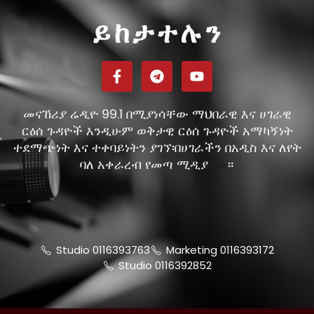
ይከታተሉን
መናኸሪያ ሬዲዮ 99.1 በሚያነሳቸው ማህበራዊ እና ሀገራዊ
ርዕሰ ጉዳዮች እንዲሁም ወቅታዊ ርዕሰ ጉዳዮች አማካኝነት
ተደማጭነት እና ተቀባይነትን ያገኘ፡በሀገራችን በአዲስ እና ለየት
ባለ አቀራረብ የመጣ ሚዲያ
።
ነው
Studio 0116393763
Marketing 0116393172
Studio 0116392852