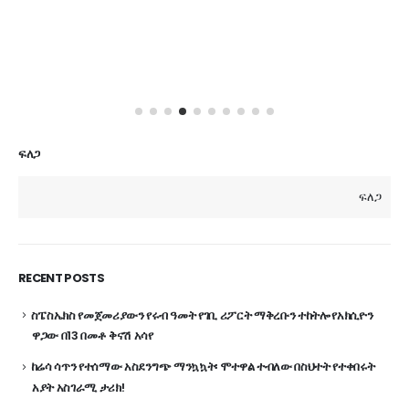
ፍለጋ
ፍለጋ
RECENT POSTS
ስፔስኤክስ የመጀመሪያውን የሩብ ዓመት የገቢ ሪፖርት ማቅረቡን ተከትሎ የአክሲዮን
ዋጋው በ13 በመቶ ቅናሽ አሳየ
ከሬሳ ሳጥን የተሰማው አስደንግጭ ማንኳኳት፡ ሞተዋል ተብለው በስህተት የተቀበሩት
አያት አስገራሚ ታሪክ!