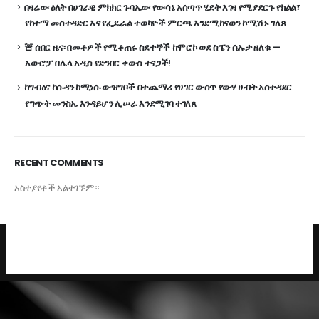
በዛሬው ዕለት በሀገራዊ ምክክር ጉባኤው የውሳኔ አሰጣጥ ሂደት እገዛ የሚያደርጉ የክልል፣
የከተማ መስተዳድር እና የፌዴራል ተወካዮች ምርጫ እንደሚከናወን ኮሚሽኑ ገለጸ
🚨 ሰበር ዜና፡ በመቶዎች የሚቆጠሩ ስደተኞች ከሞሮኮ ወደ ስፔን ሴኡታ ዘለቁ —
አውሮፓ በሌላ አዲስ የድንበር ቀውስ ተናጋች!
ከግብፅና ከሱዳን ከሚነሱ ውዝግቦች በተጨማሪ የሀገር ውስጥ የውሃ ሀብት አስተዳደር
የግጭት መንስኤ እንዳይሆን ሊሠራ እንደሚገባ ተገለጸ
RECENT COMMENTS
አስተያየቶች አልተገኙም።