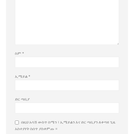
ስም
*
ኢሜይል
*
ድር ጣቢያ
በዚህ አሳሽ ውስጥ ስሜን ፣ ኢሜይልን እና ድር ጣቢያን ለቀጣዩ ጊዜ
አስተያየት ስሰጥ ያስቀምጡ ።