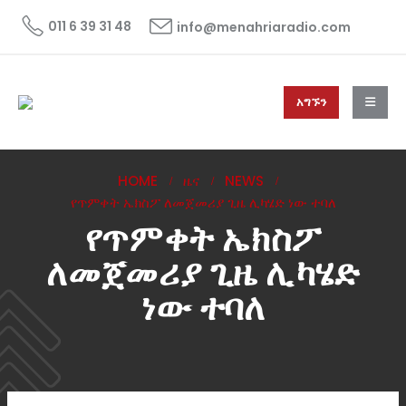
011 6 39 31 48
info@menahriaradio.com
አግኙን
HOME
ዜና
NEWS
የጥምቀት ኤክስፖ ለመጀመሪያ ጊዜ ሊካሄድ ነው ተባለ
የጥምቀት ኤክስፖ
ለመጀመሪያ ጊዜ ሊካሄድ
ነው ተባለ