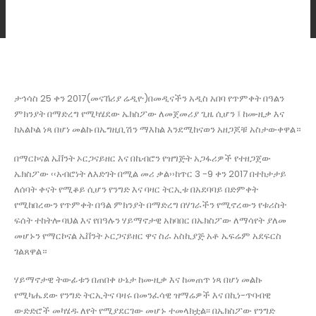
ታኅሳስ 25 ቀን 2017(መናኸሪያ ሬዲዮ)በመዲናችን አዲስ አበባ የጥምቀት በዓልን
ምክንያት በማድረግ የሚካሄደው ኤክስፖው ለመጀመሪያ ጊዜ ሲሆን ፤ ከሙዚቃ እና
ከአልኮል ነጻ በሆነ መልኩ በኤግዚቢሽን ማእከል እንደሚከናወን አዘጋጆቹ አስታውቀዋል።
በማርኮናል ኤቨንት ኦርጋናይዘር እና በኬብሮን የዝግጅት አጋፋሪዎች የተዘጋጀው
ኤክስፖው ‹‹አብሮነት ለእድገት በሚል መሪ ቃል››ከጥር 3 -9 ቀን 2017 በተከታታይ
ለሰባት ቀናት የሚቆይ ሲሆን የንግድ እና ባዛር ትርኢቱ በአደባባይ በድምቀት
የሚከበረውን የጥምቀት በዓል ምክንያት በማድረግ በሃገራችን የሚኖረውን የቱሪስት
ፍሰት ተከትሎ ባህል እና የበዓሉን ሃይማኖታዊ አከባበር በኤክስፖው ለማሳየት ያለመ
መሆኑን የማርኮናል ኤቨንት ኦርጋናይዘር ዋና ስራ አስኪያጅ አቶ ኤፍሬም አደፍርስ
ገልጸዋል።
ሃይማኖታዊ ትውፊቱን በጠበቀ ሁኔታ ከሙዚቃ እና ከመጠጥ ነጻ በሆነ መልኩ
የሚካሔደው የንግድ ትርኢትና ባዛሩ በመንፈሳዊ ዝማሬዎች እና በኪነ-ጥባብዊ
ውድድሮች መካሄዱ ለየት የሚያደርገው መሆኑ ተመላክቷል፡፡ በኤክስፖው የንግድ