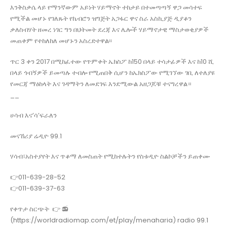
እንቅስቃሴ ላይ የማንኛውም አይነት ሃይማኖት ተከታይ በተመጣጣኝ ዋጋ መሳተፍ
የሚችል መሆኑ የገለጹት የኬብሮን ዝግጅት አጋፋር ዋና ስራ አስኪያጅ ዲያቆን
ቃለስብሃት ዘመረ ነገር ግን በህትመት ደረጃ እና ሌሎች ሃይማኖታዊ ማስታወቂያዎች
መጠቀም የተከለከለ መሆኑን አስረድተዋል፡፡
ጥር 3 ቀን 2017 በሚከፈተው የጥምቀት ኤክስፖ ከ150 በላይ ተሳታፊዎች እና ከ10 ሺ
በላይ ጎብኝዎች ይመጣሉ ተብሎ የሚጠበቅ ሲሆን ከኤክስፖው የሚገኘው ገቢ ለተለያዩ
የመርጃ ማዕከላት እና ገዳማትን ለመደገፍ እንደሚውል አዘጋጆቹ ተናግረዋል።
__
ሀሳብ እና’ሳ’ፍራለን
መናኸሪያ ሬዲዮ 99.1
ሃሳብ፣አስተያየት እና ጥቆማ ለመስጠት የሚከተሉትን የስቱዲዮ ስልኮቻችን ይጠቀሙ
👉011-639-28-52
👉011-639-37-63
የቀጥታ ስርጭት 👉 📻
(https://worldradiomap.com/et/play/menaharia) radio 99.1