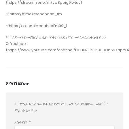
(https://stream.zeno.fm/yw8poig9iwtuv)
✅ https://t.me/menaharia_fm
✅https://x.com/MenahriaFm99_1
ትክክለኛውን የመናኸሪያ ሬዲዮ የዩቱዩብ አድራሻ በመቀላቀል ቤተሰብ ይሁኑ
➲ Youtube
(https://www.youtube.com/channel/UC8uROsU69D8Ob65XapeHv
ምላሽ ይስጡ
ኢ-ፖስታ አድራሻወ ይፋ አይደረግም።
መሞላት ያለባቸው መስኮች
*
ምልክት አላቸው
አስተያየት
*