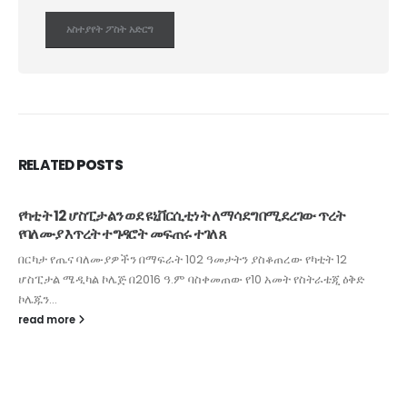
RELATED
POSTS
የካቲት 12 ሆስፒታልን ወደ ዩኒቨርሲቲነት ለማሳደግ በሚደረገው ጥረት
የባለሙያ እጥረት ተግዳሮት መፍጠሩ ተገለጸ
በርካታ የጤና ባለሙያዎችን በማፍራት 102 ዓመታትን ያስቆጠረው የካቲት 12
ሆስፒታል ሜዲካል ኮሌጅ በ2016 ዓ.ም ባስቀመጠው የ10 አመት የስትራቴጂ ዕቅድ
ኮሌጁን...
read more