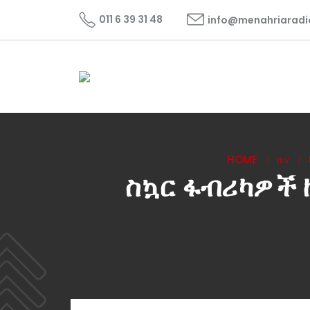
011 6 39 31 48
info@menahriarad
HOME
ዜና
ስኳር ፋብሪካዎች 