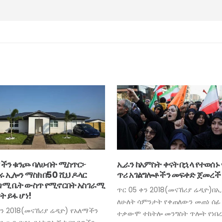
ችን ቁንጮ ባለሀብት ሚስጥር፦
ኢራን ከአምስት ቀናት በኋላ የተወሰኑ 
ሩ ኢሎን ማስክ በ50 ሺህ ዶላር
ጥሪ አገልግሎቶችን መፍቀድ ጀመረች
ሚ ቤት ውስጥ የሚኖርበት አስገራሚ
ጥር 05 ቀን 2018(መናኸሪያ ሬዲዮ)በ
ት ይፋ ሆነ!
ለሁለት ሳምንታት የቀጠለውን መጠነ ሰፊ
 ቀን 2018(መናኸሪያ ሬዲዮ) የአለማችን
ተቃውሞ ተከትሎ መንግስት ጥሎት የነበ