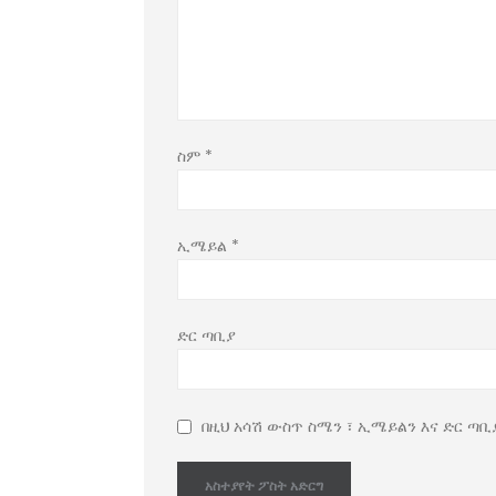
ስም
*
ኢሜይል
*
ድር ጣቢያ
በዚህ አሳሽ ውስጥ ስሜን ፣ ኢሜይልን እና ድር ጣቢ