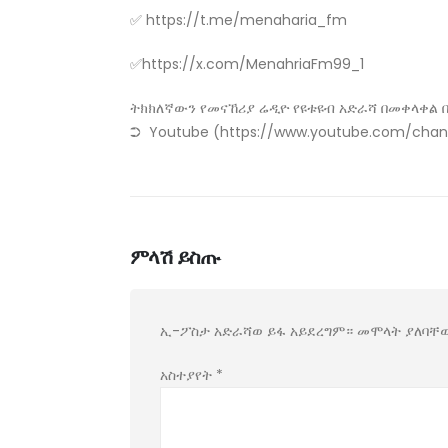
✅ https://t.me/menaharia_fm
✅https://x.com/MenahriaFm99_1
ትክክለኛውን የመናኸሪያ ሬዲዮ የዩቱዩብ አድራሻ በመቀላቀል 
➲ Youtube (https://www.youtube.com/cha
ምላሽ ይስጡ
ኢ-ፖስታ አድራሻወ ይፋ አይደረግም።
መሞላት ያለባቸ
አስተያየት
*