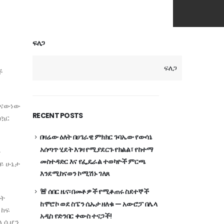
ፍለጋ
ፍለጋ
ች
ከናውነው
RECENT POSTS
ስኳር
በዛሬው ዕለት በሀገራዊ ምክክር ጉባኤው የውሳኔ
አሰጣጥ ሂደት እገዛ የሚያደርጉ የክልል፣ የከተማ
ት
መስተዳድር እና የፌዴራል ተወካዮች ምርጫ
ይ ሁኔታ
እንደሚከናወን ኮሚሽኑ ገለጸ
🚨 ሰበር ዜና፡ በመቶዎች የሚቆጠሩ ስደተኞች
ረት
ከሞሮኮ ወደ ስፔን ሴኡታ ዘለቁ — አውሮፓ በሌላ
 ከፍ
አዲስ የድንበር ቀውስ ተናጋች!
ለ ሲሆን