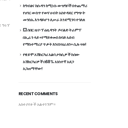
ከግብፅና ከሱዳን ከሚነሱ ውዝግቦች በተጨማሪ
የሀገር ውስጥ የውሃ ሀብት አስተዳደር የግጭት
መንስኤ እንዳይሆን ሊሠራ እንደሚገባ ተገለጸ
ሪ ግሩፕ
💥 ሰበር ዜና፡ ፕሬዚዳንት ዶናልድ ትራምፕ
በኢራን ላይ «የማይቀመስ ከባድ አደብ
የማስተማሪያ ጥቃት እንሰነዝራለን» ሲሉ ዛቱ!
የዌይሞ አሽከርካሪ አልባ ታክሲዎች ከሰው
አሽከርካሪዎች በ68% አነስተኛ አደጋ
አጋጠማቸው!
RECENT COMMENTS
አስተያየቶች አልተገኙም።