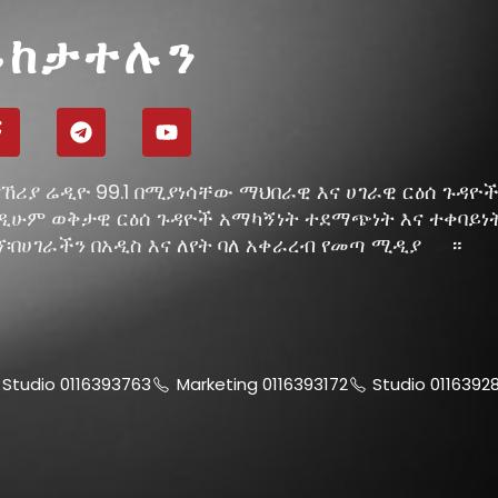
ይከታተሉን
ኸሪያ ሬዲዮ 99.1 በሚያነሳቸው ማህበራዊ እና ሀገራዊ ርዕሰ ጉዳዮ
ዲሁም ወቅታዊ ርዕሰ ጉዳዮች አማካኝነት ተደማጭነት እና ተቀባይነ
ኘ፡በሀገራችን በአዲስ እና ለየት ባለ አቀራረብ የመጣ ሚዲያ
።
ነው
Studio 0116393763
Marketing 0116393172
Studio 0116392