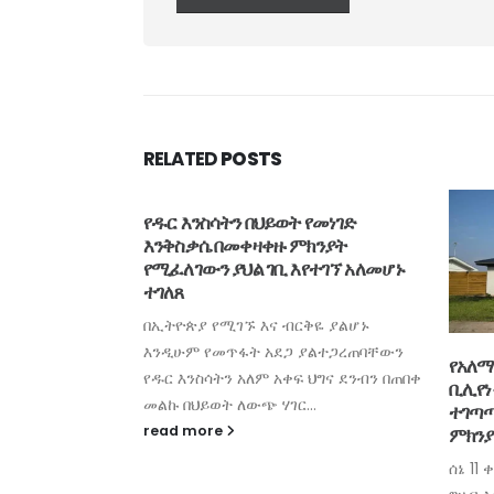
RELATED
POSTS
የዱር እንስሳትን በህይወት የመነገድ
እንቅስቃሴ በመቀዛቀዙ ምክንያት
የሚፈለገውን ያህል ገቢ እየተገኘ አለመሆኑ
ተገለጸ
በኢትዮጵያ የሚገኙ እና ብርቅዬ ያልሆኑ
እንዲሁም የመጥፋት አደጋ ያልተጋረጠባቸውን
ለው የዓለም አቀፍ
የአለማ
የዱር እንስሳትን አለም አቀፍ ህግና ደንብን በጠበቀ
 ዩ’ ቫይረስ
ቢሊየነ
መልኩ በህይወት ለውጭ ሃገር...
ድመት
ተገጣጣ
read more
ምክንያ
ሪያ ሬዲዮ) በግንቦት
ሰኔ 11
ዩ' (ILOVEYOU)