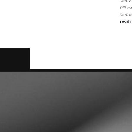
ግዙፍ 
 ከሆኑ የሳይበር
የሚመራ
ግዙፍ ሀ
read