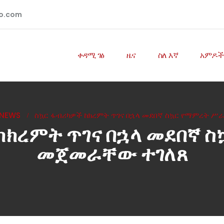
io.com
ቀዳሚ ገፅ
ዜና
ስለ እኛ
አምዶች
NEWS
ስኳር ፋብሪካዎች ከክረምት ጥገና በኋላ መደበኛ ስኳር የማምረት ሥ
ከክረምት ጥገና በኋላ መደበኛ 
መጀመራቸው ተገለጸ