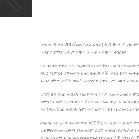
ታኅሳስ 16 ቀን 2017(መናኸሪያ ሬዲዮ) ከ2016 ዓ.ም የክ
መደበኛ የማምረት ሥራቸውን መጀመራቸው ተገለጸ፡፡
የፋብሪካዎቻቸውን የተለያዩ ማሽነሪዎችን፣ የእርሻና የመስኖ
ስኳር ማምረት የጀመሩት ስኳር ፋብሪካዎች ወንጂ ሸዋ፣ መተሐራ
ፋብሪካም የክረምት ወራት አጠቃላይ የጥገና ሥራውን አጠናቆ ወ
ወንጂ ሸዋ ስኳር ፋብሪካ የክረምት ጥገና ሥራውን አጠናቆ ምር
ሳምንት፣ ኦሞ ኩራዝ ቁጥር 2 እና መተሐራ ስኳር ፋብሪካ ከ
የፊንጫኣ ስኳር ፋብሪካ ሰሞኑን የክረምት ጥገና ስራውን አገባ
በእስከአሁኑ ሂደት ፋብሪካዎቹ ከ300ሺ ኩንታል የሚበልጥ ምር
ወደቻለበት ውጤታማ የአፈጻጸም ደረጃ መድረስ የቻለ ሲሆን ሌ
እያሉ እንደሚሔዱ ይጠበቃል፡፡ የጉልበት ሰራተኞች አቅርቦት 