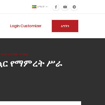
አማርኛ
Login Customizer
አግኙን
ራ መጀመራቸው ተገለጸ
ስኳር የማምረት ሥራ