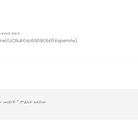
ቤተሰብ ይሁኑ
nnel/UC8uROsU69D8Ob65XapeHvIw)
ው መስኮች
*
ምልክት አላቸው