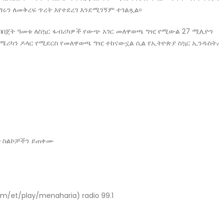
ሩን ለመቅረፍ ጥረት እየተደረገ እንደሚገኝም ተገልጿል፡፡
በበጀት ዓመቱ ለስኳር ፋብሪካዎች የውጭ አገር መለዋወጫ ግዢ የሚውል 27 ሚሊዮን
የአሜሪካን ዶላር የሚደርስ የመለዋወጫ ግዢ ተከናውኗል ሲል የኢትዮጵያ ስኳር ኢንዱስት
ዮ ስልኮቻችን ይጠቀሙ
m/et/play/menaharia) radio 99.1