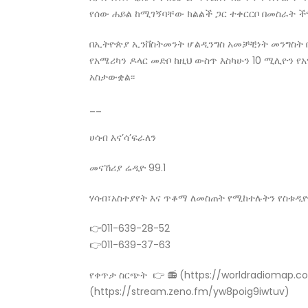
የሰው ሐይል ከሚገኝባቸው ክልልች ጋር ተቀርርቦ በመስራት ችግ
በኢትዮጵያ ኢንቨስትመንት ሆልዲንግስ አመቻቺነት መንግስት 
የአሜሪካን ዶላር መድቦ ከዚህ ውስጥ እስካሁን 10 ሚሊዮን 
አስታውቋል፡፡
__
ሀሳብ እና’ሳ’ፍራለን
መናኸሪያ ሬዲዮ 99.1
ሃሳብ፣አስተያየት እና ጥቆማ ለመስጠት የሚከተሉትን የስቱዲ
👉011-639-28-52
👉011-639-37-63
የቀጥታ ስርጭት 👉 📻 (https://worldradiomap.co
(https://stream.zeno.fm/yw8poig9iwtuv)