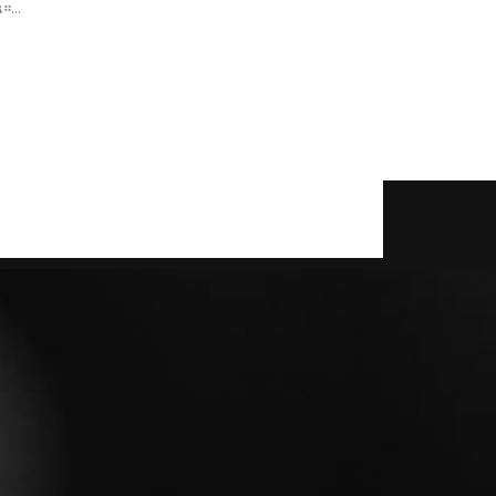
እቅድ ጋር በተያያዘ ጃፓንን በግልጽ
...
አስጠንቅቃለች። የቻይና መንግሥት የውጭ
ጉዳይ...
read more