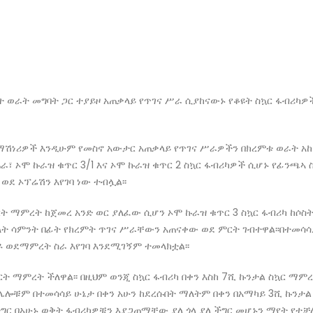
ረምት ወራት መግባት ጋር ተያይዞ አጠቃላይ የጥገና ሥራ ሲያከናውኑ የቆዩት ስኳር ፋብሪካዎ
 ማሽነሪዎች እንዲሁም የመስኖ አውታር አጠቃላይ የጥገና ሥራዎችን በክረምቱ ወራት አ
፣ ኦሞ ኩራዝ ቁጥር 3/1 እና ኦሞ ኩራዝ ቁጥር 2 ስኳር ፋብሪካዎች ሲሆኑ የፊንጫኣ 
ደ ኦፕሬሽን እየገባ ነው ተብሏል፡፡
ት ማምረት ከጀመረ አንድ ወር ያለፈው ሲሆን ኦሞ ኩራዝ ቁጥር 3 ስኳር ፋብሪካ ከሶስ
ሁለት ሳምንት በፊት የክረምት ጥገና ሥራቸውን አጠናቀው ወደ ምርት ገብተዋል፡፡በተመሳሳ
ዶ ወደማምረት ስራ እየገባ እንደሚገኝም ተመላክቷል፡፡
ት ማምረት ችለዋል፡፡ በዚህም ወንጂ ስኳር ፋብሪካ በቀን እስከ 7ሺ ኩንታል ስኳር ማም
ሎቹም በተመሳሳይ ሁኔታ በቀን አሁን ከደረሱበት ማለትም በቀን በአማካይ 3ሺ ኩንታል
ችግር በአሁኑ ወቅት ፋብሪካዎቹን እያጋጠማቸው ያለ ጎላ ያለ ችግር መሆኑን ማየት የተቻ