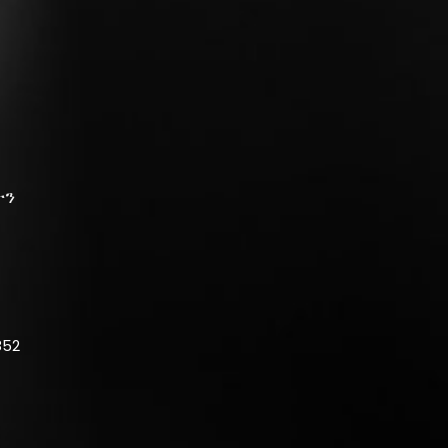
ች
ትን
852