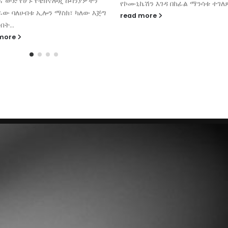
እና ውድ የሆኑ የቴክኖሎጂ ኩባንያዎችን
የኮሙኒኬሽን እገዳ በከፊል ማንሳቱ ተገለጸ።
ው ባለሀብቱ ኢሎን ማስክ፣ ካለው እጅግ
read more
ብት...
 more