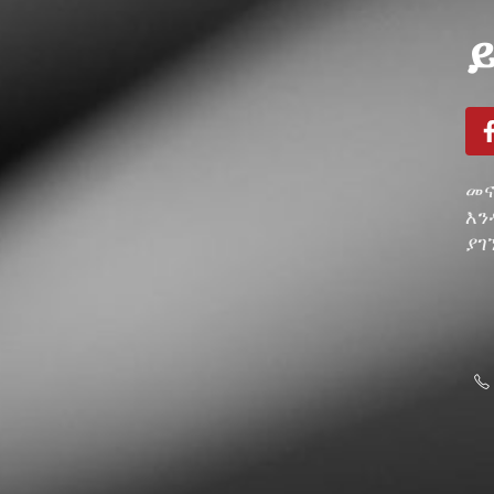
መና
እን
ያገ