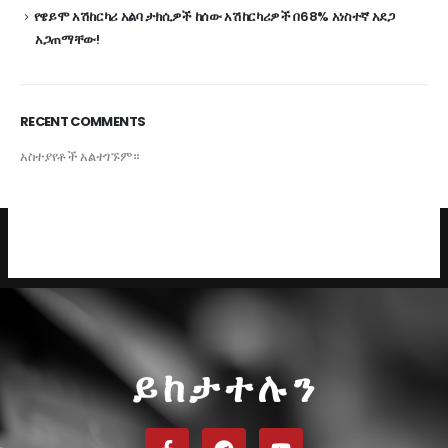
የዌይሞ አሽከርካሪ አልባ ታክሲዎች ከሰው አሽከርካሪዎች በ68% አነስተኛ አደጋ
አጋጠማቸው!
RECENT COMMENTS
አስተያየቶች አልተገኙም።
ይከታተሉን