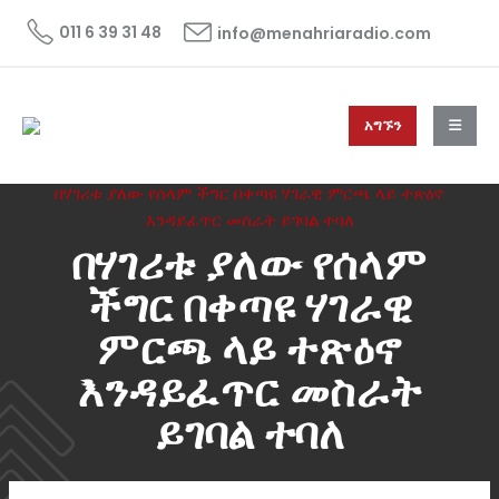
011 6 39 31 48
info@menahriaradio.com
አግኙን
HOME
ዜና
NEWS
በሃገሪቱ ያለው የሰላም ችግር በቀጣዩ ሃገራዊ ምርጫ ላይ ተጽዕኖ
እንዳይፈጥር መስራት ይገባል ተባለ
በሃገሪቱ ያለው የሰላም
ችግር በቀጣዩ ሃገራዊ
ምርጫ ላይ ተጽዕኖ
እንዳይፈጥር መስራት
ይገባል ተባለ