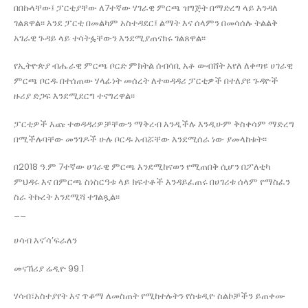
በበኩላቸው፤ ፓርቲያቸው ለ7ተኛው ሃገራዊ ምርጫ ዝግጅት በማድረግ ላይ እንዳለ
ገልጸዋል፡፡ እንደ ፓርቲ በመልካም አስተዳደር፤ ልማት እና ሰላምን በመሳሰሉ ትልልቅ
አገራዊ ጉዳይ ላይ ተሳትፏቸውን እንደሚያጠናክሩ ገልጸዋል፡፡
የኢትዮጵያ ብሔራዊ ምርጫ ቦርድ ምክትል ሰብሳቢ አቶ ውብሸት አየለ ለቀጣዩ ሀገራዊ
ምርጫ ቦርዱ በተሰጠው ሃላፊነት መሰረት ለተወዳዳሪ ፓርቲዎች በተለያዩ ጉዳዮች
ዙሪያ ድጋፍ እንደሚደርግ ተናግረዋል፡፡
ፓርቲዎች እጩ ተወዳዳሪዎቻቸውን ማቅረብ እንዲችሉ እንዲሁም ቅስቀሳም ማድረግ
በሚችሉባቸው መንገዶች ሁሉ ቦርዱ አብሯቸው እንደሚሰራ ነው ያመላከቱት፡፡
በ2018 ዓ.ም 7ተኛው ሀገራዊ ምርጫ እንደሚከናወን የሚጠበቅ ሲሆን በፖለቲካ
ምህዳሩ እና በምርጫ ስነስርዓቱ ላይ ክፍተቶች እንዳይፈጠሩ በሀገሪቱ ሰላም የማስፈን
ስራ ትኩረት እንደሚሻ ተገልጿል፡፡
__
ሀሳብ እና’ሳ’ፍራለን
መናኸሪያ ሬዲዮ 99.1
ሃሳብ፣አስተያየት እና ጥቆማ ለመስጠት የሚከተሉትን የስቱዲዮ ስልኮቻችን ይጠቀሙ