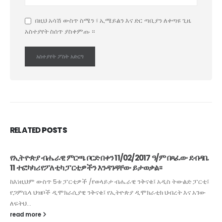
በዚህ አሳሽ ውስጥ ስሜን ፣ ኢሜይልን እና ድር ጣቢያን ለቀጣዩ ጊዜ
አስተያየት ስሰጥ ያስቀምጡ ።
RELATED
POSTS
የኢትዮጵያ ብሔራዊ ምርጫ ቦርድ በቀን 11/02/2017 ዓ/ም በጻፈው ደብዳቤ
11 ተፎካካሪ የፖለቲካ ፓርቲዎችን እንዳገዳቸው ይታወቃል፡፡
ከእነዚህም ውስጥ 5ቱ ፓርቲዎች /የወላይታ ብሔራዊ ንቅናቄ፤ አዲስ ትውልድ ፓርቲ፤
የጋምቤላ ህዝቦች ዲሞክራሲያዊ ንቅናቄ፤ የኢትዮጵያ ዲሞክራቲክ ህብረት እና አገው
ለፍትህ...
read more