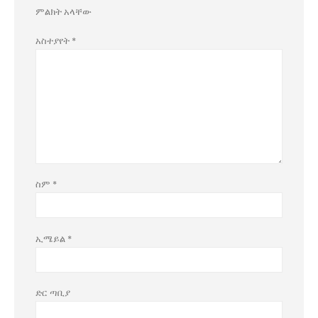
ምልክት አላቸው
አስተያየት
*
ስም
*
ኢሜይል
*
ድር ጣቢያ