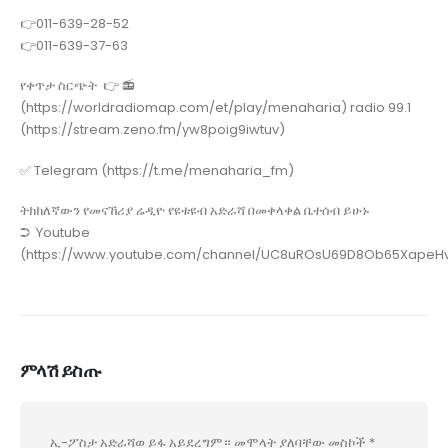
👉011-639-28-52
👉011-639-37-63
የቀጥታ ስርጭት 👉 📻
(https://worldradiomap.com/et/play/menaharia) radio 99.1
(https://stream.zeno.fm/yw8poig9iwtuv)
✅ Telegram (https://t.me/menaharia_fm)
ትክክለኛውን የመናኸሪያ ሬዲዮ የዩቱዩብ አድራሻ በመቀላቀል ቤተሰብ ይሁኑ
➲ Youtube
(https://www.youtube.com/channel/UC8uROsU69D8Ob65XapeHv
ምላሽ ይስጡ
ኢ-ፖስታ አድራሻወ ይፋ አይደረግም።
መሞላት ያለባቸው መስኮች
*