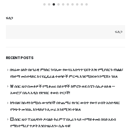
ፍለጋ
ፍለጋ
RECENT POSTS
በዛሬው ዕለት በሀገራዊ ምክክር ጉባኤው የውሳኔ አሰጣጥ ሂደት እገዛ የሚያደርጉ የክልል፣
የከተማ መስተዳድር እና የፌዴራል ተወካዮች ምርጫ እንደሚከናወን ኮሚሽኑ ገለጸ
🚨 ሰበር ዜና፡ በመቶዎች የሚቆጠሩ ስደተኞች ከሞሮኮ ወደ ስፔን ሴኡታ ዘለቁ —
አውሮፓ በሌላ አዲስ የድንበር ቀውስ ተናጋች!
ከግብፅና ከሱዳን ከሚነሱ ውዝግቦች በተጨማሪ የሀገር ውስጥ የውሃ ሀብት አስተዳደር
የግጭት መንስኤ እንዳይሆን ሊሠራ እንደሚገባ ተገለጸ
💥 ሰበር ዜና፡ ፕሬዚዳንት ዶናልድ ትራምፕ በኢራን ላይ «የማይቀመስ ከባድ አደብ
የማስተማሪያ ጥቃት እንሰነዝራለን» ሲሉ ዛቱ!