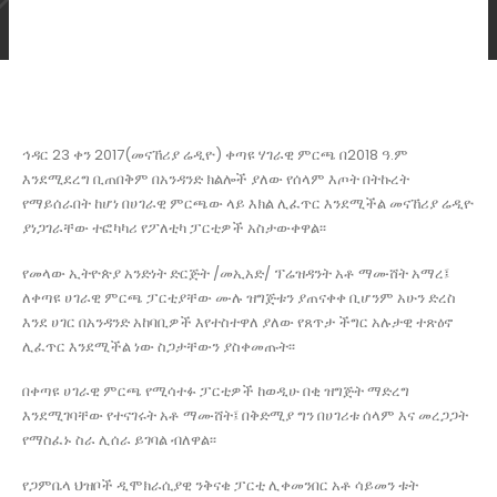
ኅዳር 23 ቀን 2017(መናኸሪያ ሬዲዮ) ቀጣዩ ሃገራዊ ምርጫ በ2018 ዓ.ም
እንደሚደረግ ቢጠበቅም በአንዳንድ ክልሎች ያለው የሰላም እጦት በትኩረት
የማይሰራበት ከሆነ በሀገራዊ ምርጫው ላይ እክል ሊፈጥር እንደሚችል መናኸሪያ ሬዲዮ
ያነጋገራቸው ተፎካካሪ የፖለቲካ ፓርቲዎች አስታውቀዋል፡፡
የመላው ኢትዮጵያ አንድነት ድርጅት /መኢአድ/ ፕሬዝዳንት አቶ ማሙሸት አማረ፤
ለቀጣዩ ሀገራዊ ምርጫ ፓርቲያቸው ሙሉ ዝግጅቱን ያጠናቀቀ ቢሆንም አሁን ድረስ
እንደ ሀገር በአንዳንድ አከባቢዎች እየተስተዋለ ያለው የጸጥታ ችግር አሉታዊ ተጽዕኖ
ሊፈጥር እንደሚችል ነው ስጋታቸውን ያስቀመጡት፡፡
በቀጣዩ ሀገራዊ ምርጫ የሚሳተፉ ፓርቲዎች ከወዲሁ በቂ ዝግጅት ማድረግ
እንደሚገባቸው የተናገሩት አቶ ማሙሸት፤ በቅድሚያ ግን በሀገሪቱ ሰላም እና መረጋጋት
የማስፈኑ ስራ ሊሰራ ይገባል ብለዋል፡፡
የጋምቤላ ህዝቦች ዲሞክራሲያዊ ንቅናቄ ፓርቲ ሊቀመንበር አቶ ሳይመን ቱት