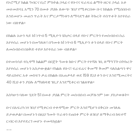
የኦሮሚያ ክልል ግብርና ቢሮ ምክትል ኃላፊና የቡናና ፍራፍሬ ልማት ዘርፍ ኃላፊ አቶ
መሀመድሳኒ አሚን 70 በመቶ ያህሉ ለውጭ ገበያ የሚቀርበው ቡና ከክልሉ የሚሰበሰብ
እንደመሆኑ መጠን ጥራት እና ምርታማነቱን ለማሳደግ ልዩ ትኩረት ተሰጥቶት እየተሰራ
ነው ብለዋል፡፡
በክልሉ አሁን ላይ ከ1 ነጥብ 5 ሚሊዮን ሄክታር በላይ የቡና ምርትን የመሰብሰብ ስራ
እየተሰራ መሆኑን በመግለጽ፤ በዓመቱ ከ1 ነጥብ 6 ሚሊዮን ቶን በላይ የቡና ምርት
ለመሰብሰብ በዕቅድ ተይዞ እየተሰራ ነው ብለዋል፡፡
በተመሳሳይ የሲዳማ ክልልም በበጀት ዓመቱ ከቡና ምርት የተሻለ ገቢ ለማግኘት በትኩረት
እየተሰራ መሆኑን አስታውቋል፡፡ የክልሉ የቡና፤ ፍራፍሬና ቅመማ ቅመም ባለስልጣን ዋና
ዳይሬክተር አቶ መስፍን ቃሬ በክልሉ በአጠቃላይ ወደ 159 ሺህ ቶን ቡና እንደሚመረትና
40 ሺህ ቶን ያህሉ ለማዕከላዊ ገቢያ እንደሚቀርብ ገልጸዋል፡፡
እስካሁን ባለው ሂደት 51 በመቶ ያህል ምርት መሰብሰብ መቻሉንም ነው ያስታወቁት፡፡
ቡና በአፍሪካ ነፃ ገበያ የሚቀርብ ተቀዳሚው ምርት እንደሚሆን በቅርቡ መገለጹ
ይታወቃል፡፡ በመሆኑን በዚህ ዓመት ጥራቱን የጠበቀ ምርት ለገበያ ለማቅረብ ከፍተኛ
ርብርብ እየተደረገ መሆኑ ተመላክቷል፡፡
__