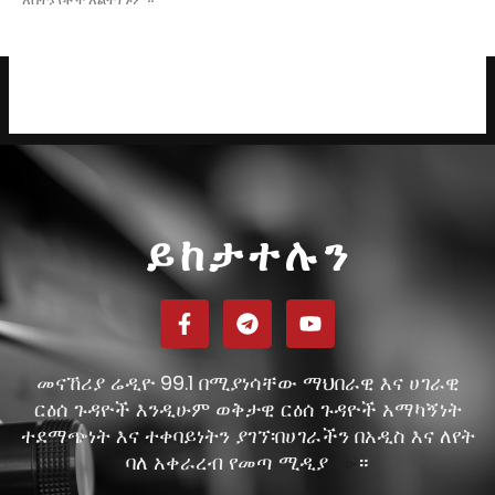
ይከታተሉን
መናኸሪያ ሬዲዮ 99.1 በሚያነሳቸው ማህበራዊ እና ሀገራዊ
ርዕሰ ጉዳዮች እንዲሁም ወቅታዊ ርዕሰ ጉዳዮች አማካኝነት
ተደማጭነት እና ተቀባይነትን ያገኘ፡በሀገራችን በአዲስ እና ለየት
ባለ አቀራረብ የመጣ ሚዲያ
።
ነው