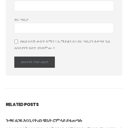
ድር ጣቢያ
በዚህ አሳሽ ውስጥ ስሜን ፣ ኢሜይልን እና ድር ጣቢያን ለቀጣዩ ጊዜ
አስተያየት ስሰጥ ያስቀምጡ ።
RELATED
POSTS
ጉዳፍ ፀጋዬ እና ቢናትሪስ ቼቤት ሮም ላይ ይፋጠጣሉ