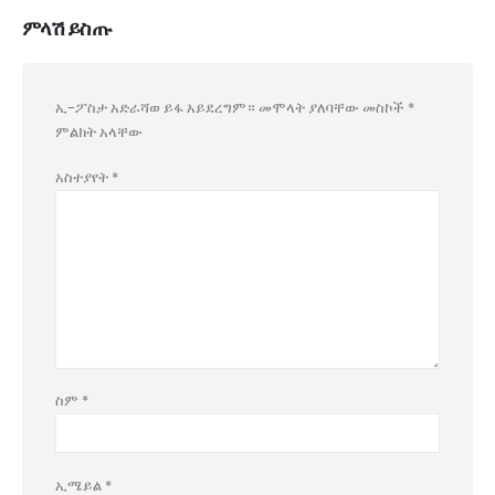
ምላሽ ይስጡ
ኢ-ፖስታ አድራሻወ ይፋ አይደረግም።
መሞላት ያለባቸው መስኮች
*
ምልክት አላቸው
አስተያየት
*
ስም
*
ኢሜይል
*