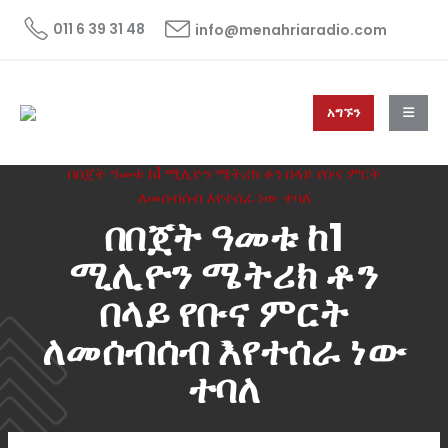
011 6 39 31 48
info@menahriaradio.com
አግኙን
HOME
ዜና
NEWS
በበጀት ዓመቱ ከ1 ሚሊዮን ሜትሪክ ቶን በላይ የቡና ምርት
ለመሰብሰብ እየተሰራ ነው ተባለ
በበጀት ዓመቱ ከ1
ሚሊዮን ሜትሪክ ቶን
በላይ የቡና ምርት
ለመሰብሰብ እየተሰራ ነው
ተባለ