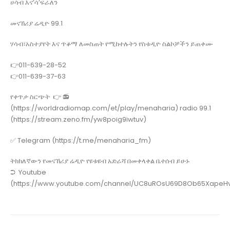
ሀሳብ እና’ሳ’ፍራለን
መናኸሪያ ሬዲዮ 99.1
ሃሳብ፣አስተያየት እና ጥቆማ ለመስጠት የሚከተሉትን የስቱዲዮ ስልኮቻችን ይጠቀሙ
👉011-639-28-52
👉011-639-37-63
የቀጥታ ስርጭት 👉 📻
(https://worldradiomap.com/et/play/menaharia) radio 99.1
(https://stream.zeno.fm/yw8poig9iwtuv)
✅ Telegram (https://t.me/menaharia_fm)
ትክክለኛውን የመናኸሪያ ሬዲዮ የዩቱዩብ አድራሻ በመቀላቀል ቤተሰብ ይሁኑ
➲ Youtube
(https://www.youtube.com/channel/UC8uROsU69D8Ob65XapeHv