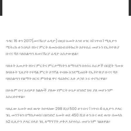
ኅዳር 16 ቀን 2017(መናኸሪያ ሬዲዮ) በዚህ አመት እንደ ሀገር ከ1 ነጥብ 1 ሚሊዮን
ሜትሪክ ቶን በላይ የቡና ምርት ለመሰብሰብ በትኩረት እየተሰራ መሆኑን የኢትዮጵያ
ቡናና ሻይ ባለስልጣን ለመናኸሪያ ሬዲዮ አስታውቋል፡፡
ባለፉት አመታት የቡና ምርትና ምርታማነትን ለማሳደግ በተሰሩ ስራዎች በበጀት ዓመቱ
ከባለፉት ጊዜያት የተሻል ምርት ይገኛል ተብሎ እንደሚጠበቅ የኢትዮጵያ ቡናና ሻይ
ባለስልጣን የልማት ዘርፍ ምክትል ዋና ዳሬክትር አቶ ታጋይ ኑሩ ተናግረዋል፡፡
በሁሉም ቡና አብቃይ ክልሎች ያለው የምርት ሁኔታ ዘንድሮ ከፍ ያለ መሆኑንም
አስረድተዋል፡፡
ባለፈው አመት ወደ ዉጭ ከተላከው 298 ሺህ 500 ቶን ቡና 1 ነጥብ 4 ቢሊዮን ዶላር
ገቢ መገኘቱን በማስታወስ፤ በዘንድሮ አመት ወደ 450 ሺህ ቶን ቡና ወደ ዉጭ በመላክ
ከ2 ቢሊዮን ዶላር በላይ ገቢ ለማግኘት ታቅዶ እየተሰራ መሆኑንም ገልጸዋል፡፡