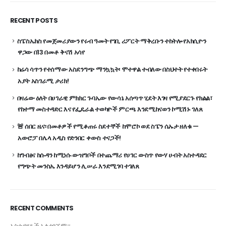
RECENT POSTS
ስፔስኤክስ የመጀመሪያውን የሩብ ዓመት የገቢ ሪፖርት ማቅረቡን ተከትሎ የአክሲዮን
ዋጋው በ13 በመቶ ቅናሽ አሳየ
ከሬሳ ሳጥን የተሰማው አስደንግጭ ማንኳኳት፡ ሞተዋል ተብለው በስህተት የተቀበሩት
አያት አስገራሚ ታሪክ!
በዛሬው ዕለት በሀገራዊ ምክክር ጉባኤው የውሳኔ አሰጣጥ ሂደት እገዛ የሚያደርጉ የክልል፣
የከተማ መስተዳድር እና የፌዴራል ተወካዮች ምርጫ እንደሚከናወን ኮሚሽኑ ገለጸ
🚨 ሰበር ዜና፡ በመቶዎች የሚቆጠሩ ስደተኞች ከሞሮኮ ወደ ስፔን ሴኡታ ዘለቁ —
አውሮፓ በሌላ አዲስ የድንበር ቀውስ ተናጋች!
ከግብፅና ከሱዳን ከሚነሱ ውዝግቦች በተጨማሪ የሀገር ውስጥ የውሃ ሀብት አስተዳደር
የግጭት መንስኤ እንዳይሆን ሊሠራ እንደሚገባ ተገለጸ
RECENT COMMENTS
አስተያየቶች አልተገኙም።