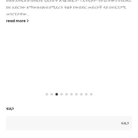
ሁለቱ አትሌቶቾ በተለያዩ ጊዜያቶች ለግል ክብርም ፤ እንዲሁም የሀገራቸውን ባንደመራ
ከፍ አድርገው ለማውለብለብ በሚደረጉ ትልቅ የውድድር መድረኮች ላይ በተደጋጋሚ
መገናኘታቸው...
read more
ፍለጋ
ፍለጋ