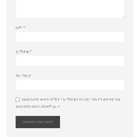
ስም
*
ኢሜይል
*
ድር ጣቢያ
በዚህ አሳሽ ውስጥ ስሜን ፣ ኢሜይልን እና ድር ጣቢያን ለቀጣዩ ጊዜ
አስተያየት ስሰጥ ያስቀምጡ ።