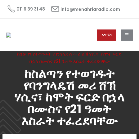
011 6 39 31 48
info@menahriaradio.com
አግኙን
HOME
ዜና
NEWS
ከስልጣን የተወገዱት የባንግላዴሽ መሪ ሸኽ ሃሲና፣ ከሞት ፍርድ
በኋላ በሙስና የ21 ዓመት እስራት ተፈረደባቸው
ከስልጣን የተወገዱት
የባንግላዴሽ መሪ ሸኽ
ሃሲና፣ ከሞት ፍርድ በኋላ
በሙስና የ21 ዓመት
እስራት ተፈረደባቸው