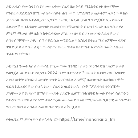
ይህ አዲሱ የሙስና ክስ የተመሠረተው ሃሲና በጠቅላይ ሚኒስትርነት ዘመናቸው
የንብረት ድልድልን በሚመለከት ባሳዩት ሕገ-ወጥ የሥልጣን አጠቃቀም ላይ ነው። ክሱ
ያተኮረው በዳካ አቅራቢያ በሚገኘው ፑርባቻል ኒው ታውን ፕሮጀክት ላይ የመሬት
ይዞታዎችን በሕገወጥ መንገድ መመደብን በሚመለከት ሲሆን፣ ፍርድ ቤቱ ሃሲና ያለ
ምንም ማመልከቻ በሕግ ከተፈቀደው ሥልጣን በላይ በሆነ መንገድ ለራሳቸውና
ለቤተሰቦቻቸው ይዞታ ሰጥተዋል ሲል ወንጅሏል። ከሃሲና በተጨማሪ ልጃቸው ሳጂብ
ዋዜድ ጆይ እና ሴት ልጃቸው ሳይማ ዋዜድ ፑቱል በአምስት አምስት ዓመት እስራት
ተፈርዶባቸዋል።
ይህ የ21 ዓመት እስራት ውሳኔ የሚመጣው በኅዳር 17 ቀን የባንግላዴሽ ዓለም አቀፍ
የወንጀል ፍርድ ቤት ሃሲናን በ2024 ዓ.ም በተማሪዎች መሪነት በተካሄደው ሕዝባዊ
አመፅ ወቅት የሰብአዊ መብት ጥሰት እና በኃይል እርምጃ በመውሰድ በመክሰስ ሞት
ፍርድ ከፈረደባቸው በኋላ ነው። ሃሲና እነዚህን ሁሉ ክሶች “ፖለቲካዊ ተነሳሽነት
ያላቸው እና የተዛቡ” በማለት ውድቅ ያደረጉ ሲሆን፣ በሕዝባዊ አመፁ የተነሳ ስልጣኑን
የተረከበው በኖቤል የሰላም ተሸላሚው ሙሐመድ ዩኑስ የሚመራው ጊዜያዊ መንግሥት፣
ሃሲናን ከህንድ አስልፎ ለመውሰድ ጥያቄ አቅርቧል።
የቴሌግራም ቻናላችን ይቀላቀሉ 👉 https://t.me/menaharia_fm
__