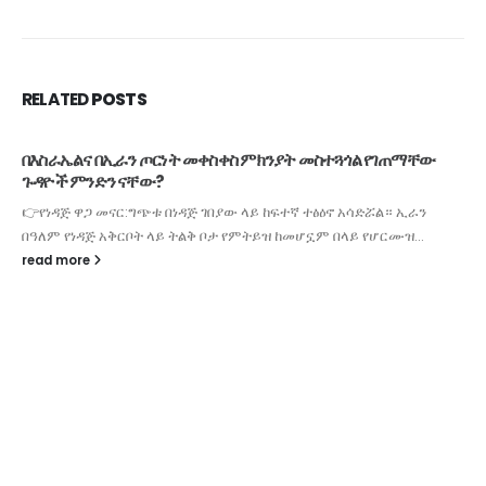
RELATED
POSTS
በቅርቡ ለቁጥጥር አመቺ የሆነ ዘመናዊ አሰራር ተግባራዊ እንደሚደረግ የነዳጅ እና
ኢነርጂ ባለስልጣን ገለጸ
ጥር 01 ቀን 2017(መናኸሪያ ሬዲዮ)የህዝብ ተወካዮች ምክር ቤት በዛሬው እለት
ባካሄደው 14ኛ መደበኛ ጉባዔ የነዳጅ ውጤቶችን የግብይት ሥርዓት ለመደንገግ
የተዘጋጀውን...
read more