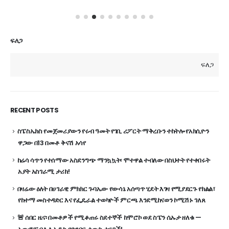
ፍለጋ
ፍለጋ
RECENT POSTS
ስፔስኤክስ የመጀመሪያውን የሩብ ዓመት የገቢ ሪፖርት ማቅረቡን ተከትሎ የአክሲዮን
ዋጋው በ13 በመቶ ቅናሽ አሳየ
ከሬሳ ሳጥን የተሰማው አስደንግጭ ማንኳኳት፡ ሞተዋል ተብለው በስህተት የተቀበሩት
አያት አስገራሚ ታሪክ!
በዛሬው ዕለት በሀገራዊ ምክክር ጉባኤው የውሳኔ አሰጣጥ ሂደት እገዛ የሚያደርጉ የክልል፣
የከተማ መስተዳድር እና የፌዴራል ተወካዮች ምርጫ እንደሚከናወን ኮሚሽኑ ገለጸ
🚨 ሰበር ዜና፡ በመቶዎች የሚቆጠሩ ስደተኞች ከሞሮኮ ወደ ስፔን ሴኡታ ዘለቁ —