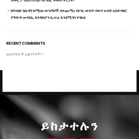
አውሮፓ በሌላ አዲስ የድንበር ቀውስ ተናጋች!
ከግብፅና ከሱዳን ከሚነሱ ውዝግቦች በተጨማሪ የሀገር ውስጥ የውሃ ሀብት አስተዳደር
የግጭት መንስኤ እንዳይሆን ሊሠራ እንደሚገባ ተገለጸ
RECENT COMMENTS
አስተያየቶች አልተገኙም።
ይከታተሉን