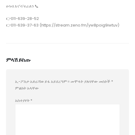
ሀሳብ እና’ሳ’ፍራለን 📞
👉011-639-28-52
👉011-639-37-63 (https://stream.zeno.fm/yw8poig9iwtuv)
ምላሽ ይስጡ
ኢ-ፖስታ አድራሻወ ይፋ አይደረግም።
መሞላት ያለባቸው መስኮች
*
ምልክት አላቸው
አስተያየት
*