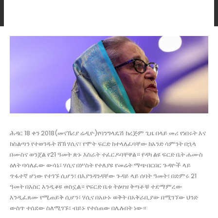
ሕዳር 18 ቀን 2018(መናኸሪያ ሬዲዮ)የባንግላዴሽ ከረጅም ጊዜ በላይ መሪ የነበሩት እና
ከስልጣን የተወገዱት ሸኽ ሃሲና፣ የሞት ፍርድ ከተላለፈባቸው ከአንድ ሳምንት በኋላ
በሙስና ወንጀል የ21 ዓመት ጽኑ እስራት ተፈርዶባቸዋል። የዳካ ልዩ ፍርድ ቤት ሐሙስ
ዕለት ባሳለፈው ውሳኔ፣ ሃሲና በሦስት የተለያዩ የመሬት ማጭበርበር ጉዳዮች ላይ
ጥፋተኛ ሆነው የተገኙ ሲሆን፣ በእያንዳንዳቸው ጉዳይ ላይ ሰባት ዓመት፣ በድምሩ 21
ዓመት በእስር እንዲቆዩ ወስኗል። የፍርድ ቤቱ ትዕዛዝ ቅጣቶቹ ተደማምረው
እንዲፈጸሙ የሚጠይቅ ሲሆን፣ ሃሲና በአሁኑ ወቅት በአቅራቢያው በሚገኘው ህንድ
ውስጥ ተሰደው ስለሚገኙ፣ ብይኑ የተሰጠው በሌሉበት ነው።