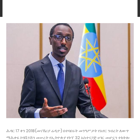
ሕዳር 17 ቀን 2018(መናኸሪያ ሬዲዮ) በተባበሩት መንግሥታት የአየር ንብረት ለውጥ
ማሕቀፍ ኮንቬንሽን መሠረት የኢትዮጵያ የኮፕ 32 አስተናጋጅ ሀገር መሆኗን ተከትሎ