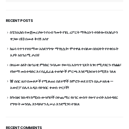
RECENT POSTS
ስፔስኤክስ የመጀመሪያውን የሩብ ዓመት የገቢ ሪፖርት ማቅረቡን ተከትሎ የአክሲዮን
ዋጋው በ13 በመቶ ቅናሽ አሳየ
ከሬሳ ሳጥን የተሰማው አስደንግጭ ማንኳኳት፡ ሞተዋል ተብለው በስህተት የተቀበሩት
አያት አስገራሚ ታሪክ!
በዛሬው ዕለት በሀገራዊ ምክክር ጉባኤው የውሳኔ አሰጣጥ ሂደት እገዛ የሚያደርጉ የክልል፣
የከተማ መስተዳድር እና የፌዴራል ተወካዮች ምርጫ እንደሚከናወን ኮሚሽኑ ገለጸ
🚨 ሰበር ዜና፡ በመቶዎች የሚቆጠሩ ስደተኞች ከሞሮኮ ወደ ስፔን ሴኡታ ዘለቁ —
አውሮፓ በሌላ አዲስ የድንበር ቀውስ ተናጋች!
ከግብፅና ከሱዳን ከሚነሱ ውዝግቦች በተጨማሪ የሀገር ውስጥ የውሃ ሀብት አስተዳደር
የግጭት መንስኤ እንዳይሆን ሊሠራ እንደሚገባ ተገለጸ
RECENT COMMENTS