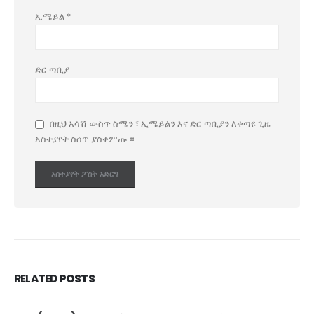
ኢሜይል
*
ድር ጣቢያ
በዚህ አሳሽ ውስጥ ስሜን ፣ ኢሜይልን እና ድር ጣቢያን ለቀጣዩ ጊዜ
አስተያየት ስሰጥ ያስቀምጡ ።
RELATED
POSTS