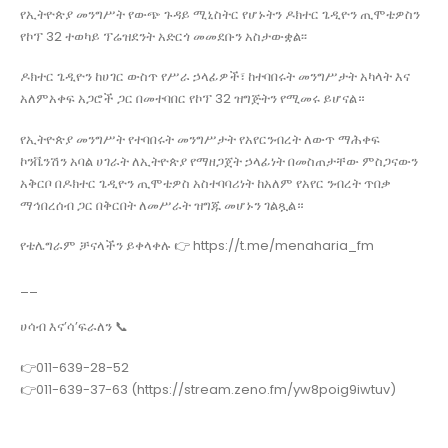
የኢትዮጵያ መንግሥት የውጭ ጉዳይ ሚኒስትር የሆኑትን ዶክተር ጌዲዮን ጢሞቴዎስን
የኮፕ 32 ተወካይ ፕሬዝደንት አድርጎ መመደቡን አስታውቋል፡፡
ዶክተር ጌዲዮን ከሀገር ውስጥ የሥራ ኃላፊዎች፣ ከተባበሩት መንግሥታት አካላት እና
አለምአቀፍ አጋሮች ጋር በመተባበር የኮፕ 32 ዝግጅትን የሚመሩ ይሆናል።
የኢትዮጵያ መንግሥት የተባበሩት መንግሥታት የአየርንብረት ለውጥ ማሕቀፍ
ኮንቬንሽን አባል ሀገራት ለኢትዮጵያ የማዘጋጀት ኃላፊነት በመስጠታቸው ምስጋናውን
አቅርቦ በዶክተር ጌዲዮን ጢሞቴዎስ አስተባባሪነት ከአለም የአየር ንብረት ጥበቃ
ማኅበረሰብ ጋር በቅርበት ለመሥራት ዝግጁ መሆኑን ገልጿል።
የቴሌግራም ቻናላችን ይቀላቀሉ 👉 https://t.me/menaharia_fm
__
ሀሳብ እና’ሳ’ፍራለን 📞
👉011-639-28-52
👉011-639-37-63 (https://stream.zeno.fm/yw8poig9iwtuv)