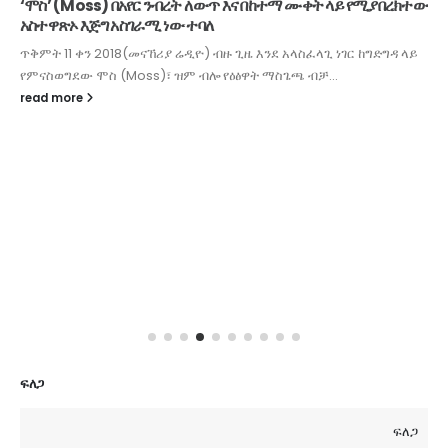
‘ሞስ’ (Moss) በአየር ንብረት ለውጥ እና በከተማ ሙቀት ላይ የሚያበረክተው
አስተዋጽኦ እጅግ አስገራሚ ነው ተባለ
ጥቅምት 11 ቀን 2018(መናኸሪያ ሬዲዮ) ብዙ ጊዜ እንደ አላስፈላጊ ነገር ከግድግዳ ላይ
የምናስወግደው ሞስ (Moss)፣ ዝም ብሎ የዕፅዋት ማስጌጫ ብቻ...
read more
ፍለጋ
ፍለጋ