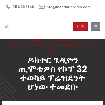
011 6 39 31 48
info@menahriaradio.com
አግኙን
HOME
ዜና
NEWS
ዶክተር ጌዲዮን ጢሞቴዎስ የኮፕ 32 ተወካይ ፕሬዝደንት ሆነው
ተመደቡ
ዶክተር ጌዲዮን
ጢሞቴዎስ የኮፕ 32
ተወካይ ፕሬዝደንት
ሆነው ተመደቡ