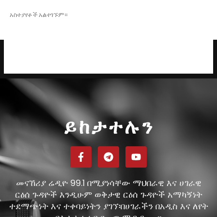
አስተያየቶች አልተገኙም።
ይከታተሉን
መናኸሪያ ሬዲዮ 99.1 በሚያነሳቸው ማህበራዊ እና ሀገራዊ
ርዕሰ ጉዳዮች እንዲሁም ወቅታዊ ርዕሰ ጉዳዮች አማካኝነት
ተደማጭነት እና ተቀባይነትን ያገኘ፡በሀገራችን በአዲስ እና ለየት