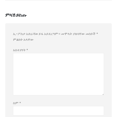
ምላሽ ይስጡ
ኢ-ፖስታ አድራሻወ ይፋ አይደረግም።
መሞላት ያለባቸው መስኮች
*
ምልክት አላቸው
አስተያየት
*
ስም
*