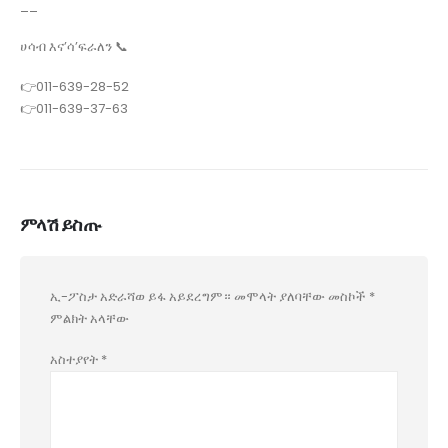
__
ሀሳብ እና’ሳ’ፍራለን 📞
👉011-639-28-52
👉011-639-37-63
ምላሽ ይስጡ
ኢ-ፖስታ አድራሻወ ይፋ አይደረግም።
መሞላት ያለባቸው መስኮች
*
ምልክት አላቸው
አስተያየት
*