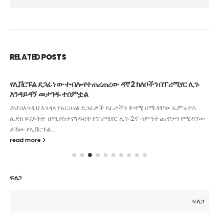
RELATED
POSTS
የሊቨርፑል ደጋፊ ነው ተብሎ የተጠረጠረው ዳኛ 2 ክለቦችን በፕሪሚየር ሊጉ
እንዳይዳኝ መታገዱ ተሰምቷል
ይህ በእንዲህ እንዳለ የአርሰናል ደጋፊዎች የፊታችን ቅዳሜ በሜዳቸው ኤምሬትስ
ሊድስ ዩናይትድ በሚያስተናግዱበት የፕሪሚየር ሊጉ 2ኛ ሳምንት ጨዋታን የሚዳኘው
ይኸው የሊቨርፑል...
read more
ፍለጋ
ፍለጋ