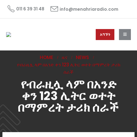
011 6 39 31 48
info@menahriaradio.com
አግኙን
HOME
ዜና
NEWS
የብራዚሏ ላም በአንድ ቀን 123 ሊትር ወተት በማምረት ታሪክ
ሰራች
የብራዚሏ ላም በአንድ
ቀን 123 ሊትር ወተት
በማምረት ታሪክ ሰራች