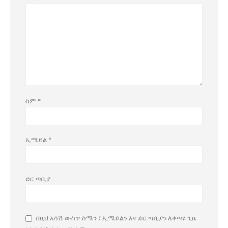
ስም
*
ኢሜይል
*
ድር ጣቢያ
በዚህ አሳሽ ውስጥ ስሜን ፣ ኢሜይልን እና ድር ጣቢያን ለቀጣዩ ጊዜ