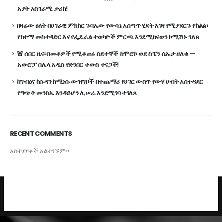
አያት አስገራሚ ታሪክ!
በዛሬው ዕለት በሀገራዊ ምክክር ጉባኤው የውሳኔ አሰጣጥ ሂደት እገዛ የሚያደርጉ የክልል፣
የከተማ መስተዳድር እና የፌዴራል ተወካዮች ምርጫ እንደሚከናወን ኮሚሽኑ ገለጸ
🚨 ሰበር ዜና፡ በመቶዎች የሚቆጠሩ ስደተኞች ከሞሮኮ ወደ ስፔን ሴኡታ ዘለቁ —
አውሮፓ በሌላ አዲስ የድንበር ቀውስ ተናጋች!
ከግብፅና ከሱዳን ከሚነሱ ውዝግቦች በተጨማሪ የሀገር ውስጥ የውሃ ሀብት አስተዳደር
የግጭት መንስኤ እንዳይሆን ሊሠራ እንደሚገባ ተገለጸ
RECENT COMMENTS
አስተያየቶች አልተገኙም።