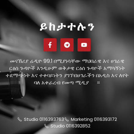
ይከታተሉን
መናኸሪያ ሬዲዮ 99.1 በሚያነሳቸው ማህበራዊ እና ሀገራዊ
ርዕሰ ጉዳዮች እንዲሁም ወቅታዊ ርዕሰ ጉዳዮች አማካኝነት
ተደማጭነት እና ተቀባይነትን ያገኘ፡በሀገራችን በአዲስ እና ለየት
ባለ አቀራረብ የመጣ ሚዲያ
።
ነው
Studio 0116393763
Marketing 0116393172
Studio 0116392852