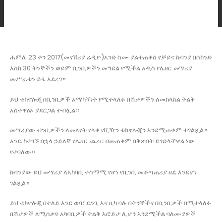
ሐምሌ 23 ቀን 2017(መናኸሪያ ሬዲዮ)አንድ ስሙ ያልተጠቀሰ የቻይና ኩባንያ በሰከንድ
እስከ 30 ትንኞችን ወይም ቢንቢዎችን መግደል የሚችል አዲስ የሌዘር መሣሪያ
መሥራቱን ይፋ አደረገ።
ይህ ቴክኖሎጂ በቢንቢዎች አማካኝነት የሚተላለፉ በሽታዎችን ለመከላከል ትልቅ
አስተዋፅኦ ያደርጋል ተብሏል።
መሣሪያው ብንቢዎችን ለመለየት የላቀ የቪዥን ቴክኖሎጂን እንደሚጠቀም ተገልጿል።
አንዴ ከተገኙ በኋላ ኃይለኛ የሌዘር ጨረር በመጠቀም በቅጽበት ይገድላቸዋል ነው
የተባለው።
ኩባንያው ይህ መሣሪያ ለአካባቢ ተስማሚ የሆነ የቢንቢ መቆጣጠሪያ ዘዴ እንደሆነ
ገልጿል።
ይህ ቴክኖሎጂ በተለይ እንደ ወባ፣ ዴንጊ እና ዚካ ባሉ በትንኞችና በቢንቢዎች በሚተላለፉ
በሽታዎች ለሚሰቃዩ አካባቢዎች ትልቅ እፎይታ ሊሆን እንደሚችል ባለሙያዎች