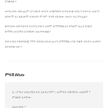
ይገልጻሉ።
መሣሪያው በውጪም ሆነ በቤት ውስጥ አገልግሎት እንዲውል ተደርጎ የተሠራ ሲሆን፣
ለሰዎች እና ለሌሎች እንስሳት ምንም ጉዳት የሌለው መሆኑ ተረጋግጧል።
ኩባንያው በቀጣይነት የመሣሪያውን አቅም ለማሻሻል እና በዓለም ዙሪያ ለገበያ
ለማቅረብ እቅድ እንዳለው አስታውቋል።
ይህ አዲስ የቴክኖሎጂ ግኝት የህብረተሰብ ጤናን በማሻሻል ረገድ ትልቅ ተስፋን መያዙን
እየተዘገበ ነው።
ምላሽ ይስጡ
ኢ-ፖስታ አድራሻወ ይፋ አይደረግም።
መሞላት ያለባቸው መስኮች
*
ምልክት አላቸው
አስተያየት
*