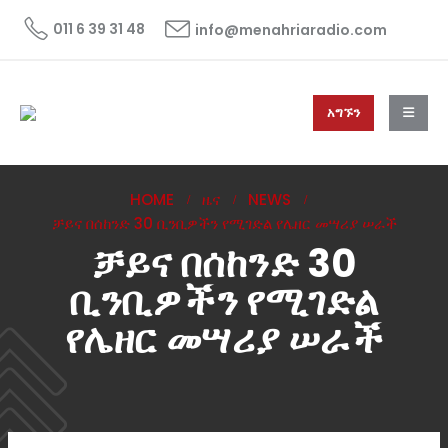
011 6 39 31 48
info@menahriaradio.com
አግኙን
HOME
ዜና
NEWS
ቻይና በሰከንድ 30 ቢንቢዎችን የሚገድል የሌዘር መሣሪያ ሠራች
ቻይና በሰከንድ 30
ቢንቢዎችን የሚገድል
የሌዘር መሣሪያ ሠራች