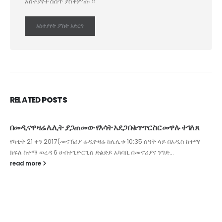
አስተያየት ስሰጥ ያስቀምጡ ።
RELATED
POSTS
በመዲናዋ ዛሬ ሌሊት ያጋጠመው የእሳት አደጋ በቁጥጥር ስር መዋሉ ተገለጸ
የካቲት 21 ቀን 2017(መናኸሪያ ሬዲዮዛሬ ከሌሊቱ 10:35 ሰዓት ላይ በአዲስ ከተማ
ክፍለ ከተማ ወረዳ 6 ሀብተጊዮርጊስ ድልድይ አካባቢ በመኖሪያና ንግድ...
read more