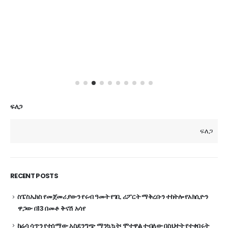
ፍለጋ
ፍለጋ
RECENT POSTS
ስፔስኤክስ የመጀመሪያውን የሩብ ዓመት የገቢ ሪፖርት ማቅረቡን ተከትሎ የአክሲዮን
ዋጋው በ13 በመቶ ቅናሽ አሳየ
ከሬሳ ሳጥን የተሰማው አስደንግጭ ማንኳኳት፡ ሞተዋል ተብለው በስህተት የተቀበሩት