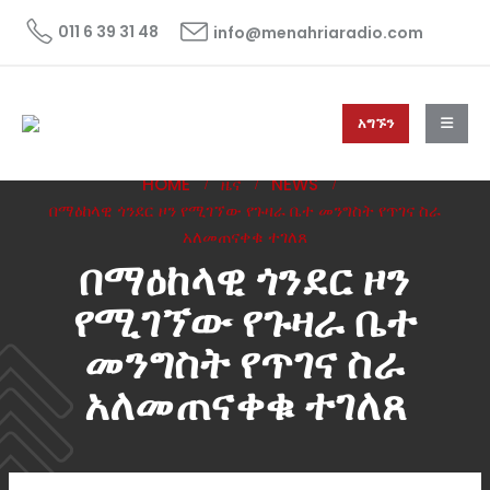
011 6 39 31 48
info@menahriaradio.com
አግኙን
HOME
ዜና
NEWS
በማዕከላዊ ጎንደር ዞን የሚገኘው የጉዛራ ቤተ መንግስት የጥገና ስራ
አለመጠናቀቁ ተገለጸ
በማዕከላዊ ጎንደር ዞን
የሚገኘው የጉዛራ ቤተ
መንግስት የጥገና ስራ
አለመጠናቀቁ ተገለጸ