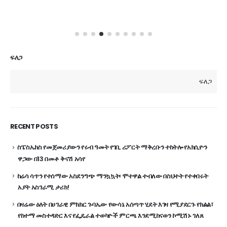
ፍለጋ
ፍለጋ
RECENT POSTS
ስፔስኤክስ የመጀመሪያውን የሩብ ዓመት የገቢ ሪፖርት ማቅረቡን ተከትሎ የአክሲዮን
ዋጋው በ13 በመቶ ቅናሽ አሳየ
ከሬሳ ሳጥን የተሰማው አስደንግጭ ማንኳኳት፡ ሞተዋል ተብለው በስህተት የተቀበሩት
አያት አስገራሚ ታሪክ!
በዛሬው ዕለት በሀገራዊ ምክክር ጉባኤው የውሳኔ አሰጣጥ ሂደት እገዛ የሚያደርጉ የክልል፣
የከተማ መስተዳድር እና የፌዴራል ተወካዮች ምርጫ እንደሚከናወን ኮሚሽኑ ገለጸ