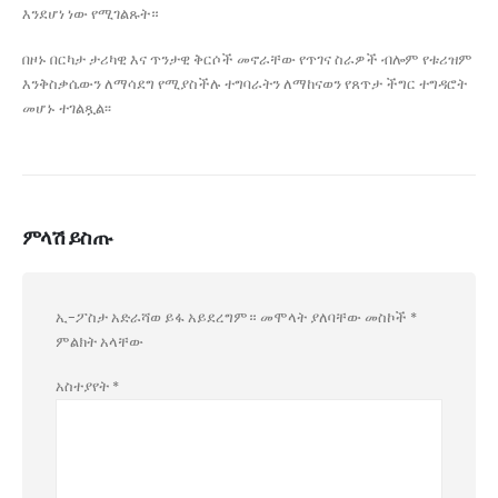
እንደሆነ ነው የሚገልጹት።
በዞኑ በርካታ ታሪካዊ እና ጥንታዊ ቅርሶች መኖራቸው የጥገና ስራዎች ብሎም የቱሪዝም
እንቅስቃሴውን ለማሳደግ የሚያስችሉ ተግባራትን ለማከናወን የጸጥታ ችግር ተግዳሮት
መሆኑ ተገልጿል፡፡
ምላሽ ይስጡ
ኢ-ፖስታ አድራሻወ ይፋ አይደረግም።
መሞላት ያለባቸው መስኮች
*
ምልክት አላቸው
አስተያየት
*