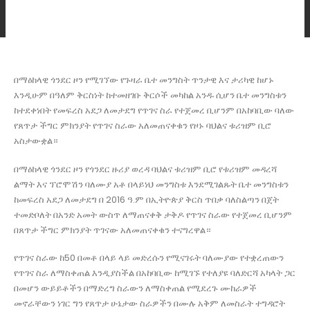
በማዕከላዊ ጎንደር ዞን የሚገኘው የጉዛራ ቤተ መንግስት ጥንታዊ እና ታሪካዊ ከሆኑ
እንዲሁም በዓለም ቅርስነት ከተመዘገቡ ቅርሶች መካከል አንዱ ሲሆን ቤተ መንግስቱን
ከተደቀነበት የመፍረስ አደጋ ለመታደግ የጥገና ስራ የተጀመረ ቢሆንም በአከባቢው ባለው
የጸጥታ ችግር ምክንያት የጥገና ስራው አለመጠናቀቁን የዞኑ ባህልና ቱሪዝም ቢሮ
አስታውቋል።
በማዕከላዊ ጎንደር ዞን የጎንደር ዙሪያ ወረዳ ባህልና ቱሪዝም ቢሮ የቱሪዝም መዳረሻ
ልማት እና ፕሮሞሽን ባለሙያ አቶ በላይነህ መንግስቱ እንደሚገልጹት ቤተ መንግስቱን
ከመፍረስ አደጋ ለመታደግ በ 2016 ዓ.ም በኢትዮጵያ ቅርስ ጥበቃ ባለስልጣን በጀት
ተመድቦለት በአንድ አመት ውስጥ ለማጠናቀቅ ታቅዶ የጥገና ስራው የተጀመረ ቢሆንም
በጸጥታ ችግር ምክንያት ጥገናው አለመጠናቀቁን ተናግረዋል።
የጥገና ስራው ከ50 በመቶ በላይ ላይ መድረሱን የሚናገሩት ባለሙያው የተቋረጠውን
የጥገና ስራ ለማስቀጠል እንዲያስችል በአከባቢው ከሚገኙ የተለያዩ ባለድርሻ አካላት ጋር
በመሆን ውይይቶችን በማድረግ ስራውን ለማስቀጠል የሚደረጉ ሙከራዎች
መኖራቸውን ነገር ግን የጸጥታ ሁኔታው ስራዎችን በሙሉ አቅም ለመስራት ተግዳሮት