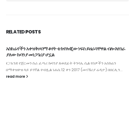
RELATED
POSTS
አስከሬኖችን አቀዝቅዞ በማቆየት ቴክኖሎጂው ነፍስ ይዘራባቸዋል ብሎ እየሰራ
ያለው ኩባንያ መነጋገሪያ ሆኗል
👉አንድ የጀርመን ስራ ፈጣሪ ኩባንያ ለወደፊት ትንሳኤ ሲል የሰዎችን አስክሬን
በማቀዝቀዝ ላይ ይገኛል ተብሏል ነሐሴ 12 ቀን 2017 (መናኸሪያ ሬዲዮ) በበርሊን...
read more