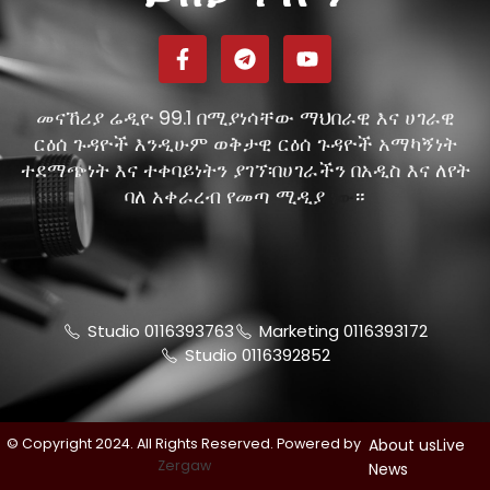
መናኸሪያ ሬዲዮ 99.1 በሚያነሳቸው ማህበራዊ እና ሀገራዊ
ርዕሰ ጉዳዮች እንዲሁም ወቅታዊ ርዕሰ ጉዳዮች አማካኝነት
ተደማጭነት እና ተቀባይነትን ያገኘ፡በሀገራችን በአዲስ እና ለየት
ባለ አቀራረብ የመጣ ሚዲያ
።
ነው
Studio 0116393763
Marketing 0116393172
Studio 0116392852
© Copyright 2024. All Rights Reserved. Powered by
About us
Live
Zergaw
News