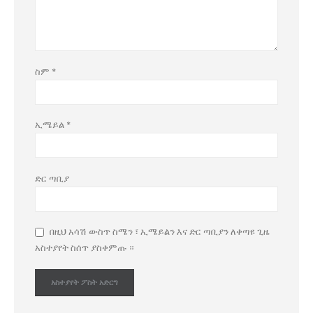
ስም
*
ኢሜይል
*
ድር ጣቢያ
በዚህ አሳሽ ውስጥ ስሜን ፣ ኢሜይልን እና ድር ጣቢያን ለቀጣዩ ጊዜ
አስተያየት ስሰጥ ያስቀምጡ ።