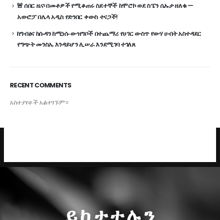
🚨 ሰበር ዜና፡ በመቶዎች የሚቆጠሩ ስደተኞች ከሞሮኮ ወደ ስፔን ሴኡታ ዘለቁ —
አውሮፓ በሌላ አዲስ የድንበር ቀውስ ተናጋች!
ከግብፅና ከሱዳን ከሚነሱ ውዝግቦች በተጨማሪ የሀገር ውስጥ የውሃ ሀብት አስተዳደር
የግጭት መንስኤ እንዳይሆን ሊሠራ እንደሚገባ ተገለጸ
RECENT COMMENTS
አስተያየቶች አልተገኙም።
ይከታተሉን