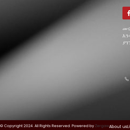
መና
እን
ያገ
© Copyright 2024. All Rights Reserved. Powered by
Zergaw
About us
L