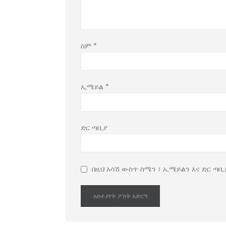
ስም
*
ኢሜይል
*
ድር ጣቢያ
በዚህ አሳሽ ውስጥ ስሜን ፣ ኢሜይልን እና ድር ጣቢ