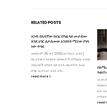
RELATED
POSTS
አንዱ የሌላኛው ክብረ በዓል ላይ መታደሙ
እንደ ሀገር ለታለመው አንድነት ሚናው የጎላ
ነው ተባለ
መስከረም 26 ቀን 2018(መናኸሪያ ሬዲዮ)
በኢትዮጵያ በተለያዩ አከባቢዎች በሚከበሩ የብሄር
ብሄረሰቦች በዓላት ላይ አንዱ በሌላኛው ክብረ
ምድ
በአሜሪ
በዓል መታደሙ እንደ ሀገር...
ተካሄድ መሆኑ
ካቴናን 
read more
መጋቢት
ኸሪያ ሬዲዮ)
በፍሎሪ
ኤ በነገው እለት
ቤት ው
ብር እንግዶች
የማይታመ
መሪዎች...
read