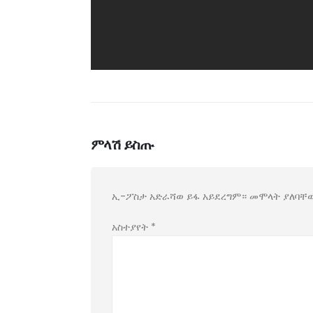
ምላሽ ይስጡ
ኢ-ፖስታ አድራሻወ ይፋ አይደረግም።
መሞላት ያለባቸ
አስተያየት
*