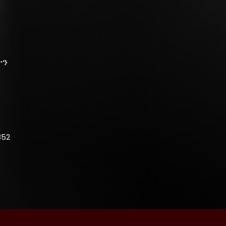
ች
ትን
852