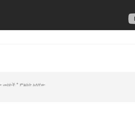
ው መስኮች
*
ምልክት አላቸው