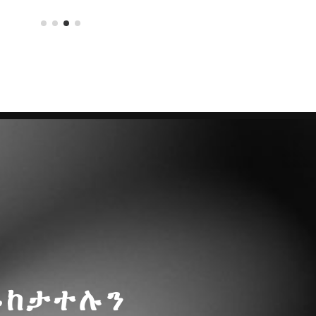
ይከታተሉን