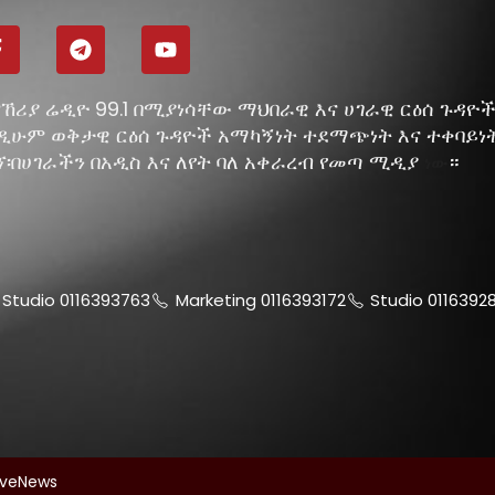
ኸሪያ ሬዲዮ 99.1 በሚያነሳቸው ማህበራዊ እና ሀገራዊ ርዕሰ ጉዳዮ
ዲሁም ወቅታዊ ርዕሰ ጉዳዮች አማካኝነት ተደማጭነት እና ተቀባይነ
ኘ፡በሀገራችን በአዲስ እና ለየት ባለ አቀራረብ የመጣ ሚዲያ
።
ነው
Studio 0116393763
Marketing 0116393172
Studio 0116392
ive
News