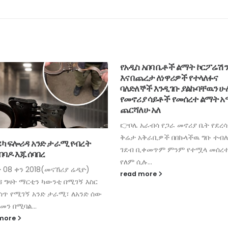
የአዲስ አበባ ቤቶች ልማት ኮርፖሬሽን
እና በጨረታ ለነዋሪዎች የተላለፉና
ባለድለኞች እንዲገቡ ያልኩባቸዉን 
የመኖሪያ ሳይቶች የመሰረተ ልማት 
ጨርሻለሁ አለ
👉ቦሌ አራብሳ የጋራ መኖሪያ ቤት የደረ
ቅሬታ አቅራቢዎች በበኩላችዉ ግቡ ተብሎ
ካ ፍሎሪዳ አንድ ታራሚ የብረት
ገደብ ቢቀመጥም ምንም የተሟላ መሰረ
በባዶ እጁ ሰባበረ
የለም ሲሉ...
 08 ቀን 2018(መናኸሪያ ሬዲዮ)
read more
ዳ ግዛት ማርቲን ካውንቲ በሚገኝ እስር
ስጥ የሚገኝ አንድ ታራሚ፣ ለአንድ ሰው
ን በሚባል...
 more