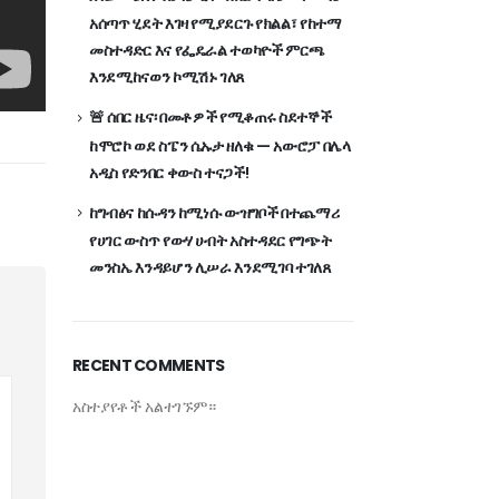
አሰጣጥ ሂደት እገዛ የሚያደርጉ የክልል፣ የከተማ
መስተዳድር እና የፌዴራል ተወካዮች ምርጫ
እንደሚከናወን ኮሚሽኑ ገለጸ
🚨 ሰበር ዜና፡ በመቶዎች የሚቆጠሩ ስደተኞች
ከሞሮኮ ወደ ስፔን ሴኡታ ዘለቁ — አውሮፓ በሌላ
አዲስ የድንበር ቀውስ ተናጋች!
ከግብፅና ከሱዳን ከሚነሱ ውዝግቦች በተጨማሪ
የሀገር ውስጥ የውሃ ሀብት አስተዳደር የግጭት
መንስኤ እንዳይሆን ሊሠራ እንደሚገባ ተገለጸ
RECENT COMMENTS
አስተያየቶች አልተገኙም።