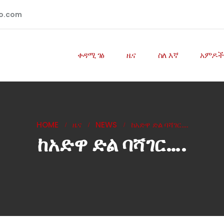
io.com
ቀዳሚ ገፅ
ዜና
ስለ እኛ
አምዶች
HOME
ዜና
NEWS
ከአድዋ ድል ባሻገር….
ከአድዋ ድል ባሻገር….