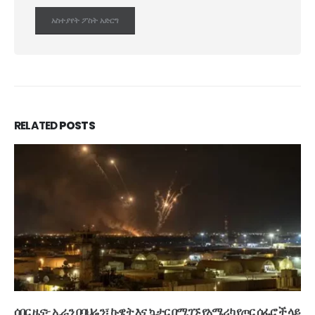
RELATED
POSTS
ሰበር ዜና፦ ኢራን በባህሬን፣ ኩዌት እና ኳታር በሚገኙ የአሜሪካ የጦር ሰፈሮች ላይ