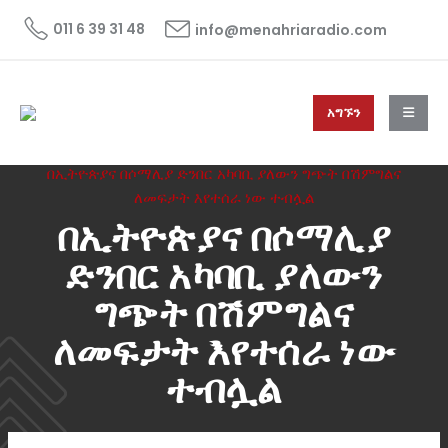
011 6 39 31 48
info@menahriaradio.com
አግኙን
HOME
ዜና
NEWS
በኢትዮጵያና በሶማሊያ ድንበር አካባቢ ያለውን ግጭት በሽምግልና
ለመፍታት እየተሰራ ነው ተብሏል
በኢትዮጵያና በሶማሊያ
ድንበር አካባቢ ያለውን
ግጭት በሽምግልና
ለመፍታት እየተሰራ ነው
ተብሏል