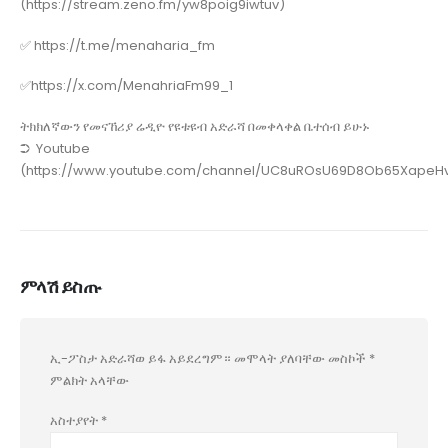
(https://stream.zeno.fm/yw8poig9iwtuv)
✅ https://t.me/menaharia_fm
✅https://x.com/MenahriaFm99_1
ትክክለኛውን የመናኸሪያ ሬዲዮ የዩቱዩብ አድራሻ በመቀላቀል ቤተሰብ ይሁኑ
➲ Youtube
(https://www.youtube.com/channel/UC8uROsU69D8Ob65XapeHv
ምላሽ ይስጡ
ኢ-ፖስታ አድራሻወ ይፋ አይደረግም።
መሞላት ያለባቸው መስኮች
*
ምልክት አላቸው
አስተያየት
*