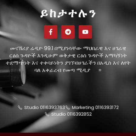
ይከታተሉን
መናኸሪያ ሬዲዮ 99.1 በሚያነሳቸው ማህበራዊ እና ሀገራዊ
ርዕሰ ጉዳዮች እንዲሁም ወቅታዊ ርዕሰ ጉዳዮች አማካኝነት
ተደማጭነት እና ተቀባይነትን ያገኘ፡በሀገራችን በአዲስ እና ለየት
ባለ አቀራረብ የመጣ ሚዲያ
።
ነው
Studio 0116393763
Marketing 0116393172
Studio 0116392852