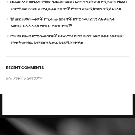
በዛሬው ዕለት በሀገራዊ ምክክር ጉባኤው የውሳኔ አሰጣጥ ሂደት እገዛ የሚያደርጉ የክልል፣
የከተማ መስተዳድር እና የፌዴራል ተወካዮች ምርጫ እንደሚከናወን ኮሚሽኑ ገለጸ
🚨 ሰበር ዜና፡ በመቶዎች የሚቆጠሩ ስደተኞች ከሞሮኮ ወደ ስፔን ሴኡታ ዘለቁ —
አውሮፓ በሌላ አዲስ የድንበር ቀውስ ተናጋች!
ከግብፅና ከሱዳን ከሚነሱ ውዝግቦች በተጨማሪ የሀገር ውስጥ የውሃ ሀብት አስተዳደር
የግጭት መንስኤ እንዳይሆን ሊሠራ እንደሚገባ ተገለጸ
RECENT COMMENTS
አስተያየቶች አልተገኙም።