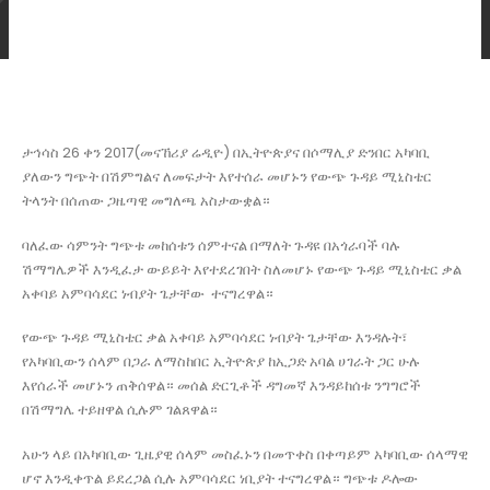
ታኅሳስ 26 ቀን 2017(መናኸሪያ ሬዲዮ) በኢትዮጵያና በሶማሊያ ድንበር አካባቢ
ያለውን ግጭት በሽምግልና ለመፍታት እየተሰራ መሆኑን የውጭ ጉዳይ ሚኒስቴር
ትላንት በሰጠው ጋዜጣዊ መግለጫ አስታውቋል።
ባለፈው ሳምንት ግጭቱ መከሰቱን ሰምተናል በማለት ጉዳዩ በአጎራባች ባሉ
ሽማግሌዎች እንዲፈታ ውይይት እየተደረገበት ስለመሆኑ የውጭ ጉዳይ ሚኒስቴር ቃል
አቀባይ አምባሳደር ነብያት ጌታቸው ተናግረዋል።
የውጭ ጉዳይ ሚኒስቴር ቃል አቀባይ አምባሳደር ነብያት ጌታቸው እንዳሉት፣
የአካባቢውን ሰላም በጋራ ለማስከበር ኢትዮጵያ ከኢጋድ አባል ሀገራት ጋር ሁሉ
እየሰራች መሆኑን ጠቅሰዋል። መሰል ድርጊቶች ዳግመኛ እንዳይከሰቱ ንግግሮች
በሽማግሌ ተይዘዋል ሲሉም ገልጸዋል።
አሁን ላይ በአካባቢው ጊዜያዊ ሰላም መስፈኑን በመጥቀስ በቀጣይም አካባቢው ሰላማዊ
ሆኖ እንዲቀጥል ይደረጋል ሲሉ አምባሳደር ነቢያት ተናግረዋል። ግጭቱ ዶሎው