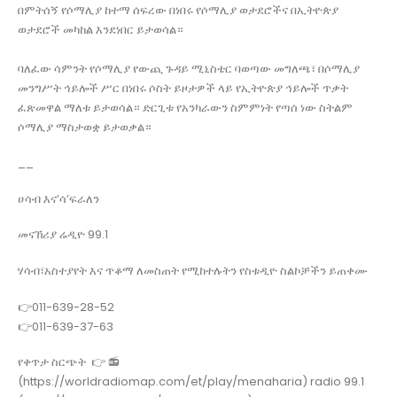
በምትሰኝ የሶማሊያ ከተማ ሰፍረው በነበሩ የሶማሊያ ወታደሮችና በኢትዮጵያ
ወታደሮች መካከል እንደነበር ይታወሳል።
ባለፈው ሳምንት የሶማሊያ የውጪ ጉዳይ ሚኒስቴር ባወጣው መግለጫ፣ በሶማሊያ
መንግሥት ኅይሎች ሥር በነበሩ ሶስት ይዞታዎች ላይ የኢትዮጵያ ኅይሎች ጥቃት
ፈጽመዋል ማለቱ ይታወሳል። ድርጊቱ የአንካራውን ስምምነት የጣሰ ነው ስትልም
ሶማሊያ ማስታወቋ ይታወቃል።
__
ሀሳብ እና’ሳ’ፍራለን
መናኸሪያ ሬዲዮ 99.1
ሃሳብ፣አስተያየት እና ጥቆማ ለመስጠት የሚከተሉትን የስቱዲዮ ስልኮቻችን ይጠቀሙ
👉011-639-28-52
👉011-639-37-63
የቀጥታ ስርጭት 👉 📻
(https://worldradiomap.com/et/play/menaharia) radio 99.1