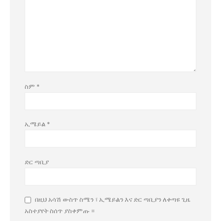
ስም
*
ኢሜይል
*
ድር ጣቢያ
በዚህ አሳሽ ውስጥ ስሜን ፣ ኢሜይልን እና ድር ጣቢያን ለቀጣዩ ጊዜ
አስተያየት ስሰጥ ያስቀምጡ ።