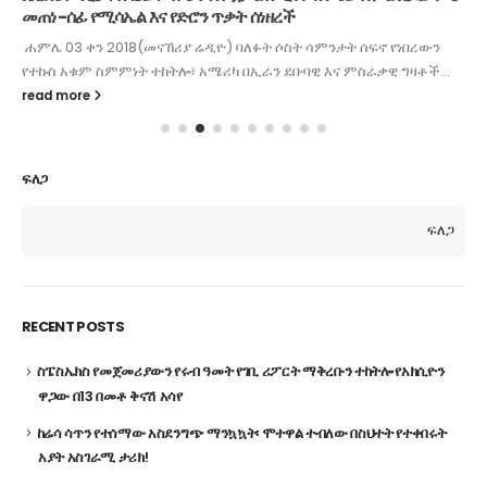
መጠነ-ሰፊ የሚሳኤል እና የድሮን ጥቃት ሰነዘረች
ሐምሌ 03 ቀን 2018(መናኸሪያ ሬዲዮ) ባለፉት ሶስት ሳምንታት ሰፍኖ የነበረውን
የተኩስ አቁም ስምምነት ተከትሎ፣ አሜሪካ በኢራን ደቡባዊ እና ምስራቃዊ ግዛቶች...
read more
ፍለጋ
ፍለጋ
RECENT POSTS
ስፔስኤክስ የመጀመሪያውን የሩብ ዓመት የገቢ ሪፖርት ማቅረቡን ተከትሎ የአክሲዮን
ዋጋው በ13 በመቶ ቅናሽ አሳየ
ከሬሳ ሳጥን የተሰማው አስደንግጭ ማንኳኳት፡ ሞተዋል ተብለው በስህተት የተቀበሩት
አያት አስገራሚ ታሪክ!