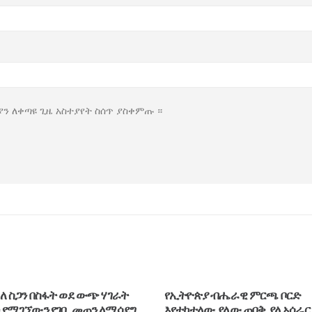
ያን ለቀጣዩ ጊዜ አስተያየት ስሰጥ ያስቀምጡ ።
ዮጵያ ብሔራዊ ምርጫ ቦርድ
በጋምቤላ ክልል የሙቀት መጠን እየ
ተለው ያለው ጠበቅ ያለ አሰራር
በመምጣቱ ከነገ ጀምሮ ለሦስት ወራ