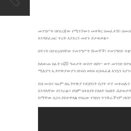
መንግሥት በየደረጃው የሚገኘውን መዋቅር በመፈተሽ፣ በሙስ
እንዳይፈጠር ጥረት እያደረገ መሆኑ ይታወቃል።
በጥናት በተደረሰባቸው የመንግሥት ሹመኞች፣ የመንግስት ተቋማ
ከለውጡ በፊት በ20 ዓመታት ውስጥ በህገ- ወጥ መንገድ ከሃገ
ሚሊዮን ኢትዮጵያውያን በነፍስ ወከፍ ቢከፋፈል እንኳን እያንዳን
ይህ ሙስና ዛሬም ለኢትዮጵያ የደህንነት ስጋት ሆኖ መቀጠሉን
እንዳላቸው ይነገራል። ይህም በተለያዩ የዕለት ከዕለት ሕይወ
ስማቸው ሲነሳ ይስተዋላል የዛሬው የዳሰሳ ጥንቅራችንም በሃ