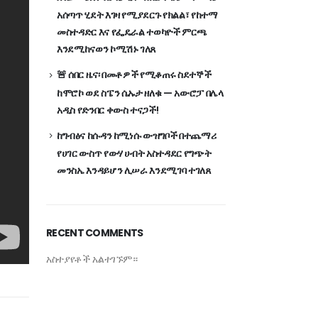
አሰጣጥ ሂደት እገዛ የሚያደርጉ የክልል፣ የከተማ
መስተዳድር እና የፌዴራል ተወካዮች ምርጫ
እንደሚከናወን ኮሚሽኑ ገለጸ
🚨 ሰበር ዜና፡ በመቶዎች የሚቆጠሩ ስደተኞች
ከሞሮኮ ወደ ስፔን ሴኡታ ዘለቁ — አውሮፓ በሌላ
አዲስ የድንበር ቀውስ ተናጋች!
ከግብፅና ከሱዳን ከሚነሱ ውዝግቦች በተጨማሪ
የሀገር ውስጥ የውሃ ሀብት አስተዳደር የግጭት
መንስኤ እንዳይሆን ሊሠራ እንደሚገባ ተገለጸ
RECENT COMMENTS
አስተያየቶች አልተገኙም።