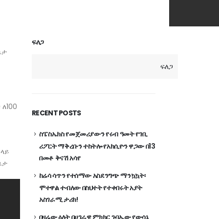
ፍለጋ
ኔታ
ፍለጋ
 ለ100
RECENT POSTS
ስፔስኤክስ የመጀመሪያውን የሩብ ዓመት የገቢ
ሪፖርት ማቅረቡን ተከትሎ የአክሲዮን ዋጋው በ13
 ላይ
በመቶ ቅናሽ አሳየ
ጌታ
ከሬሳ ሳጥን የተሰማው አስደንግጭ ማንኳኳት፡
ሞተዋል ተብለው በስህተት የተቀበሩት አያት
አስገራሚ ታሪክ!
በዛሬው ዕለት በሀገራዊ ምክክር ጉባኤው የውሳኔ