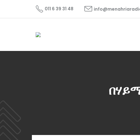
011 6 39 31 48
info@menahriarad
በሃይ