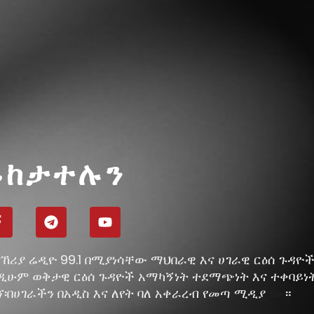
ይከታተሉን
ኸሪያ ሬዲዮ 99.1 በሚያነሳቸው ማህበራዊ እና ሀገራዊ ርዕሰ ጉዳዮ
ዲሁም ወቅታዊ ርዕሰ ጉዳዮች አማካኝነት ተደማጭነት እና ተቀባይነ
ኘ፡በሀገራችን በአዲስ እና ለየት ባለ አቀራረብ የመጣ ሚዲያ
።
ነው