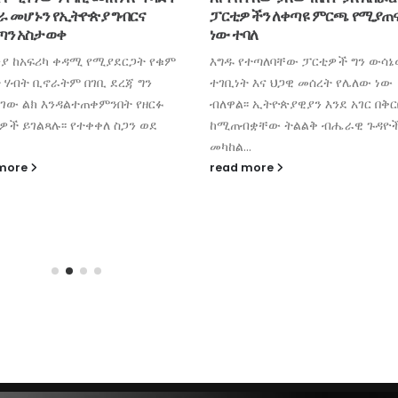
ችን ለቀጣዩ ምርጫ የሚያጠናክር
የሚቆይ የስራ ሰዓት ለውጥ እንደሚደ
ባለ
ታውቋል
የተጣለባቸው ፓርቲዎች ግን ውሳኔው
በጋምቤላ ክልል የሙቀት መጠን እየጨመ
ት እና ህጋዊ መሰረት የሌለው ነው
በመምጣቱ የመንግስት የስራ ሰዓት ከነገ 
፡ ኢትዮጵያዊያን እንደ አገር በቅርቡ
ለውጥ እንደሚደረግ የክልሉ መስተዳድር 
ቋቸው ትልልቅ ብሔራዊ ጉዳዮች
ቤት አስታውቋል፡፡ የክልሉ ርዕሰ መስተዳድር.
.
read more
 more