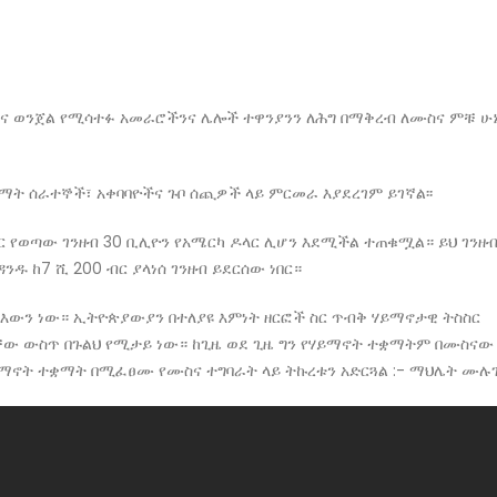
ና ወንጀል የሚሳተፉ አመራሮችንና ሌሎች ተዋንያንን ለሕግ በማቅረብ ለሙስና ምቹ ሁ
ት ሰራተኞች፣ አቀባባዮችና ጉቦ ሰጪዎች ላይ ምርመራ እያደረገም ይገኛል፡፡
ር የወጣው ገንዘብ 30 ቢሊዮን የአሜርካ ዶላር ሊሆን እደሚችል ተጠቁሟል። ይህ ገንዘብ
ዱ ከ7 ሺ 200 ብር ያላነሰ ገንዘብ ይደርሰው ነበር።
 እውን ነው። ኢትዮጵያውያን በተለያዩ እምነት ዘርፎች ስር ጥብቅ ሃይማኖታዊ ትስስር
ታቸው ውስጥ በጉልህ የሚታይ ነው። ከጊዜ ወደ ጊዜ ግን የሃይማኖት ተቋማትም በሙስናው
ይማኖት ተቋማት በሚፈፀሙ የሙስና ተግባራት ላይ ትኩረቱን አድርጓል :- ማህሌት ሙሉ