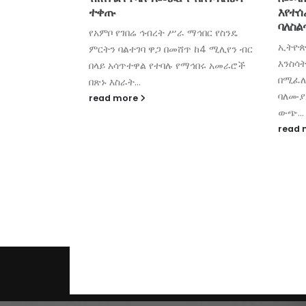
እየተሰራ መሆኑን የኢትዮጵያ ግብርና
ፓርቲዎ
ባለስልጣን አስታወቀ
ነው ተ
ማኅበር የስንዴ
ኢትዮጵያ ከአፍሪካ ቀዳሚ የሚያደርጋት የቁም
እግዱ 
ጥ ከ4 ሚሊየን ብር
እንስሳት ሃብት ቢኖራትም በገቢ ደረጃ ግን
ተገቢነ
ማኅበሩ አመራሮች
በሚፈለገው ልክ እንዳልተጠቀምንበት የዘርፉ
ብለዋል፡
ባለሙያዎች ይገልጻሉ፡፡ የተቀቀለ ስጋን ወደ
ከሚጠብ
ውጭ...
መካከል..
read more
read