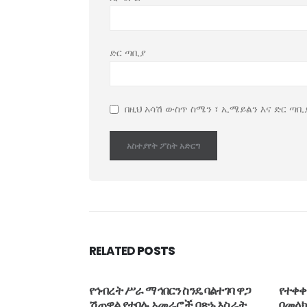
ድር ጣቢያ
በዚህ አሳሽ ውስጥ ስሜን ፣ ኢሜይልን እና ድር ጣቢ
RELATED
POSTS
ንዴ ባልተገባ ዋጋ
የተቀቀለ ስጋን በስፋት ወደ ውጭ ሃገራት
የኢት
 በጽኑ እስራት
በመላክ የሚገኘውን የገቢ መጠን ለማሳደግ
እየተከ