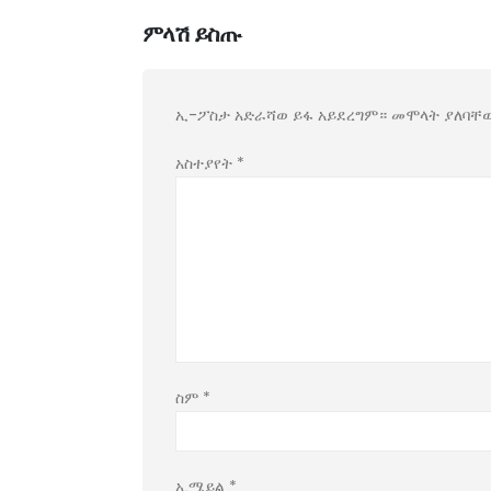
ምላሽ ይስጡ
ኢ-ፖስታ አድራሻወ ይፋ አይደረግም።
መሞላት ያለባቸ
አስተያየት
*
ስም
*
ኢሜይል
*