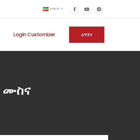
አማርኛ
Login Customizer
አግኙን
 ሙስና