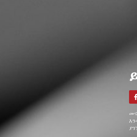
መና
እን
ያገ