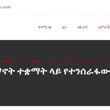
io.com
ቀዳሚ ገፅ
ዜና
ስለ እኛ
አምዶች
HOME
ዜና
NEWS
በሃይማኖት ተቋማት ላይ የተንሰራፋው ሙስና
ማኖት ተቋማት ላይ የተንሰራፋው