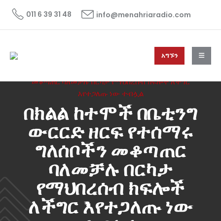
011 6 39 31 48
info@menahriaradio.com
አግኙን
HOME
ዜና
NEWS
በክልል ከተሞች በቤቲንግ ውርርድ ዘርፍ የተሰማሩ ግለሰቦችን
መቆጣጠር ባለመቻሉ በርካታ የማህበረሰብ ክፍሎች ለችግር
እየተጋለጡ ነው ተብሏል
በክልል ከተሞች በቤቲንግ
ውርርድ ዘርፍ የተሰማሩ
ግለሰቦችን መቆጣጠር
ባለመቻሉ በርካታ
የማህበረሰብ ክፍሎች
ለችግር እየተጋለጡ ነው