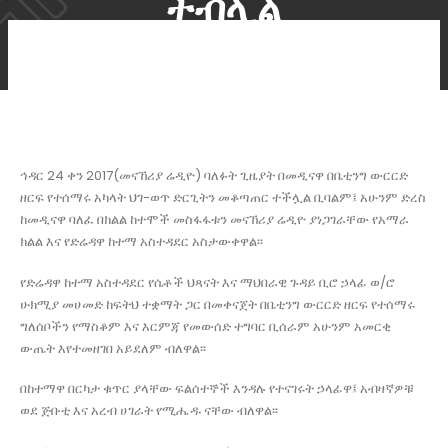
ተብሏል
ኅዳር 24 ቀን 2017(መናኸሪያ ሬዲዮ) ባለፉት ጊዜያት በመዲናዋ በቤቲንግ ውርርድ
ዘርፍ የተሰማሩ አካላት ህገ-ወጥ ድርጊትን መቆጣጠር ተችሏል ቢባልም፤ አሁንም ድረስ
ከመዲናዋ ባለፈ በክልል ከተሞች መስፋፋቱን መናኸሪያ ሬዲዮ ያነጋገራቸው የአማራ
ክልል እና የድሬዳዋ ከተማ አስተዳደር አስታውቀዋል፡፡
የድሬዳዋ ከተማ አስተዳደር የሴቶች ህጻናት እና ማህበራዊ ጉዳይ ቢሮ ኃላፊ ወ/ሮ
ሁክሚያ መሀመድ ከፍትህ ተቋማት ጋር በመቀናጀት በቤቲንግ ውርርድ ዘርፍ የተሰማሩ
ግለሰቦችን የማስቆም እና እርምጃ የመውሰድ ተግባር ቢሰራም አሁንም አመርቂ
ውጤት እየተመዘገበ አይደለም ብለዋል፡፡
በከተማዋ በርካታ ቁጥር ያላቸው ፍልሰተኞች እንዳሉ የተናገሩት ኃላፊዋ፤ አብዛኛዎቹ
ወደ ጅቡቲ እና አረብ ሀገራት የሚሔዱ ናቸው ብለዋል፡፡