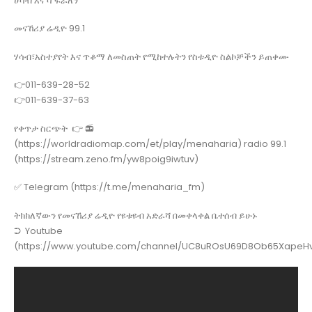
ሀሳብ እና’ሳ’ፍራለን
መናኸሪያ ሬዲዮ 99.1
ሃሳብ፣አስተያየት እና ጥቆማ ለመስጠት የሚከተሉትን የስቱዲዮ ስልኮቻችን ይጠቀሙ
👉011-639-28-52
👉011-639-37-63
የቀጥታ ስርጭት 👉 📻
(https://worldradiomap.com/et/play/menaharia) radio 99.1
(https://stream.zeno.fm/yw8poig9iwtuv)
✅ Telegram (https://t.me/menaharia_fm)
ትክክለኛውን የመናኸሪያ ሬዲዮ የዩቱዩብ አድራሻ በመቀላቀል ቤተሰብ ይሁኑ
➲ Youtube
(https://www.youtube.com/channel/UC8uROsU69D8Ob65XapeHv