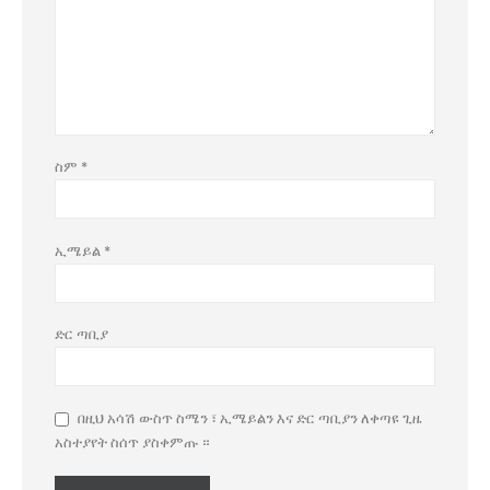
ስም
*
ኢሜይል
*
ድር ጣቢያ
በዚህ አሳሽ ውስጥ ስሜን ፣ ኢሜይልን እና ድር ጣቢያን ለቀጣዩ ጊዜ
አስተያየት ስሰጥ ያስቀምጡ ።