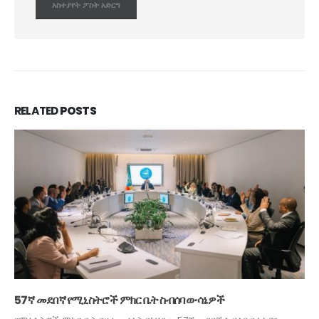
RELATED
POSTS
57ኛ መደበኛ የሚኒስትሮች ምክር ቤት ስብሰባ ውሳኔዎች