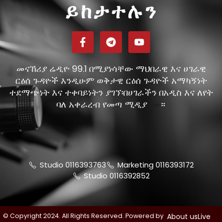
ይከታተሉን
መናኸሪያ ሬዲዮ 99.1 በሚያነሳቸው ማህበራዊ እና ሀገራዊ
ርዕሰ ጉዳዮች እንዲሁም ወቅታዊ ርዕሰ ጉዳዮች አማካኝነት
ተደማጭነት እና ተቀባይነትን ያገኘ፡በሀገራችን በአዲስ እና ለየት
ባለ አቀራረብ የመጣ ሚዲያ
።
ነው
Studio 0116393763
Marketing 0116393172
Studio 0116392852
© Copyright 2024. All Rights Reserved. Powered by
About us
Live