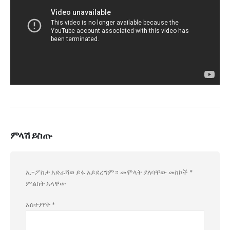
ምላሽ ይስጡ
ኢ-ፖስታ አድራሻወ ይፋ አይደረግም።
መሞላት ያለባቸው መስኮች
*
ምልክት አላቸው
አስተያየት
*