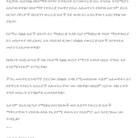
ጉዟቸው ሲሰናከል በከተማዋ በጎዳና ተዳዳሪነት እና በውርርድ ስራ ተሳታፊ እንደሚሆኑ
አስታውቀዋል፡፡ በከተማዋ የተደራጀ የመዋያ ስፍራ አለመኖሩን ተከትሎ አሁንም ድረስ
በርካታ ነዋሪዎች በቤቲንግ ውርርድ ቤቶች ላይ ውሎ እና አዳራቸውን አድርገዋል ነው
ያሉት፡፡
የአማራ ክልል ሴቶች ህጻናት እና ማህበራዊ ጉዳይ ቢሮ የማህበራዊ ጥበቃ ማስተባበሪያ
እና መከታተያ ዳይሬክተር አቶ በላይነህ ጸጋው፤ በክልሉ የውርርድ ቤቶች እየተስፋፉ
መሆኑን አስታውቀዋል፡፡
ከህጻናት እስከ ወጣቶች ባሉ የእድሜ ክልል ውስጥ የሚገኙ አካላት በዚሁ ተግባር ላይ
እንደሚሳተፉም ተናግረዋል፡፡
ችግሩ መፍትሄ እንዳያገኝ ያደረገው በክልሉ ጉዳዩ የሚመለከተው ተቋም አለመዋቀሩ እና
በተዋረድ የተዘረጉ አሰራሮች አለመኖራቸው ነው ብለዋል፡፡ በዚህም ቢሮው ብዙ ርቀት
ተጉዞ መስራት እንዳልቻለ አመላክተዋል፡፡
አሁንም ድረስ በርካታ የማህበረሰብ ክፍሎች ወደ ቤቲንግ የውርርድ ቤቶች
ማቅናታቸውን ተከትሎ ለከፋ የኢኮኖሚ ቀውስ እና የአእምሮ ጤና እየተጋለጡ ነው
ተብሏል፡፡
__