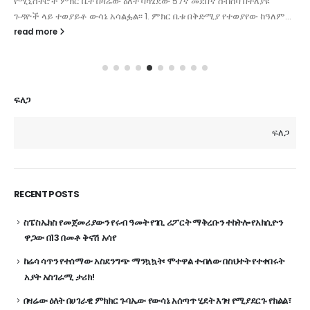
የሚኒስትሮች ምክር ቤት በዛሬው ዕለት ባካሄደው 57ኛ መደበኛ ስብሰባ በተለያዩ
ጉዳዮች ላይ ተወያይቶ ውሳኔ አሳልፏል፡፡ 1. ምክር ቤቱ በቅድሚያ የተወያየው ከዓለም...
read more
ፍለጋ
ፍለጋ
RECENT POSTS
ስፔስኤክስ የመጀመሪያውን የሩብ ዓመት የገቢ ሪፖርት ማቅረቡን ተከትሎ የአክሲዮን
ዋጋው በ13 በመቶ ቅናሽ አሳየ
ከሬሳ ሳጥን የተሰማው አስደንግጭ ማንኳኳት፡ ሞተዋል ተብለው በስህተት የተቀበሩት
አያት አስገራሚ ታሪክ!
በዛሬው ዕለት በሀገራዊ ምክክር ጉባኤው የውሳኔ አሰጣጥ ሂደት እገዛ የሚያደርጉ የክልል፣