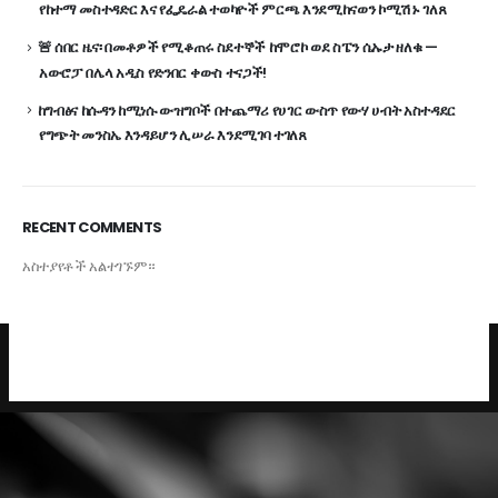
የከተማ መስተዳድር እና የፌዴራል ተወካዮች ምርጫ እንደሚከናወን ኮሚሽኑ ገለጸ
🚨 ሰበር ዜና፡ በመቶዎች የሚቆጠሩ ስደተኞች ከሞሮኮ ወደ ስፔን ሴኡታ ዘለቁ —
አውሮፓ በሌላ አዲስ የድንበር ቀውስ ተናጋች!
ከግብፅና ከሱዳን ከሚነሱ ውዝግቦች በተጨማሪ የሀገር ውስጥ የውሃ ሀብት አስተዳደር
የግጭት መንስኤ እንዳይሆን ሊሠራ እንደሚገባ ተገለጸ
RECENT COMMENTS
አስተያየቶች አልተገኙም።