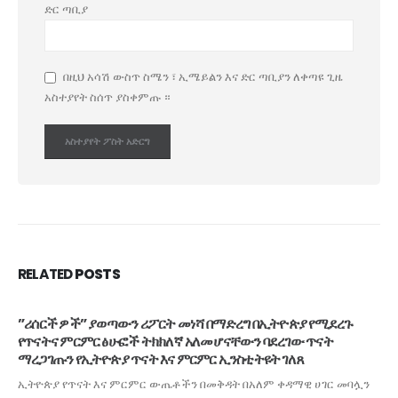
ድር ጣቢያ
በዚህ አሳሽ ውስጥ ስሜን ፣ ኢሜይልን እና ድር ጣቢያን ለቀጣዩ ጊዜ
አስተያየት ስሰጥ ያስቀምጡ ።
RELATED
POSTS
”ሪሰርች ዎች” ያወጣውን ሪፖርት መነሻ በማድረግ በኢትዮጵያ የሚደረጉ
የጥናትና ምርምር ፅሁፎች ትክክለኛ አለመሆናቸውን ባደረገው ጥናት
ማረጋገጡን የኢትዮጵያ ጥናት እና ምርምር ኢንስቲትዩት ገለጸ
ኢትዮጵያ የጥናት እና ምርምር ውጤቶችን በመቅዳት በአለም ቀዳማዊ ሀገር መባሏን