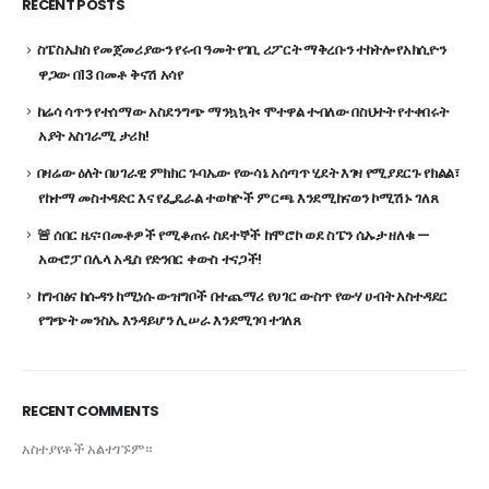
RECENT POSTS
ስፔስኤክስ የመጀመሪያውን የሩብ ዓመት የገቢ ሪፖርት ማቅረቡን ተከትሎ የአክሲዮን
ዋጋው በ13 በመቶ ቅናሽ አሳየ
ከሬሳ ሳጥን የተሰማው አስደንግጭ ማንኳኳት፡ ሞተዋል ተብለው በስህተት የተቀበሩት
አያት አስገራሚ ታሪክ!
በዛሬው ዕለት በሀገራዊ ምክክር ጉባኤው የውሳኔ አሰጣጥ ሂደት እገዛ የሚያደርጉ የክልል፣
የከተማ መስተዳድር እና የፌዴራል ተወካዮች ምርጫ እንደሚከናወን ኮሚሽኑ ገለጸ
🚨 ሰበር ዜና፡ በመቶዎች የሚቆጠሩ ስደተኞች ከሞሮኮ ወደ ስፔን ሴኡታ ዘለቁ —
አውሮፓ በሌላ አዲስ የድንበር ቀውስ ተናጋች!
ከግብፅና ከሱዳን ከሚነሱ ውዝግቦች በተጨማሪ የሀገር ውስጥ የውሃ ሀብት አስተዳደር
የግጭት መንስኤ እንዳይሆን ሊሠራ እንደሚገባ ተገለጸ
RECENT COMMENTS
አስተያየቶች አልተገኙም።