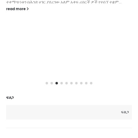
ተቀማጭነቱን በሕንድ ሀገር ያደረገው አለም አቀፍ ሪሰርች ዎች የተሰኘ ተቋም...
read more
ፍለጋ
ፍለጋ