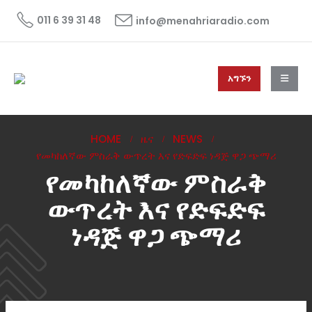
011 6 39 31 48
info@menahriaradio.com
አግኙን
HOME
ዜና
NEWS
የመካከለኛው ምስራቅ ውጥረት እና የድፍድፍ ነዳጅ ዋጋ ጭማሪ
የመካከለኛው ምስራቅ
ውጥረት እና የድፍድፍ
ነዳጅ ዋጋ ጭማሪ