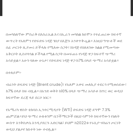
በመካከለኛው ምስራቅ በእስራኤል እና በኢራን መካከል ከሰሞኑ የተፈጠረው ከፍተኛ
ውጥረት የአለምን የድፍድፍ ነዳጅ ገበያ በእጅጉ አንቀጥቅጧል። እነዚህ ግጭቶች ወደ
ሰፊ ጦርነት ሊያመሩ ይችላሉ የሚለው ስጋት፣ ከነዳጅ የበለጸገው ክልል የሚመጣው
አቅርቦት ሊስተጓጎል ይችላል የሚል ስጋት በመፍጠሩ የነዳጅ ዋጋ ከፍተኛ ጭማሪ
አሳይቷል። አሁን ባለው ሁኔታ፣ የድፍድፍ ነዳጅ ዋጋ ከ7% በላይ ጭማሪ አሳይቷል።
በተለይም፦
ብሬንት ድፍድፍ ነዳጅ (Brent crude)፣ የአለም አቀፍ መለኪያ ተደርጎ የሚወሰደው፣
ከ7% በላይ ከፍ ብሏል። በአንድ ወቅት ከ10% በላይ ጭማሪ አሳይቶ ከጥር ወር ወዲህ
ከፍተኛው ደረጃ ላይ ደርሶ ነበር።
የአሜሪካ ዌስት ቴክሳስ ኢንተርሚዲየት (WTI) ድፍድፍ ነዳጅ ደግሞ 7.3%
ጨምሯል።ይህ ጭማሪ ሁለቱንም ቤንችማርኮች በዚህ ሳምንት ከፍተኛውን የዕለት
ውስጥ እንቅስቃሴ እንዲያደርጉ አድርጓል፤ ይህም ከ2022ቱ የሩሲያ-ዩክሬን ጦርነት
ወዲህ ያልታየ ክስተት ነው ተብሏል።