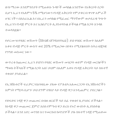
ለጭማሪው እንደምክንያት የሚጠቀሱ ጉዳዮች መካከል አንደኛው የአቅርቦት ስጋት
ሲሆን ኢራን የአለምን 5% የሚሆነውን የነዳጅ አቅርቦት የምታቀርብ ዋናዋ አምራች
ሀገር ነች። በእስራኤል እና በኢራን መካከል የሚፈጠር ማንኛውም ወታደራዊ ግጭት
የኢራንን የነዳጅ ምርት እና ኤክስፖርት ሊያስተጓጉል ይችላል የሚል ስጋት እንዳለ
ተመላክቷል።
የሆርሙዝ የባህር ወሽመጥ (Strait of Hormuz): ይህ የባህር ወሽመጥ ከአለም
አቀፍ የነዳጅ ምርት ውስጥ ወደ 20% የሚጠጋው በየቀኑ የሚያልፍበት ስትራቴጂካዊ
የንግድ መስመር ነው።
ውጥረቱ ከጨመረ ኢራን ይህንን የባህር ወሽመጥ መዝጋት ወይም የነዳጅ መርከቦችን
ማወክ ትችላለች የሚል ስጋት አለ፤ ይህም በአለም አቀፍ የነዳጅ አቅርቦት ላይ ከፍተኛ
ተጽዕኖ ያሳድራል።
የኢንቨስተሮች ፍራቻ👉በአካባቢው ያለው የፖለቲካ አለመረጋጋት የኢንቨስተሮችን
እምነት የሚነካ ሲሆን፣ ይህ ደግሞ በገበያ ላይ የነዳጅ ዋጋ እንዲጨምር ያደርጋል።
የድፍድፍ ነዳጅ ዋጋ መጨመር በብዙ ዘርፎች ላይ ሰፊ ተጽዕኖ ሊያሳድር ይችላል።
ከነዳጅ ዋጋ መጨመር ጀምሮ እስከ የምግብ ዋጋ ድረስ የኑሮ ውድነት ሊያስከትል
ይችላል። እንደ አየር መንገድ እና የመርከብ ኩባንያዎች ያሉ ከፍተኛ ነዳጅ የሚጠቀሙ