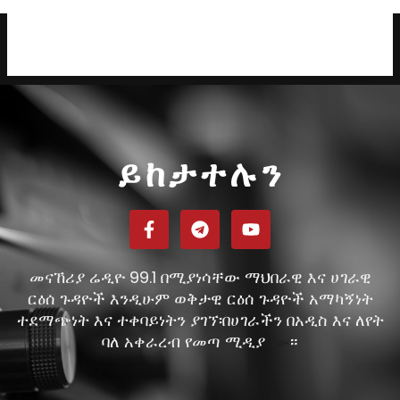
ይከታተሉን
መናኸሪያ ሬዲዮ 99.1 በሚያነሳቸው ማህበራዊ እና ሀገራዊ
ርዕሰ ጉዳዮች እንዲሁም ወቅታዊ ርዕሰ ጉዳዮች አማካኝነት
ተደማጭነት እና ተቀባይነትን ያገኘ፡በሀገራችን በአዲስ እና ለየት
ባለ አቀራረብ የመጣ ሚዲያ
።
ነው