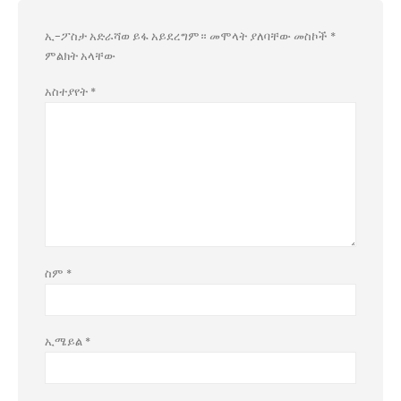
ኢ-ፖስታ አድራሻወ ይፋ አይደረግም።
መሞላት ያለባቸው መስኮች
*
ምልክት አላቸው
አስተያየት
*
ስም
*
ኢሜይል
*