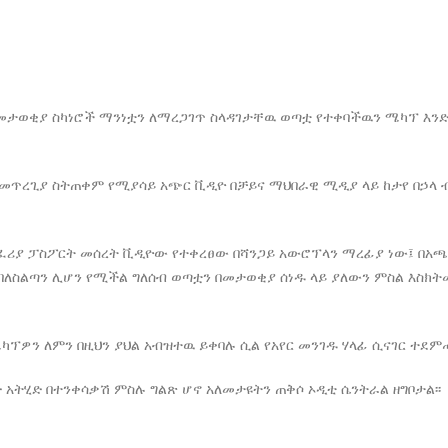
 መታወቂያ ስካነሮች ማንነቷን ለማረጋገጥ ስላዳገታቸዉ ወጣቷ የተቀባችዉን ሜካፕ እን
 መጥረጊያ ስትጠቀም የሚያሳይ አጭር ቪዲዮ በቻይና ማህበራዊ ሚዲያ ላይ ከታየ በኃላ 
ፈሪያ ፓስፖርት መሰረት ቪዲዮው የተቀረፀው በሻንጋይ አውሮፕላን ማረፊያ ነው፤ በአ
ለስልጣን ሊሆን የሚችል ግለሰብ ወጣቷን በመታወቂያ ሰነዱ ላይ ያለውን ምስል እስክት
ካፕዎን ለምን በዚህን ያህል አብዝተዉ ይቀባሉ ሲል የአየር መንገዱ ሃላፊ ሲናገር ተደምጧ
አትሂድ በተንቀሳቃሽ ምስሉ ግልጽ ሆኖ አለመታዩትን ጠቅሶ ኦዲቲ ሴንትራል ዘግቦታል፡፡