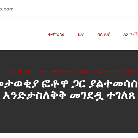
io.com
ቀዳሚ ገፅ
ዜና
ስለ እኛ
አምዶች
S
በሜካፕ ምክንያት ከመታወቂያ ፎቶዋ ጋር ያልተመሳሰለችዉ ተጓዥ ሜካፗን 
መታወቂያ ፎቶዋ ጋር ያልተመሳ
እንድታስለቅቅ መገደዷ ተገለጸ