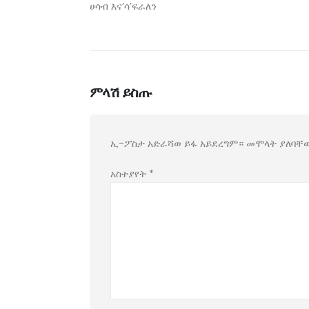
ሀሳብ እና’ሳ’ፍራለን
ምላሽ ይስጡ
ኢ-ፖስታ አድራሻወ ይፋ አይደረግም።
መሞላት ያለባቸ
አስተያየት
*