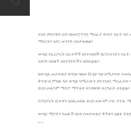
አንድ ቻይናዊት ሴት በአውሮፕላን ማረፊያ ውስጥ የፊት ላይ
ማደረጉን አየር መንገዱ አስታዉቋል፡፡
ወጣቷ የኤርፖርት ሰራተኞች እየተሳደበች እርጥብ የሆነ የፊት
አይነት አስቂኝ አስተያየቶችን አስነስቷል።
ከወጣቷ መታወቂያ ቀጥሎ ባለው ቪዲዮ ላይ በሚታየው የመሳ
ቅንጭብ ምስሉ ላይ ወጣቷ ካሜራውን ይዛ የአየር ማረፊያው ባ
ድረስ ሁሉንም ሜካፕ ማጥፋት እንዳለባት ሲነግራት ታይቷል፡፡
የፓስፖርት ፎቶዋን እስኪመስሉ ድረስ ሁሉንም ነገር ያጥፉ. ሜ
ወጣቷ ሜካፑን ካጠፋች በኃላ የመታወቂያ ቅኝቱን አልፋ ትሂድ 
__