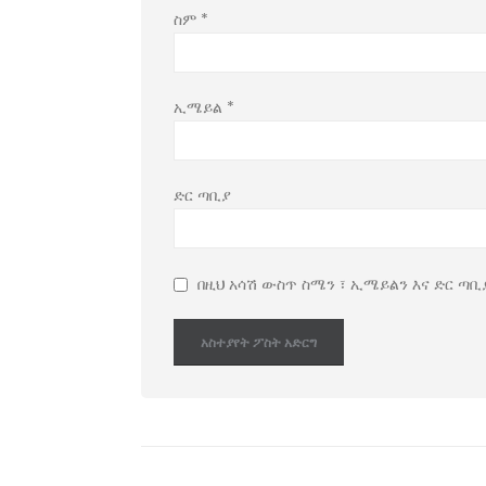
ስም
*
ኢሜይል
*
ድር ጣቢያ
በዚህ አሳሽ ውስጥ ስሜን ፣ ኢሜይልን እና ድር ጣቢ