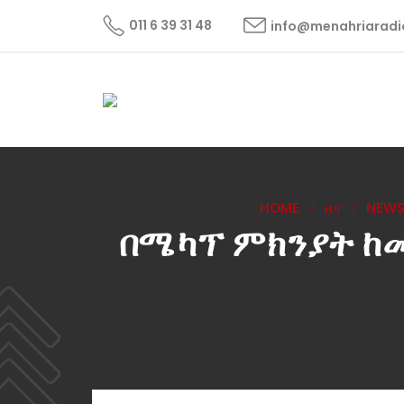
011 6 39 31 48
info@menahriarad
HOME
ዜና
NEW
በሜካፕ ምክንያት ከ