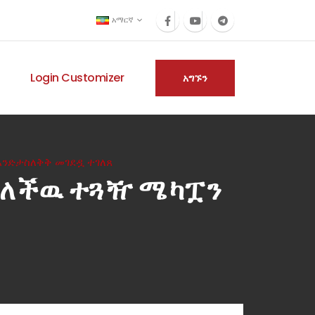
አማርኛ
Login Customizer
አግኙን
እንድታስለቅቅ መገደዷ ተገለጸ
ሰለችዉ ተጓዥ ሜካፗን