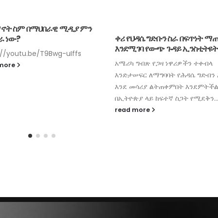
ኖት ስም በማህበራዊ ሚዲያ ምን
ቀሪ የህዳሴ ግድቡን ስራ በፍጥነት ማ
ራ ነው?
እንደሚገባ የውጭ ጉዳይ ኢንስቲትዩት
://youtu.be/T9Bwg-uIffs
አሜሪካ ግብጽ የጋዛ ነዋሪዎችን ተቀብላ
 more
እንድታሠፍር ለማግባባት የሕዳሴ ግድብን 
እንደ መሳሪያ ልትጠቀምበት እንደምትችል
በኢትዮጵያ ላይ ከፍተኛ ስጋት የሚደቅን..
read more