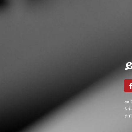
መና
እን
ያገ