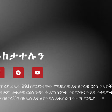
ይከታተሉን
ኸሪያ ሬዲዮ 99.1 በሚያነሳቸው ማህበራዊ እና ሀገራዊ ርዕሰ ጉዳዮ
ዲሁም ወቅታዊ ርዕሰ ጉዳዮች አማካኝነት ተደማጭነት እና ተቀባይነ
ኘ፡በሀገራችን በአዲስ እና ለየት ባለ አቀራረብ የመጣ ሚዲያ
።
ነው