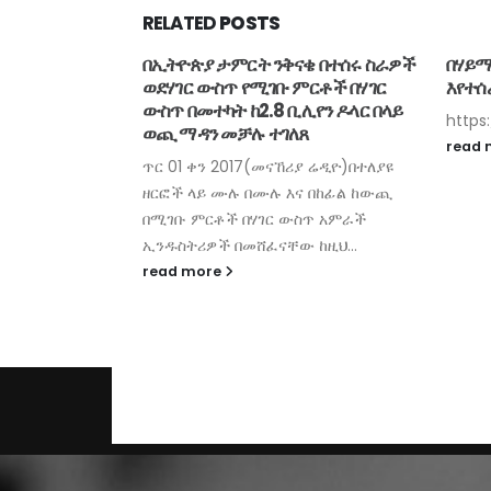
RELATED
POSTS
ናና የማስተማሪያ
በኢትዮጵያ ታምርት ንቅናቄ በተሰሩ ስራዎች
በሃይማ
ብር ወደ ባንክ
ወደሃገር ውስጥ የሚገቡ ምርቶች በሃገር
እየተሰ
 ኦዲተር አስታወቀ
ውስጥ በመተካት ከ2.8 ቢሊየን ዶላር በላይ
https
ወጪ ማዳን መቻሉ ተገለጸ
ሪያ ሬዲዮ) በህዝብ
read
ጥር 01 ቀን 2017(መናኸሪያ ሬዲዮ)በተለያዩ
ግስት ወጪ አስተዳደር
ዘርፎች ላይ ሙሉ በሙሉ እና በከፊል ከውጪ
ሚቴ የወሎ ተሪሸሪ
በሚገቡ ምርቶች በሃገር ውስጥ አምራች
ኢንዱስትሪዎች በመሸፈናቸው ከዚህ...
read more