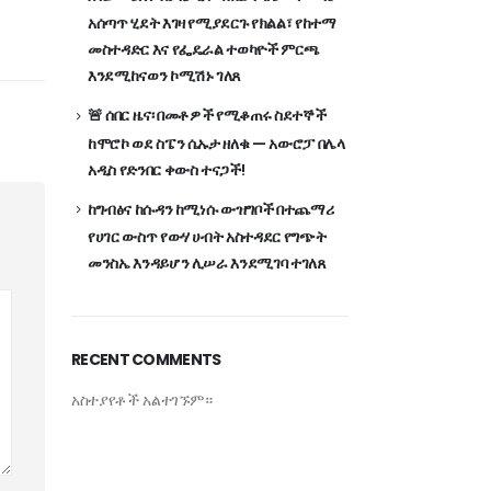
አሰጣጥ ሂደት እገዛ የሚያደርጉ የክልል፣ የከተማ
መስተዳድር እና የፌዴራል ተወካዮች ምርጫ
እንደሚከናወን ኮሚሽኑ ገለጸ
🚨 ሰበር ዜና፡ በመቶዎች የሚቆጠሩ ስደተኞች
ከሞሮኮ ወደ ስፔን ሴኡታ ዘለቁ — አውሮፓ በሌላ
አዲስ የድንበር ቀውስ ተናጋች!
ከግብፅና ከሱዳን ከሚነሱ ውዝግቦች በተጨማሪ
የሀገር ውስጥ የውሃ ሀብት አስተዳደር የግጭት
መንስኤ እንዳይሆን ሊሠራ እንደሚገባ ተገለጸ
RECENT COMMENTS
አስተያየቶች አልተገኙም።