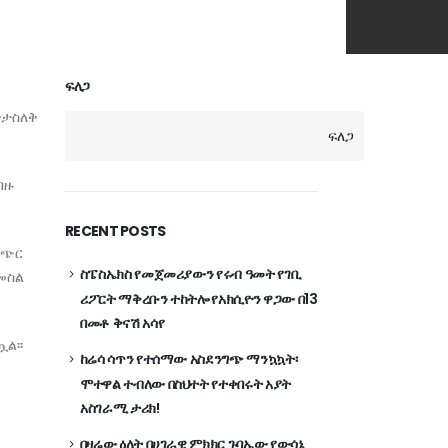
ፍለጋ
ድታስለቅ
ፍለጋ
ብዙ
RECENT POSTS
ጫጭር
ስፔስኤክስ የመጀመሪያውን የሩብ ዓመት የገቢ
መስል
ሪፖርት ማቅረቡን ተከትሎ የአክሲዮን ዋጋው በ13
በመቶ ቅናሽ አሳየ
ል፡፡
ከሬሳ ሳጥን የተሰማው አስደንግጭ ማንኳኳት፡
ሞተዋል ተብለው በስህተት የተቀበሩት አያት
አስገራሚ ታሪክ!
በዛሬው ዕለት በሀገራዊ ምክክር ጉባኤው የውሳኔ