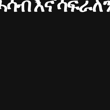
ሓሳብ እና'ሳፍራለን