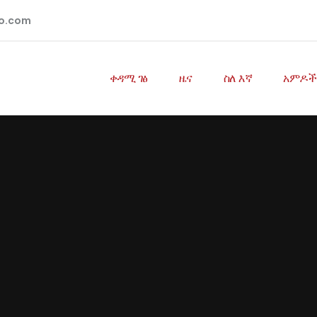
io.com
ቀዳሚ ገፅ
ዜና
ስለ እኛ
አምዶች